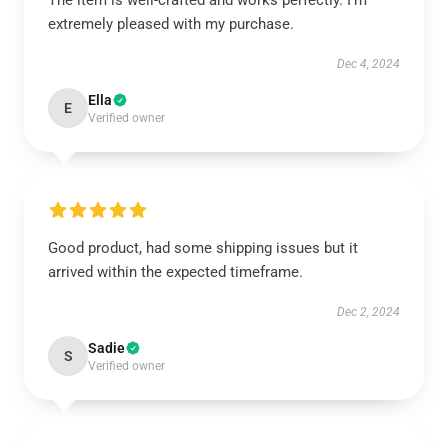
The item is well-crafted and works perfectly. I'm
extremely pleased with my purchase.
Dec 4, 2024
Ella
E
Verified owner
Good product, had some shipping issues but it
arrived within the expected timeframe.
Dec 2, 2024
Sadie
S
Verified owner