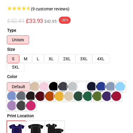
(9 customer reviews)
£42.41
£33.93
-20%
$42.95
Type
Unisex
Size
S
M
L
XL
2XL
3XL
4XL
5XL
Color
Default
Print Location