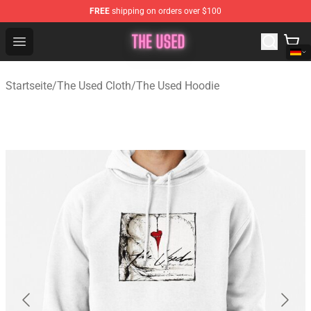
FREE
shipping on orders over $100
The Used Store - Official The Used Merchandise Shop
Open menu
Startseite
/
The Used Cloth
/
The Used Hoodie