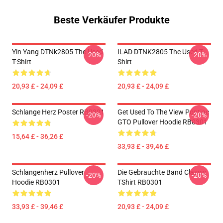
Beste Verkäufer Produkte
Yin Yang DTNk2805 The Used
ILAD DTNK2805 The Used T-
-20%
-20%
T-Shirt
Shirt
20,93 £ - 24,09 £
20,93 £ - 24,09 £
Schlange Herz Poster RB0301
Get Used To The View Pontiac
-20%
-20%
GTO Pullover Hoodie RB0301
15,64 £ - 36,26 £
33,93 £ - 39,46 £
Schlangenherz Pullover
Die Gebrauchte Band Classic
-20%
-20%
Hoodie RB0301
TShirt RB0301
33,93 £ - 39,46 £
20,93 £ - 24,09 £