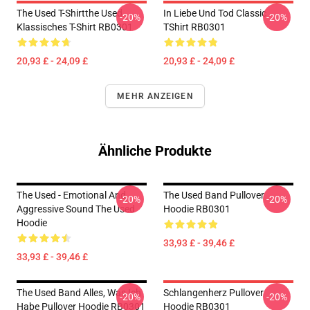
The Used T-Shirtthe Used
In Liebe Und Tod Classic
-20%
-20%
Klassisches T-Shirt RB0301
TShirt RB0301
20,93 £ - 24,09 £
20,93 £ - 24,09 £
MEHR ANZEIGEN
Ähnliche Produkte
The Used - Emotional And
The Used Band Pullover
-20%
-20%
Aggressive Sound The Used
Hoodie RB0301
Hoodie
33,93 £ - 39,46 £
33,93 £ - 39,46 £
The Used Band Alles, Was Ich
Schlangenherz Pullover
-20%
-20%
Habe Pullover Hoodie RB0301
Hoodie RB0301