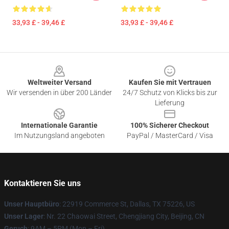
33,93 £ - 39,46 £
33,93 £ - 39,46 £
Footer
Weltweiter Versand
Kaufen Sie mit Vertrauen
Wir versenden in über 200 Länder
24/7 Schutz von Klicks bis zur
Lieferung
Internationale Garantie
100% Sicherer Checkout
Im Nutzungsland angeboten
PayPal / MasterCard / Visa
Kontaktieren Sie uns
Unser Hauptbüro
: 22919 Commerce St, Dallas, TX 75226, US
Unser Lager
: Nr. 22 Chaowai Street, Chengjiang City, Beijing, CN
Geruch
: 9AM – 5PM (Mon – Fri)