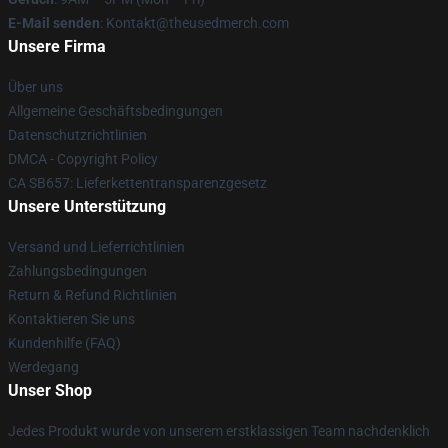
E-Mail senden
: Kontakt@theusedmerch.com
Unsere Firma
Über uns
Allgemeine Geschäftsbedingungen
Datenschutzrichtlinien
DMCA - Copyright Policy
CA SB657: Lieferkettentransparenzgesetz
Unsere Unterstützung
Versand und Lieferrichtlinien
Zahlungsbedingungen
Return & Refund Richtlinien
Kontaktieren Sie uns
Kundenhilfe (FAQ)
Werdegang
Unser Shop
Jedes Produkt wurde von unserem erstklassigen Team nachdenklich