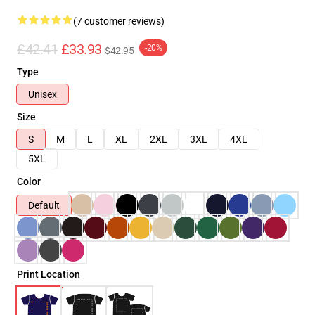
(7 customer reviews)
£42.41
£33.93
-20%
$42.95
Type
Unisex
Size
S
M
L
XL
2XL
3XL
4XL
5XL
Color
Default
Print Location