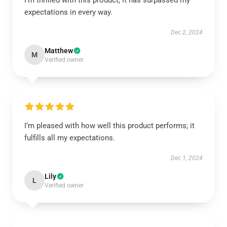
I’m thrilled with this product; it has surpassed my
expectations in every way.
Dec 2, 2024
Matthew
M
Verified owner
I’m pleased with how well this product performs; it
fulfills all my expectations.
Dec 1, 2024
Lily
L
Verified owner