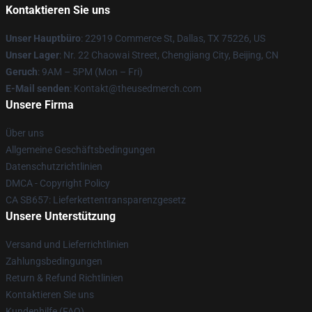
Kontaktieren Sie uns
Unser Hauptbüro
: 22919 Commerce St, Dallas, TX 75226, US
Unser Lager
: Nr. 22 Chaowai Street, Chengjiang City, Beijing, CN
Geruch
: 9AM – 5PM (Mon – Fri)
E-Mail senden
: Kontakt@theusedmerch.com
Unsere Firma
Über uns
Allgemeine Geschäftsbedingungen
Datenschutzrichtlinien
DMCA - Copyright Policy
CA SB657: Lieferkettentransparenzgesetz
Unsere Unterstützung
Versand und Lieferrichtlinien
Zahlungsbedingungen
Return & Refund Richtlinien
Kontaktieren Sie uns
Kundenhilfe (FAQ)