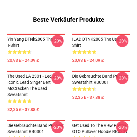
Beste Verkäufer Produkte
Yin Yang DTNk2805 The Used
ILAD DTNK2805 The Used T-
-20%
-20%
T-Shirt
Shirt
20,93 £ - 24,09 £
20,93 £ - 24,09 £
The Used LA 2301 - Led By
Die Gebrauchte Band Pullover
-20%
-20%
Iconic Lead Singer Bert
Sweatshirt RB0301
McCracken The Used
Sweatshirt
32,35 £ - 37,88 £
32,35 £ - 37,88 £
Die Gebrauchte Band Pullover
Get Used To The View Pontiac
-20%
-20%
Sweatshirt RB0301
GTO Pullover Hoodie RB0301