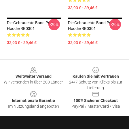
33,93 £ - 39,46 £
Die Gebrauchte Band Pullover
Die Gebrauchte Band Pullover
-20%
-20%
Hoodie RB0301
Hoodie RB0301
33,93 £ - 39,46 £
33,93 £ - 39,46 £
Footer
Weltweiter Versand
Kaufen Sie mit Vertrauen
Wir versenden in über 200 Länder
24/7 Schutz von Klicks bis zur
Lieferung
Internationale Garantie
100% Sicherer Checkout
Im Nutzungsland angeboten
PayPal / MasterCard / Visa