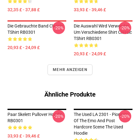
32,35 £ - 37,88 £
33,93 £ - 39,46 £
Die Gebrauchte Band Classic
Die Auswahl Wird Verwendet,
-20%
-20%
TShirt RB0301
Um Verschiedene Shirt Classic
TShirt RB0301
20,93 £ - 24,09 £
20,93 £ - 24,09 £
MEHR ANZEIGEN
Ähnliche Produkte
Paar Skelett Pullover Hoodie
The Used LA 2301 - Pioneers
-20%
-20%
RB0301
Of The Emo And Post
Hardcore Scene The Used
Hoodie
33,93 £ - 39,46 £