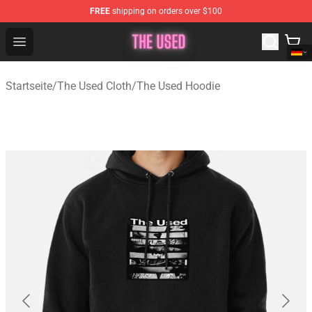
FREE
shipping on orders over $100
The Used Store - Official The Used Merchandise Shop
Open menu
Startseite
/
The Used Cloth
/
The Used Hoodie