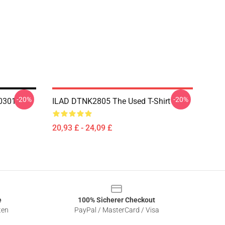
-20%
-20%
B0301
ILAD DTNK2805 The Used T-Shirt
20,93 £ - 24,09 £
e
100% Sicherer Checkout
ten
PayPal / MasterCard / Visa