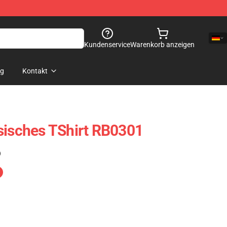
Kundenservice
Warenkorb anzeigen
og
Kontakt
sisches TShirt RB0301
)