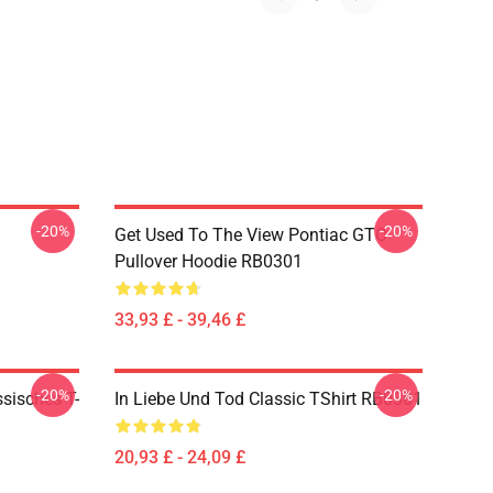
-20%
-20%
1
Get Used To The View Pontiac GTO
Pullover Hoodie RB0301
33,93 £ - 39,46 £
-20%
-20%
ssisches T-
In Liebe Und Tod Classic TShirt RB0301
20,93 £ - 24,09 £