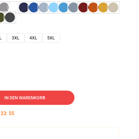
L
3XL
4XL
5XL
IN DEN WARENKORB
:
23
:
54