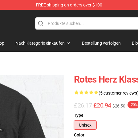
FREE
shipping on orders over $100
op
Nach Kategorie einkaufen
Bestellung verfolgen
Bl
Rotes Herz Klas
(5 customer reviews
£26.17
£20.94
-20%
$26.50
Type
Unisex
Color