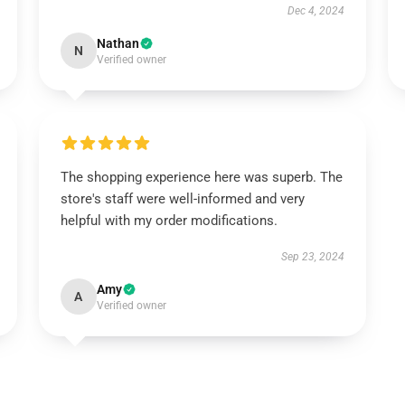
Dec 4, 2024
Nathan
N
Verified owner
The shopping experience here was superb. The
store's staff were well-informed and very
helpful with my order modifications.
Sep 23, 2024
Amy
A
Verified owner