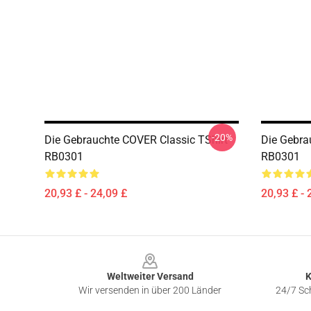
-20%
Die Gebrauchte COVER Classic TShirt
Die Gebra
RB0301
RB0301
20,93 £ - 24,09 £
20,93 £ - 
Footer
Weltweiter Versand
K
Wir versenden in über 200 Länder
24/7 Sch