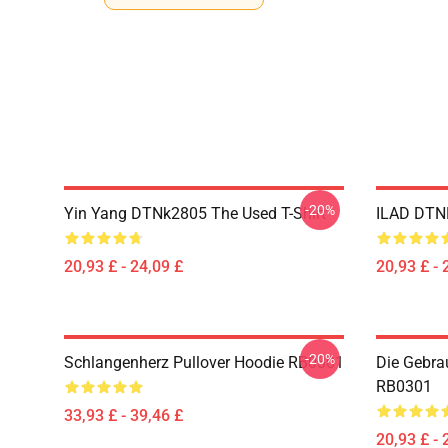
-20%
Yin Yang DTNk2805 The Used T-Shirt
ILAD DTNK
20,93 £ - 24,09 £
20,93 £ - 
-20%
Schlangenherz Pullover Hoodie RB0301
Die Gebra
RB0301
33,93 £ - 39,46 £
20,93 £ - 