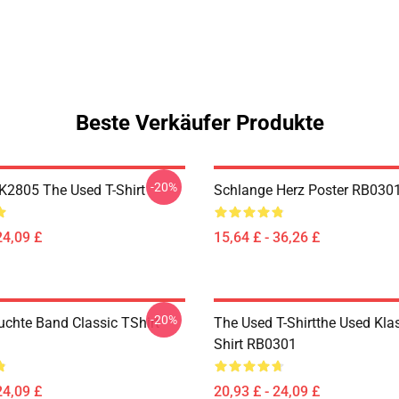
Beste Verkäufer Produkte
-20%
2805 The Used T-Shirt
Schlange Herz Poster RB030
24,09 £
15,64 £ - 36,26 £
-20%
uchte Band Classic TShirt
The Used T-Shirtthe Used Kla
Shirt RB0301
24,09 £
20,93 £ - 24,09 £