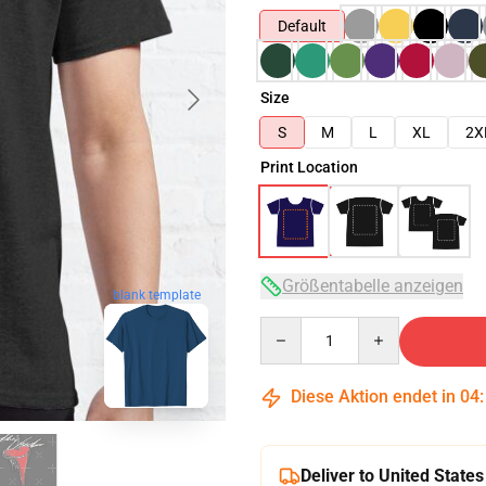
Default
Size
S
M
L
XL
2X
Print Location
Größentabelle anzeigen
blank template
Quantity
Diese Aktion endet in
04
Deliver to United States