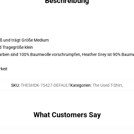
Beschreibung
roß und trägt Größe Medium
d Tragegröße klein
Farben sind 100% Baumwolle vorschrumpfen, Heather Grey ist 90% Baumw
keit
SKU
:
THESHDK-75427-DEFAULT
Kategorien
:
The Used T-Shirt
,
What Customers Say