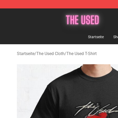
The Used Store - Official The Used Merchandise Shop
Startseite
Sh
Startseite
/
The Used Cloth
/
The Used T-Shirt