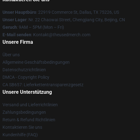
Unser Hauptbüro
: 22919 Commerce St, Dallas, TX 75226, US
Unser Lager
: Nr. 22 Chaowai Street, Chengjiang City, Beijing, CN
Geruch
: 9AM – 5PM (Mon – Fri)
E-Mail senden
: Kontakt@theusedmerch.com
Unsere Firma
Über uns
Allgemeine Geschäftsbedingungen
Datenschutzrichtlinien
DMCA - Copyright Policy
CA SB657: Lieferkettentransparenzgesetz
Unsere Unterstützung
Versand und Lieferrichtlinien
Zahlungsbedingungen
Return & Refund Richtlinien
Kontaktieren Sie uns
Kundenhilfe (FAQ)