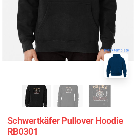
blank template
Schwertkäfer Pullover Hoodie
RB0301