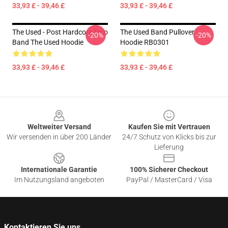
33,93 £ - 39,46 £
33,93 £ - 39,46 £
The Used - Post Hardcore Emo
The Used Band Pullover
-20%
-20%
Band The Used Hoodie
Hoodie RB0301
33,93 £ - 39,46 £
33,93 £ - 39,46 £
Footer
Weltweiter Versand
Kaufen Sie mit Vertrauen
Wir versenden in über 200 Länder
24/7 Schutz von Klicks bis zur
Lieferung
Internationale Garantie
100% Sicherer Checkout
Im Nutzungsland angeboten
PayPal / MasterCard / Visa
Kontaktieren Sie uns