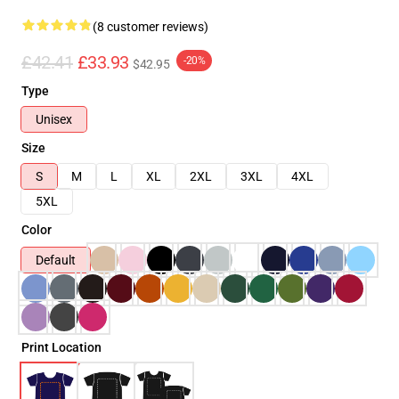
(8 customer reviews)
£42.41
£33.93
-20%
$42.95
Type
Unisex
Size
S
M
L
XL
2XL
3XL
4XL
5XL
Color
Default
Print Location