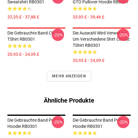
Sweatshirt RB0301
GTO Pullover Hoodie RB0301
32,35 £ - 37,88 £
33,93 £ - 39,46 £
Die Gebrauchte Band Classic
Die Auswahl Wird Verwendet,
-20%
-20%
TShirt RB0301
Um Verschiedene Shirt Classic
TShirt RB0301
20,93 £ - 24,09 £
20,93 £ - 24,09 £
MEHR ANZEIGEN
Ähnliche Produkte
Die Gebrauchte Band Pullover
Die Gebrauchte Band Pullover
-20%
-20%
Hoodie RB0301
Hoodie RB0301