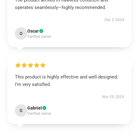
The product arrived in flawless condition and
operates seamlessly—highly recommended.
Dec 5, 2024
Oscar
O
Verified owner
This product is highly effective and well-designed;
I’m very satisfied.
Nov 29, 2024
Gabriel
G
Verified owner