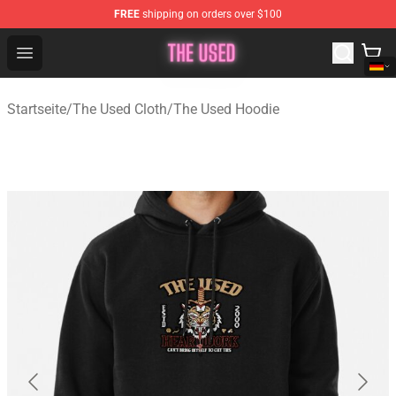
FREE
shipping on orders over $100
The Used Store - Official The Used Merchandise Shop
Open menu
Startseite
/
The Used Cloth
/
The Used Hoodie