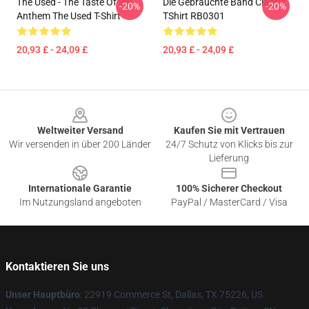
The Used - The Taste Of Ink
Die Gebrauchte Band Classic
-20%
-20%
Anthem The Used T-Shirt
TShirt RB0301
20,93 £ - 24,09 £
20,93 £ - 24,09 £
Footer
Weltweiter Versand
Kaufen Sie mit Vertrauen
Wir versenden in über 200 Länder
24/7 Schutz von Klicks bis zur
Lieferung
Internationale Garantie
100% Sicherer Checkout
Im Nutzungsland angeboten
PayPal / MasterCard / Visa
Kontaktieren Sie uns
Unser Hauptbüro
: 22919 Commerce St, Dallas, TX 75226, US