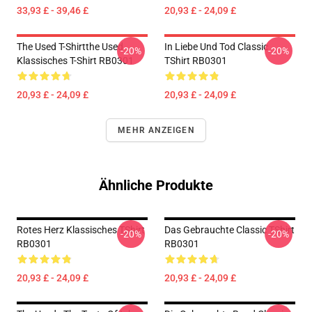
33,93 £ - 39,46 £
20,93 £ - 24,09 £
The Used T-Shirtthe Used
In Liebe Und Tod Classic
-20%
-20%
Klassisches T-Shirt RB0301
TShirt RB0301
20,93 £ - 24,09 £
20,93 £ - 24,09 £
MEHR ANZEIGEN
Ähnliche Produkte
Rotes Herz Klassisches TShirt
Das Gebrauchte Classic TShirt
-20%
-20%
RB0301
RB0301
20,93 £ - 24,09 £
20,93 £ - 24,09 £