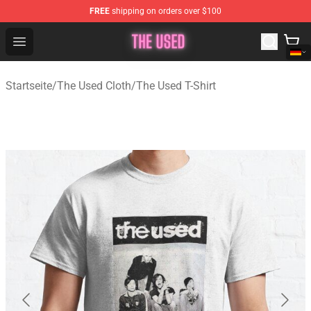
FREE
shipping on orders over $100
The Used Store - Official The Used Merchandise Shop
Open menu
Startseite
/
The Used Cloth
/
The Used T-Shirt