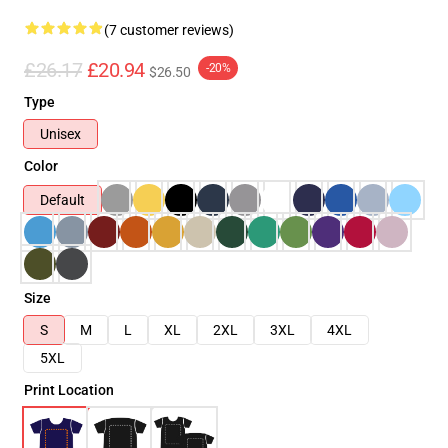
(7 customer reviews)
£26.17
£20.94
-20%
$26.50
Type
Unisex
Color
Default
Size
S
M
L
XL
2XL
3XL
4XL
5XL
Print Location