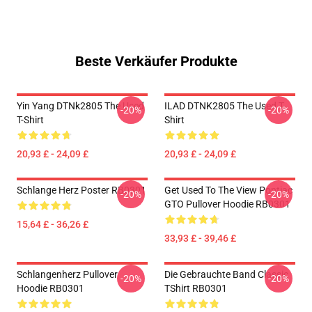
Beste Verkäufer Produkte
Yin Yang DTNk2805 The Used
ILAD DTNK2805 The Used T-
-20%
-20%
T-Shirt
Shirt
20,93 £ - 24,09 £
20,93 £ - 24,09 £
Schlange Herz Poster RB0301
Get Used To The View Pontiac
-20%
-20%
GTO Pullover Hoodie RB0301
15,64 £ - 36,26 £
33,93 £ - 39,46 £
Schlangenherz Pullover
Die Gebrauchte Band Classic
-20%
-20%
Hoodie RB0301
TShirt RB0301