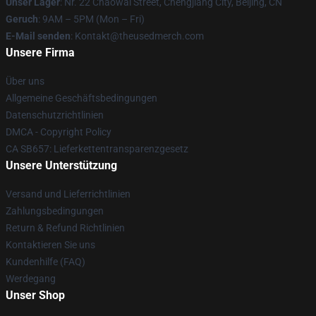
Unser Lager
: Nr. 22 Chaowai Street, Chengjiang City, Beijing, CN
Geruch
: 9AM – 5PM (Mon – Fri)
E-Mail senden
: Kontakt@theusedmerch.com
Unsere Firma
Über uns
Allgemeine Geschäftsbedingungen
Datenschutzrichtlinien
DMCA - Copyright Policy
CA SB657: Lieferkettentransparenzgesetz
Unsere Unterstützung
Versand und Lieferrichtlinien
Zahlungsbedingungen
Return & Refund Richtlinien
Kontaktieren Sie uns
Kundenhilfe (FAQ)
Werdegang
Unser Shop