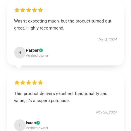
Wasn't expecting much, but the product turned out
great. Highly recommend.
Dec 3, 2024
Harper
H
Verified owner
This product delivers excellent functionality and
value; it’s a superb purchase.
Nov 28, 2024
Isaac
I
Verified owner