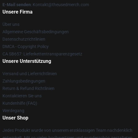
E-Mail senden
: Kontakt@theusedmerch.com
Unsere Firma
Über uns
Allgemeine Geschäftsbedingungen
Datenschutzrichtlinien
DMCA - Copyright Policy
CA SB657: Lieferkettentransparenzgesetz
Unsere Unterstützung
Versand und Lieferrichtlinien
Zahlungsbedingungen
Return & Refund Richtlinien
Kontaktieren Sie uns
Kundenhilfe (FAQ)
Werdegang
Unser Shop
Jedes Produkt wurde von unserem erstklassigen Team nachdenklich
entwickelt. Mit so vielen hochwertigen und wunderschön gestalteten