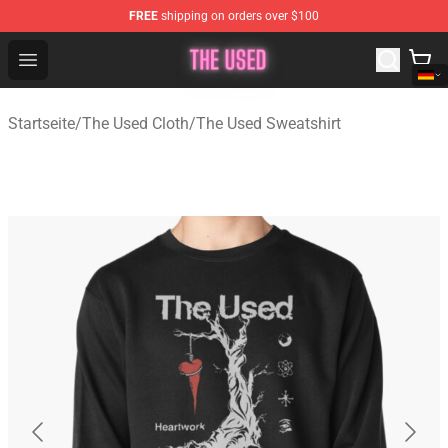
FREE
shipping on orders over $100
The Used Store - Official The Used Merchandise Shop
Open menu
Startseite
/
The Used Cloth
/
The Used Sweatshirt