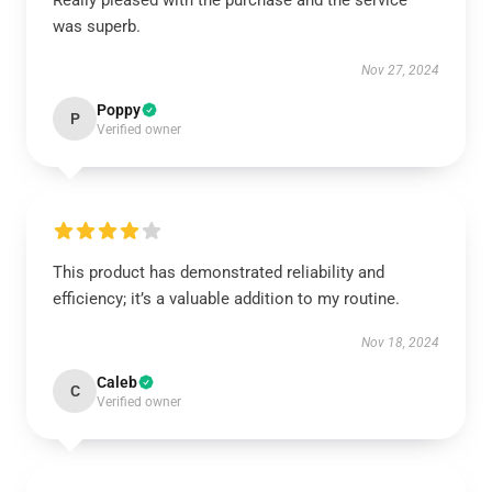
Really pleased with the purchase and the service
was superb.
Nov 27, 2024
Poppy
P
Verified owner
This product has demonstrated reliability and
efficiency; it’s a valuable addition to my routine.
Nov 18, 2024
Caleb
C
Verified owner