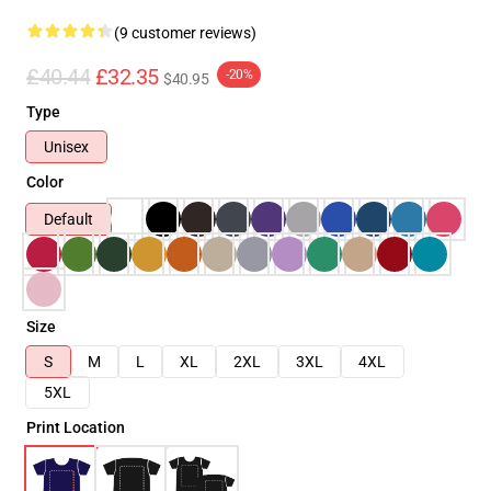
(9 customer reviews)
£40.44
£32.35
-20%
$40.95
Type
Unisex
Color
Default
Size
S
M
L
XL
2XL
3XL
4XL
5XL
Print Location