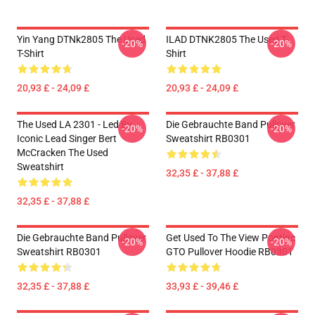
Yin Yang DTNk2805 The Used
ILAD DTNK2805 The Used T-
-20%
-20%
T-Shirt
Shirt
20,93 £ - 24,09 £
20,93 £ - 24,09 £
The Used LA 2301 - Led By
Die Gebrauchte Band Pullover
-20%
-20%
Iconic Lead Singer Bert
Sweatshirt RB0301
McCracken The Used
Sweatshirt
32,35 £ - 37,88 £
32,35 £ - 37,88 £
Die Gebrauchte Band Pullover
Get Used To The View Pontiac
-20%
-20%
Sweatshirt RB0301
GTO Pullover Hoodie RB0301
32,35 £ - 37,88 £
33,93 £ - 39,46 £