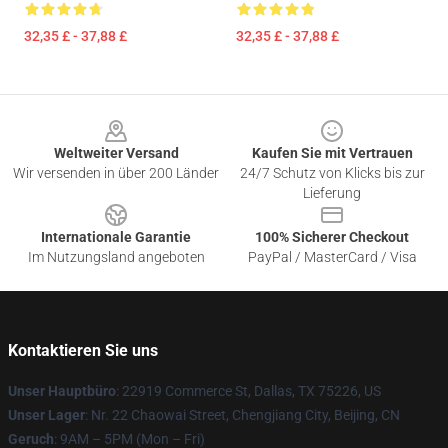
32,35 £ - 37,88 £
32,35 £ - 37,88 £
Footer
Weltweiter Versand
Kaufen Sie mit Vertrauen
Wir versenden in über 200 Länder
24/7 Schutz von Klicks bis zur
Lieferung
Internationale Garantie
100% Sicherer Checkout
Im Nutzungsland angeboten
PayPal / MasterCard / Visa
Kontaktieren Sie uns
Unser Hauptbüro
: 22919 Commerce St, Dallas, TX 75226, US
Unser Lager
: Nr. 22 Chaowai Street, Chengjiang City, Beijing, CN
Geruch
: 9AM – 5PM (Mon – Fri)