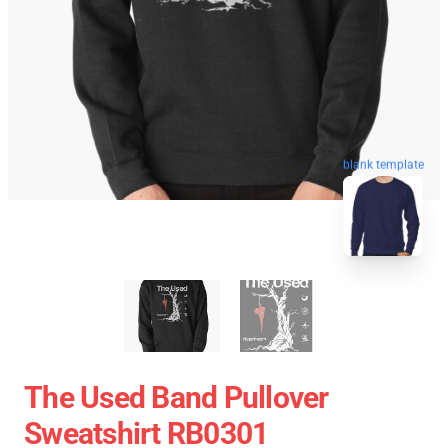
blank template
The Used Band Pullover
Sweatshirt RB0301