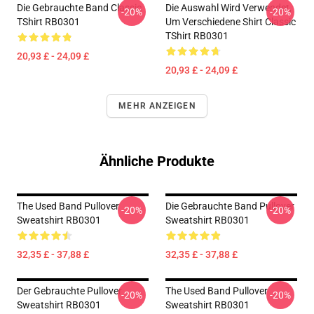
Die Gebrauchte Band Classic
Die Auswahl Wird Verwendet,
-20%
-20%
TShirt RB0301
Um Verschiedene Shirt Classic
TShirt RB0301
20,93 £ - 24,09 £
20,93 £ - 24,09 £
MEHR ANZEIGEN
Ähnliche Produkte
The Used Band Pullover
Die Gebrauchte Band Pullover
-20%
-20%
Sweatshirt RB0301
Sweatshirt RB0301
32,35 £ - 37,88 £
32,35 £ - 37,88 £
Der Gebrauchte Pullover
The Used Band Pullover
-20%
-20%
Sweatshirt RB0301
Sweatshirt RB0301