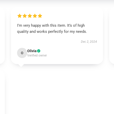
I’m very happy with this item. It’s of high
quality and works perfectly for my needs.
Dec 2, 2024
Olivia
O
Verified owner