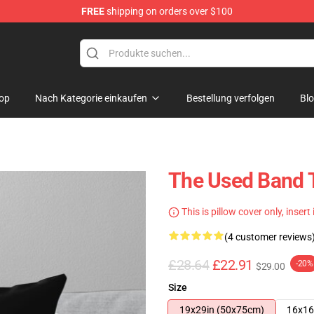
FREE
shipping on orders over $100
op
Nach Kategorie einkaufen
Bestellung verfolgen
Bl
The Used Band 
This is pillow cover only, insert
(4 customer reviews
£28.64
£22.91
-20%
$29.00
Size
19x29in (50x75cm)
16x16