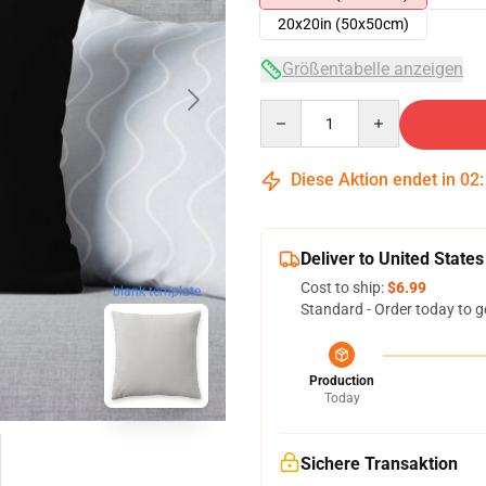
20x20in (50x50cm)
Größentabelle anzeigen
Quantity
Diese Aktion endet in
02
Deliver to United States
Cost to ship:
$6.99
blank template
Standard - Order today to g
Production
Today
Sichere Transaktion