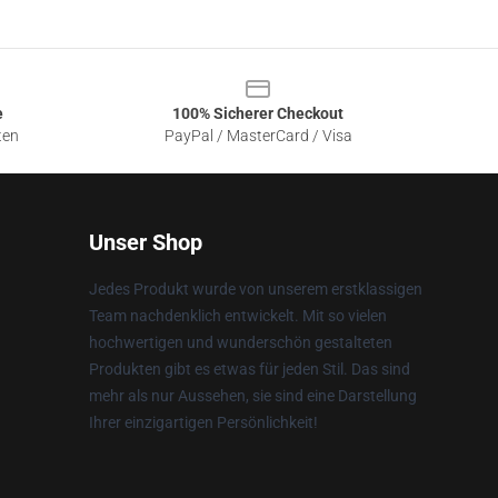
e
100% Sicherer Checkout
ten
PayPal / MasterCard / Visa
Unser Shop
Jedes Produkt wurde von unserem erstklassigen
Team nachdenklich entwickelt. Mit so vielen
hochwertigen und wunderschön gestalteten
Produkten gibt es etwas für jeden Stil. Das sind
mehr als nur Aussehen, sie sind eine Darstellung
Ihrer einzigartigen Persönlichkeit!