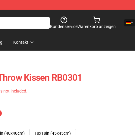
Kundenservice
Warenkorb anzeigen
og
Kontakt
Throw Kissen RB0301
 is not included.
)
in (40x40cm)
18x18in (45x45cm)