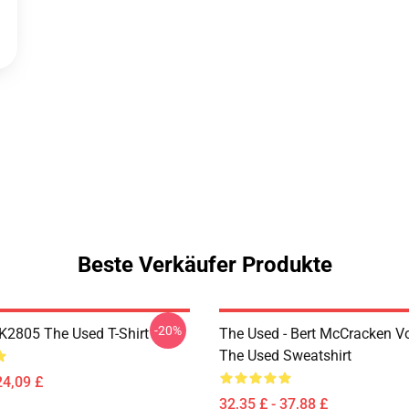
Beste Verkäufer Produkte
-20%
2805 The Used T-Shirt
The Used - Bert McCracken Vo
The Used Sweatshirt
24,09 £
32,35 £ - 37,88 £