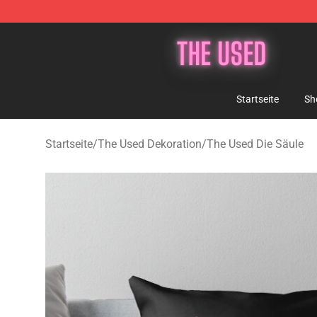
The Used Store - Official The Used Merchandise Shop
Startseite
Sh
Startseite
/
The Used Dekoration
/
The Used Die Säule