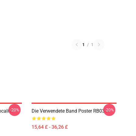
1
/
1
-20%
-20%
calist
Die Verwendete Band Poster RB0301
15,64 £ - 36,26 £