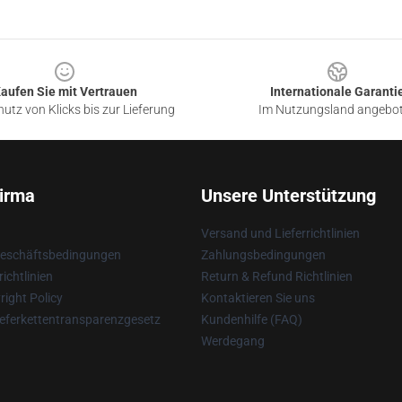
aufen Sie mit Vertrauen
Internationale Garanti
utz von Klicks bis zur Lieferung
Im Nutzungsland angebo
irma
Unsere Unterstützung
Versand und Lieferrichtlinien
Geschäftsbedingungen
Zahlungsbedingungen
ichtlinien
Return & Refund Richtlinien
ight Policy
Kontaktieren Sie uns
eferkettentransparenzgesetz
Kundenhilfe (FAQ)
Werdegang