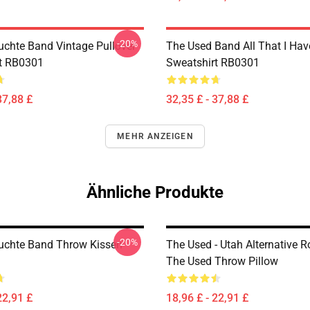
-20%
uchte Band Vintage Pullover
The Used Band All That I Hav
t RB0301
Sweatshirt RB0301
37,88 £
32,35 £ - 37,88 £
MEHR ANZEIGEN
Ähnliche Produkte
-20%
uchte Band Throw Kissen
The Used - Utah Alternative R
The Used Throw Pillow
22,91 £
18,96 £ - 22,91 £