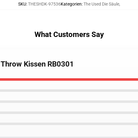
SKU
:
THESHDK-97536
Kategorien
:
The Used Die Säule
,
What Customers Say
d Throw Kissen RB0301