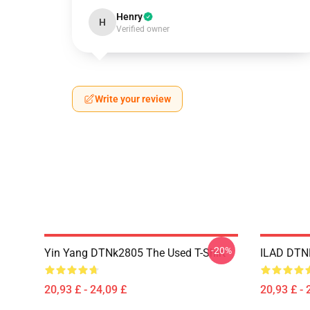
Henry
H
Verified owner
Write your review
-20%
Yin Yang DTNk2805 The Used T-Shirt
ILAD DTNK
20,93 £ - 24,09 £
20,93 £ - 