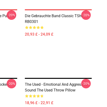
-20%
-20%
e Pullover
Die Gebrauchte Band Classic TShirt
RB0301
20,93 £ - 24,09 £
-20%
-20%
ockers
The Used - Emotional And Aggressive
Sound The Used Throw Pillow
18,96 £ - 22,91 £