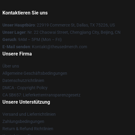
Kontaktieren Sie uns
Unser Hauptbüro
: 22919 Commerce St, Dallas, TX 75226, US
Unser Lager
: Nr. 22 Chaowai Street, Chengjiang City, Beijing, CN
Geruch
: 9AM – 5PM (Mon – Fri)
E-Mail senden
: Kontakt@theusedmerch.com
Unsere Firma
Über uns
Allgemeine Geschäftsbedingungen
Datenschutzrichtlinien
DMCA - Copyright Policy
CA SB657: Lieferkettentransparenzgesetz
Unsere Unterstützung
Versand und Lieferrichtlinien
Zahlungsbedingungen
Return & Refund Richtlinien