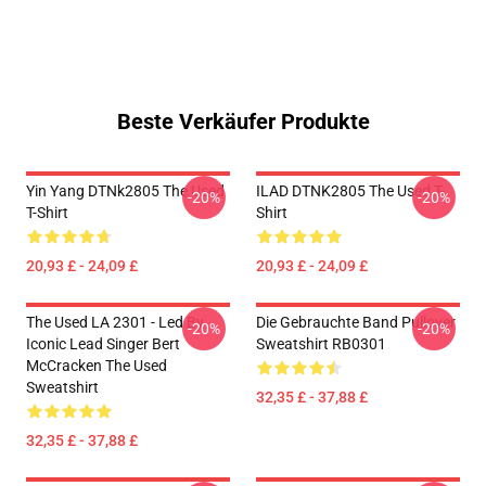
Beste Verkäufer Produkte
Yin Yang DTNk2805 The Used
ILAD DTNK2805 The Used T-
-20%
-20%
T-Shirt
Shirt
20,93 £ - 24,09 £
20,93 £ - 24,09 £
The Used LA 2301 - Led By
Die Gebrauchte Band Pullover
-20%
-20%
Iconic Lead Singer Bert
Sweatshirt RB0301
McCracken The Used
Sweatshirt
32,35 £ - 37,88 £
32,35 £ - 37,88 £