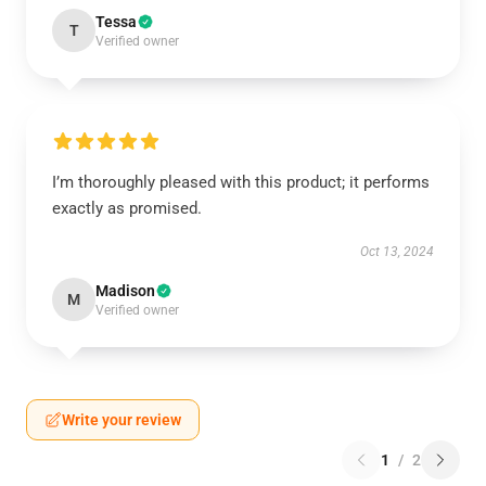
Tessa
T
Verified owner
I’m thoroughly pleased with this product; it performs
exactly as promised.
Oct 13, 2024
Madison
M
Verified owner
Write your review
1
/
2