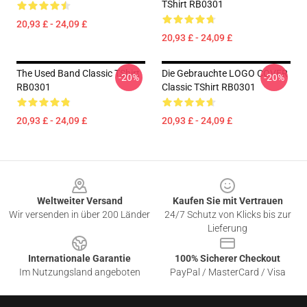
TShirt RB0301
20,93 £ - 24,09 £
20,93 £ - 24,09 £
The Used Band Classic TShirt
Die Gebrauchte LOGO COVER
-20%
-20%
RB0301
Classic TShirt RB0301
20,93 £ - 24,09 £
20,93 £ - 24,09 £
Footer
Weltweiter Versand
Kaufen Sie mit Vertrauen
Wir versenden in über 200 Länder
24/7 Schutz von Klicks bis zur
Lieferung
Internationale Garantie
100% Sicherer Checkout
Im Nutzungsland angeboten
PayPal / MasterCard / Visa