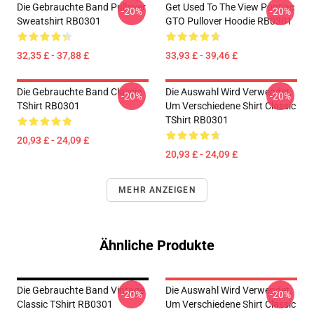
Die Gebrauchte Band Pullover
Get Used To The View Pontiac
-20%
-20%
Sweatshirt RB0301
GTO Pullover Hoodie RB0301
32,35 £ - 37,88 £
33,93 £ - 39,46 £
Die Gebrauchte Band Classic
Die Auswahl Wird Verwendet,
-20%
-20%
TShirt RB0301
Um Verschiedene Shirt Classic
TShirt RB0301
20,93 £ - 24,09 £
20,93 £ - 24,09 £
MEHR ANZEIGEN
Ähnliche Produkte
Die Gebrauchte Band Vintage
Die Auswahl Wird Verwendet,
-20%
-20%
Classic TShirt RB0301
Um Verschiedene Shirt Classic