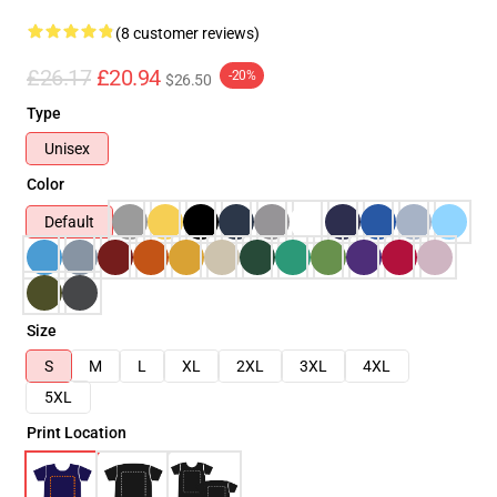
(8 customer reviews)
£26.17
£20.94
-20%
$26.50
Type
Unisex
Color
Default
Size
S
M
L
XL
2XL
3XL
4XL
5XL
Print Location