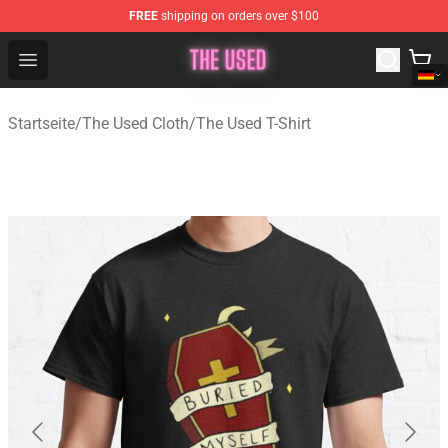
FREE
shipping on orders over $100
The Used Store - Official The Used Merchandise Shop
Open menu
Startseite
/
The Used Cloth
/
The Used T-Shirt