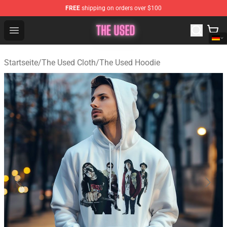
FREE
shipping on orders over $100
The Used Store - Official The Used Merchandise Shop
Open menu
Startseite
/
The Used Cloth
/
The Used Hoodie