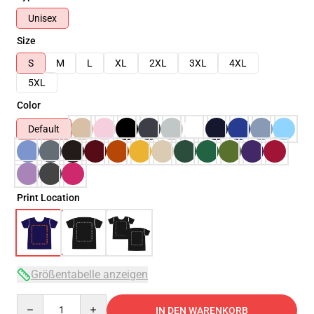
Unisex
Size
S
M
L
XL
2XL
3XL
4XL
5XL
Color
Default
Print Location
Größentabelle anzeigen
Quantity
IN DEN WARENKORB