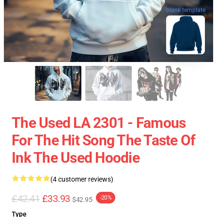
blank template
The Used LA 2301 - Famous
For The Hit Song The Taste Of
Ink The Used Hoodie
(4 customer reviews)
£42.41
£33.93
-20%
$42.95
Type