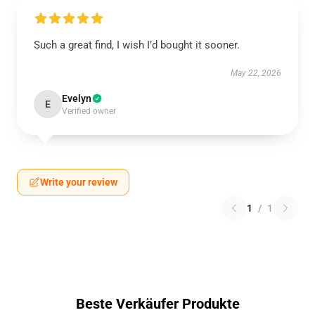
Such a great find, I wish I’d bought it sooner.
May 22, 2026
Evelyn
E
Verified owner
Write your review
1
/
1
Beste Verkäufer Produkte