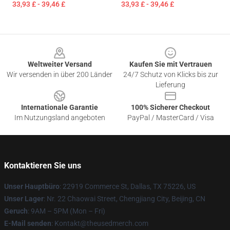
33,93 £ - 39,46 £
33,93 £ - 39,46 £
Footer
Weltweiter Versand
Kaufen Sie mit Vertrauen
Wir versenden in über 200 Länder
24/7 Schutz von Klicks bis zur
Lieferung
Internationale Garantie
100% Sicherer Checkout
Im Nutzungsland angeboten
PayPal / MasterCard / Visa
Kontaktieren Sie uns
Unser Hauptbüro
: 22919 Commerce St, Dallas, TX 75226, US
Unser Lager
: Nr. 22 Chaowai Street, Chengjiang City, Beijing, CN
Geruch
: 9AM – 5PM (Mon – Fri)
E-Mail senden
: Kontakt@theusedmerch.com