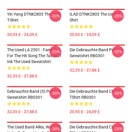
Yin Yang DTNk2805 The Used
ILAD DTNK2805 The Used T-
-20%
-20%
T-Shirt
Shirt
20,93 £ - 24,09 £
20,93 £ - 24,09 £
The Used LA 2301 - Famous
Die Gebrauchte Band Pullover
-20%
-20%
For The Hit Song The Taste Of
Sweatshirt RB0301
Ink The Used Sweatshirt
32,35 £ - 37,88 £
32,35 £ - 37,88 £
Gebrauchte Band (5) Pullover
Die Gebrauchte Band Classic
-20%
-20%
Sweatshirt RB0301
TShirt RB0301
32,35 £ - 37,88 £
20,93 £ - 24,09 £
The Used Band Alles, Was Ich
Die Gebrauchte Band Classic
-20%
-20%