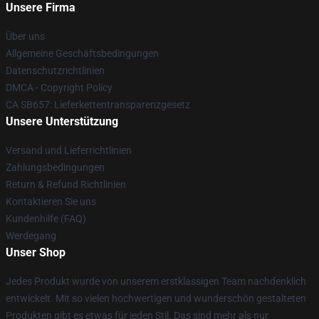
Unsere Firma
Über uns
Allgemeine Geschäftsbedingungen
Datenschutzrichtlinien
DMCA - Copyright Policy
CA SB657: Lieferkettentransparenzgesetz
Unsere Unterstützung
Versand und Lieferrichtlinien
Zahlungsbedingungen
Return & Refund Richtlinien
Kontaktieren Sie uns
Kundenhilfe (FAQ)
Werdegang
Unser Shop
Jedes Produkt wurde von unserem erstklassigen Team nachdenklich
entwickelt. Mit so vielen hochwertigen und wunderschön gestalteten
Produkten gibt es etwas für jeden Stil. Das sind mehr als nur