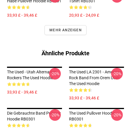
Habe Pullover Hoodie RB0301
TShirt RB0301
33,93 £ - 39,46 £
20,93 £ - 24,09 £
MEHR ANZEIGEN
Ähnliche Produkte
The Used - Utah Alternative
The Used LA 2301 - American
-20%
-20%
Rockers The Used Hoodie
Rock Band From Orem Utah
The Used Hoodie
33,93 £ - 39,46 £
33,93 £ - 39,46 £
Die Gebrauchte Band Pullover
The Used Pullover Hoodie
-20%
-20%
Hoodie RB0301
RB0301