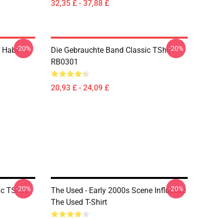
32,35 £ - 37,88 £
-20%
-20%
h Habe
Die Gebrauchte Band Classic TShirt
RB0301
20,93 £ - 24,09 £
-20%
-20%
c TShirt
The Used - Early 2000s Scene Influence
The Used T-Shirt