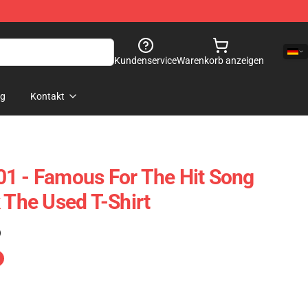
Kundenservice
Warenkorb anzeigen
og
Kontakt
1 - Famous For The Hit Song
 The Used T-Shirt
)