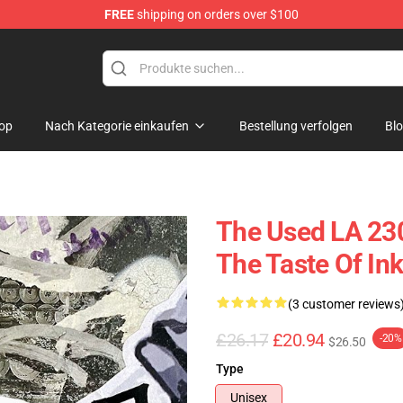
FREE
shipping on orders over $100
op
Nach Kategorie einkaufen
Bestellung verfolgen
Bl
The Used LA 230
The Taste Of Ink
(3 customer reviews
£26.17
£20.94
-20%
$26.50
Type
Unisex