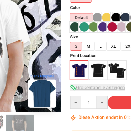
Color
Default
Size
S
M
L
XL
2X
Print Location
blank template
Größentabelle anzeigen
Quantity
Diese Aktion endet in
01