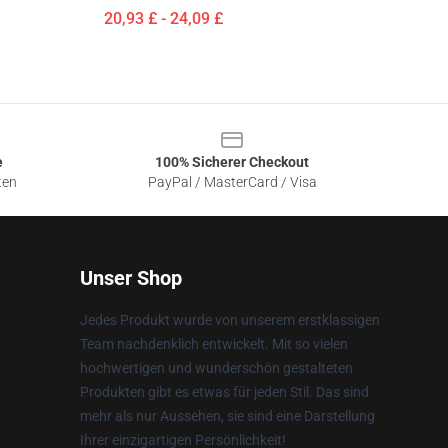
20,93 £ - 24,09 £
e
100% Sicherer Checkout
ten
PayPal / MasterCard / Visa
Unser Shop
Jedes Produkt wurde von unserem erstklassigen
Team nachdenklich entwickelt. Mit so vielen
hochwertigen und wunderschön gestalteten
Produkten gibt es etwas für jeden Stil. Das sind
mehr als nur Aussehen, sie sind eine Darstellung
Ihrer einzigartigen Persönlichkeit!