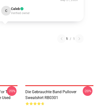
May 21, 2026
Caleb
C
Verified owner
1
/
1
-20%
-20%
For The
Die Gebrauchte Band Pullover
e Used
Sweatshirt RB0301