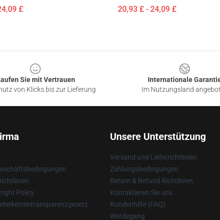
24,09 £
20,93 £ - 24,09 £
aufen Sie mit Vertrauen
Internationale Garanti
utz von Klicks bis zur Lieferung
Im Nutzungsland angebo
irma
Unsere Unterstützung
Versand und Lieferrichtlinien
Geschäftsbedingungen
Zahlungsbedingungen
ichtlinien
Return & Refund Richtlinien
ight Policy
Kontaktieren Sie uns
eferkettentransparenzgesetz
Kundenhilfe (FAQ)
Werdegang