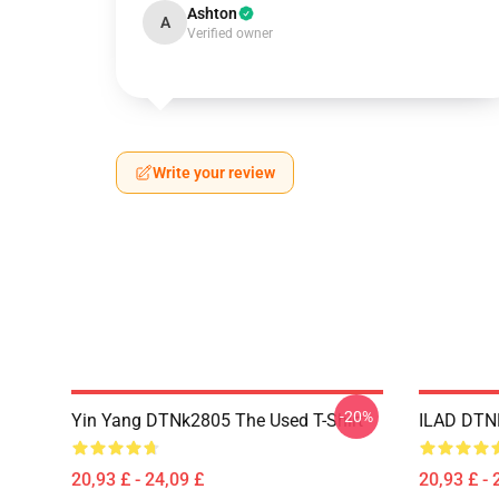
Ashton
A
Verified owner
Write your review
-20%
Yin Yang DTNk2805 The Used T-Shirt
ILAD DTNK
20,93 £ - 24,09 £
20,93 £ - 