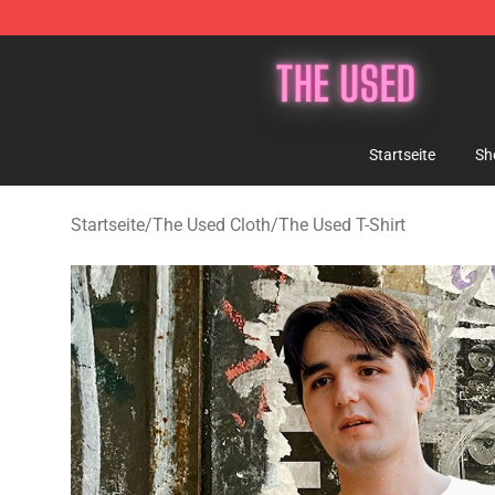
The Used Store - Official The Used Merchandise Shop
Startseite
Sh
Startseite
/
The Used Cloth
/
The Used T-Shirt