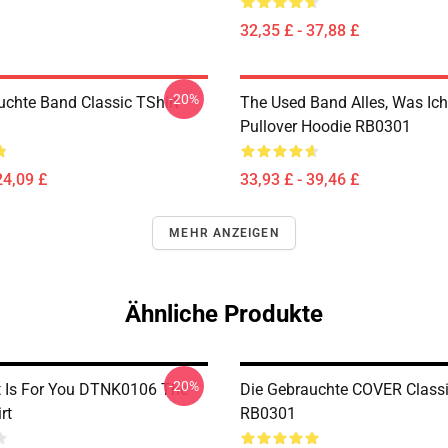
32,35 £ - 37,88 £
-20%
uchte Band Classic TShirt
The Used Band Alles, Was Ic
Pullover Hoodie RB0301
24,09 £
33,93 £ - 39,46 £
MEHR ANZEIGEN
Ähnliche Produkte
-20%
t Is For You DTNK0106 The
Die Gebrauchte COVER Classi
rt
RB0301