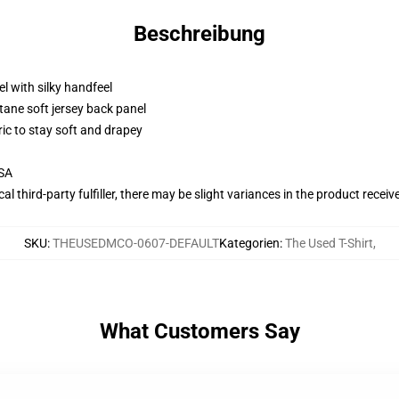
Beschreibung
l with silky handfeel
tane soft jersey back panel
ric to stay soft and drapey
USA
al third-party fulfiller, there may be slight variances in the product receiv
SKU
:
THEUSEDMCO-0607-DEFAULT
Kategorien
:
The Used T-Shirt
,
What Customers Say