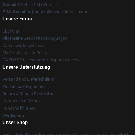
Geruch
: 9AM – 5PM (Mon – Fri)
E-Mail senden
: Kontakt@theusedmerch.com
Unsere Firma
Über uns
Allgemeine Geschäftsbedingungen
Datenschutzrichtlinien
DMCA - Copyright Policy
CA SB657: Lieferkettentransparenzgesetz
Unsere Unterstützung
Versand und Lieferrichtlinien
Zahlungsbedingungen
Return & Refund Richtlinien
Kontaktieren Sie uns
Kundenhilfe (FAQ)
Werdegang
Unser Shop
Jedes Produkt wurde von unserem erstklassigen Team nachdenklich