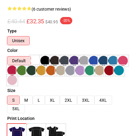
(6 customer reviews)
£40.44
£32.35
-20%
$40.95
Type
Unisex
Color
Default
Size
S
M
L
XL
2XL
3XL
4XL
5XL
Print Location