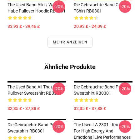
The Used Band Alles, Was Ich
Die Gebrauchte Band Classic
-20%
-20%
Habe Pullover Hoodie RB0301
TShirt RB0301
33,93 £ - 39,46 £
20,93 £ - 24,09 £
MEHR ANZEIGEN
Ähnliche Produkte
The Used Band All That I Have
Die Gebrauchte Band Pullover
-20%
-20%
Pullover Sweatshirt RB0301
Sweatshirt RB0301
32,35 £ - 37,88 £
32,35 £ - 37,88 £
Die Gebrauchte Band Pullover
The Used LA 2301 - Known
-20%
-20%
Sweatshirt RB0301
For High Energy And
Emotional Live Performances