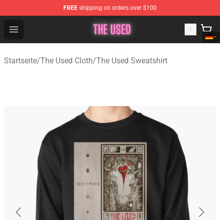
FREE
shipping on orders over $100
The Used Store - Official The Used Merchandise Shop
Open menu
Startseite
/
The Used Cloth
/
The Used Sweatshirt