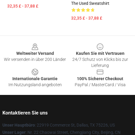
The Used Sweatshirt
32,35 £ - 37,88 £
32,35 £ - 37,88 £
Footer
Weltweiter Versand
Kaufen Sie mit Vertrauen
Wir versenden in über 200 Länder
24/7 Schutz von Klicks bis zur
Lieferung
Internationale Garantie
100% Sicherer Checkout
Im Nutzungsland angeboten
PayPal / MasterCard / Visa
Kontaktieren Sie uns
Unser Hauptbüro
: 22919 Commerce St, Dallas, TX 75226, US
Unser Lager
: Nr. 22 Chaowai Street, Chengjiang City, Beijing, CN