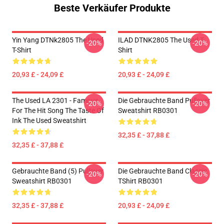
Beste Verkäufer Produkte
Yin Yang DTNk2805 The Used
ILAD DTNK2805 The Used T-
-20%
-20%
T-Shirt
Shirt
20,93 £ - 24,09 £
20,93 £ - 24,09 £
The Used LA 2301 - Famous
Die Gebrauchte Band Pullover
-20%
-20%
For The Hit Song The Taste Of
Sweatshirt RB0301
Ink The Used Sweatshirt
32,35 £ - 37,88 £
32,35 £ - 37,88 £
Gebrauchte Band (5) Pullover
Die Gebrauchte Band Classic
-20%
-20%
Sweatshirt RB0301
TShirt RB0301
32,35 £ - 37,88 £
20,93 £ - 24,09 £