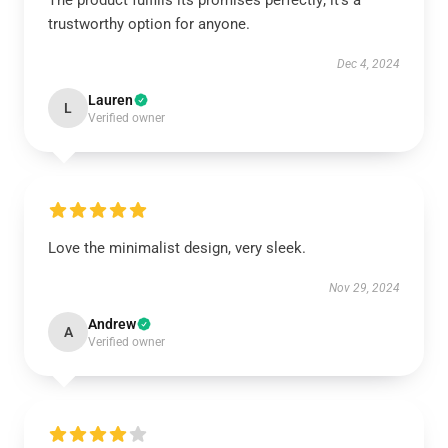
The product fulfills its promises perfectly; it's a
trustworthy option for anyone.
Dec 4, 2024
Lauren
L
Verified owner
Love the minimalist design, very sleek.
Nov 29, 2024
Andrew
A
Verified owner