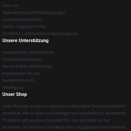
Über uns
Allgemeine Geschäftsbedingungen
Datenschutzrichtlinien
DMCA - Copyright Policy
CA SB657: Lieferkettentransparenzgesetz
Unsere Unterstützung
Versand und Lieferrichtlinien
Zahlungsbedingungen
Return & Refund Richtlinien
Kontaktieren Sie uns
Kundenhilfe (FAQ)
Werdegang
Unser Shop
Jedes Produkt wurde von unserem erstklassigen Team nachdenklich
entwickelt. Mit so vielen hochwertigen und wunderschön gestalteten
Produkten gibt es etwas für jeden Stil. Das sind mehr als nur
Aussehen, sie sind eine Darstellung Ihrer einzigartigen Persönlichkeit!