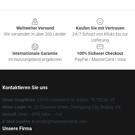
Footer
Weltweiter Versand
Kaufen Sie mit Vertrauen
Wir versenden in über 200 Länder
24/7 Schutz von Klicks bis zur
Lieferung
Internationale Garantie
100% Sicherer Checkout
Im Nutzungsland angeboten
PayPal / MasterCard / Visa
Kontaktieren Sie uns
Unser Hauptbüro
: 22919 Commerce St, Dallas, TX 75226, US
Unser Lager
: Nr. 22 Chaowai Street, Chengjiang City, Beijing, CN
Geruch
: 9AM – 5PM (Mon – Fri)
E-Mail senden
: Kontakt@theusedmerch.com
Unsere Firma