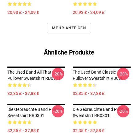
20,93 £ - 24,09 £
20,93 £ - 24,09 £
MEHR ANZEIGEN
Ähnliche Produkte
The Used Band All That I Have
The Used Band Classic
-20%
-20%
Pullover Sweatshirt RB0301
Pullover Sweatshirt RB0301
32,35 £ - 37,88 £
32,35 £ - 37,88 £
Die Gebrauchte Band Pullover
Die Gebrauchte Band Pullover
-20%
-20%
Sweatshirt RB0301
Sweatshirt RB0301
32,35 £ - 37,88 £
32,35 £ - 37,88 £