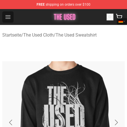
FREE
shipping on orders over $100
The Used Store - Official The Used Merchandise Shop
Open menu
Startseite
/
The Used Cloth
/
The Used Sweatshirt