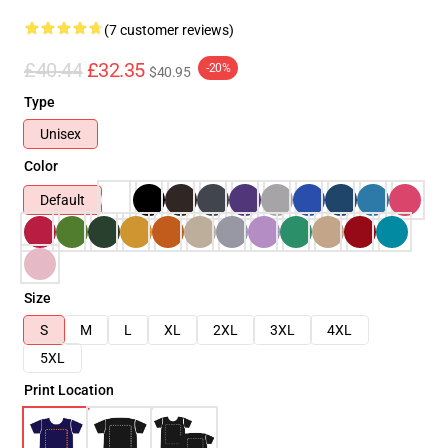
(7 customer reviews)
£40.44
£32.35
-20%
$40.95
Type
Unisex
Color
Default
Size
S
M
L
XL
2XL
3XL
4XL
5XL
Print Location