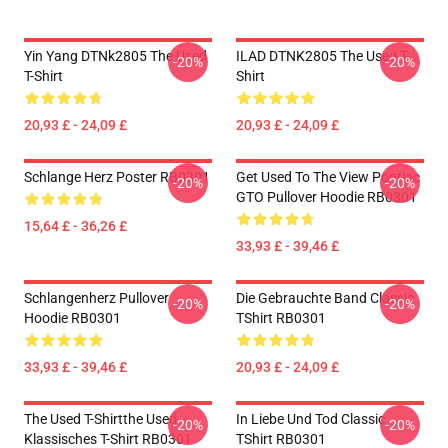
Yin Yang DTNk2805 The Used
ILAD DTNK2805 The Used T-
-20%
-20%
T-Shirt
Shirt
20,93 £ - 24,09 £
20,93 £ - 24,09 £
Schlange Herz Poster RB0301
Get Used To The View Pontiac
-20%
-20%
GTO Pullover Hoodie RB0301
15,64 £ - 36,26 £
33,93 £ - 39,46 £
Schlangenherz Pullover
Die Gebrauchte Band Classic
-20%
-20%
Hoodie RB0301
TShirt RB0301
33,93 £ - 39,46 £
20,93 £ - 24,09 £
The Used T-Shirtthe Used
In Liebe Und Tod Classic
-20%
-20%
Klassisches T-Shirt RB0301
TShirt RB0301