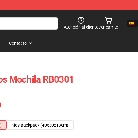
Atención al cliente
Ver carrito
Contacto
tos Mochila RB0301
)
)
Kids Backpack (40x30x13cm)