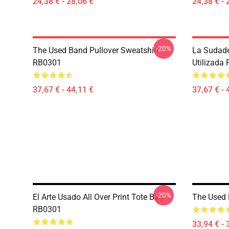
24,38 € - 28,06 €
24,38 € - 
-20%
The Used Band Pullover Sweatshirt
La Sudade
RB0301
Utilizada
37,67 € - 44,11 €
37,67 € - 
-20%
El Arte Usado All Over Print Tote Bag
The Used
RB0301
33,94 € - 