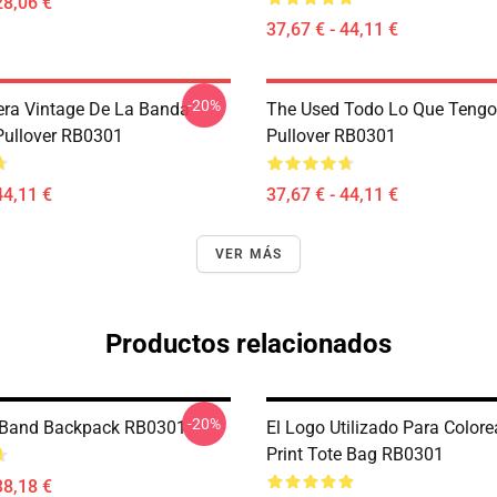
28,06 €
37,67 € - 44,11 €
-20%
ra Vintage De La Banda
The Used Todo Lo Que Tengo
 Pullover RB0301
Pullover RB0301
44,11 €
37,67 € - 44,11 €
VER MÁS
Productos relacionados
-20%
 Band Backpack RB0301
El Logo Utilizado Para Colorea
Print Tote Bag RB0301
38,18 €