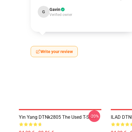
Gavin
G
Verified owner
Write your review
-20%
Yin Yang DTNk2805 The Used T-Shirt
ILAD DTNK