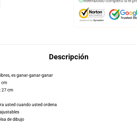
Reembolso completo si el pr
Descripción
libres, es ganar-ganar-ganar
2 cm
 x 27 cm
ara usted cuando usted ordena
 ajustables
olsa de dibujo