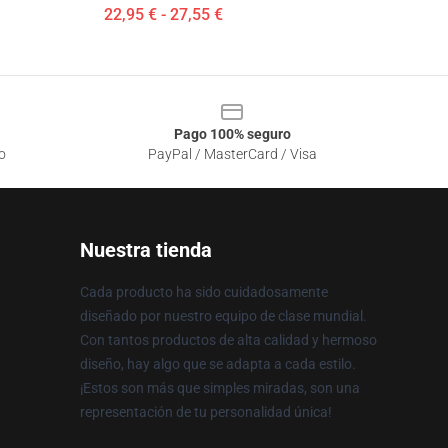
22,95 € - 27,55 €
Pago 100% seguro
o
PayPal / MasterCard / Visa
Nuestra tienda
Cada producto ha sido cuidadosamente
diseñado por nuestro equipo de clase mundial.
Con tantos productos de alta calidad y hermoso
diseño, hay algo que se adapta a cada estilo.
¡Estos son más que simples miradas, son una
representación de tu personalidad única!