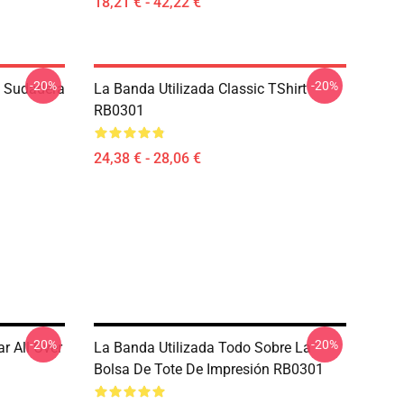
18,21 € - 42,22 €
-20%
-20%
 Sudadera
La Banda Utilizada Classic TShirt
RB0301
24,38 € - 28,06 €
-20%
-20%
r All Over
La Banda Utilizada Todo Sobre La
Bolsa De Tote De Impresión RB0301