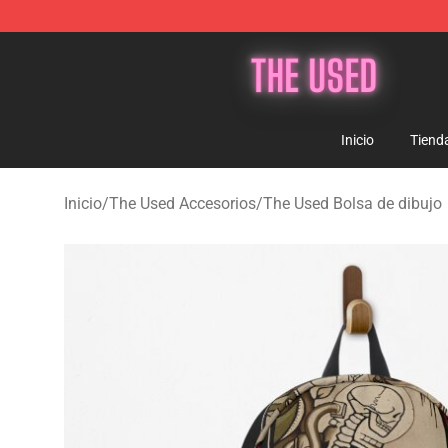
The Used Store - Official The Used Merchandise Shop
Inicio
Tiend
Inicio
/
The Used Accesorios
/
The Used Bolsa de dibujo