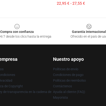
22,95 € - 27,55 €
Compra con confianza
Garantía internacional
4/7 desde los clics hasta la entrega
Ofrecido en el país de us
 empresa
Nuestro apoyo
ros
Políticas de envío
ondiciones
Condiciones de pago
rivacidad
Políticas de reembolso
ica de Copyright
Contáctenos
y de transparencia en la cadena de
Ayuda al cliente (FAQ)
Mayorista