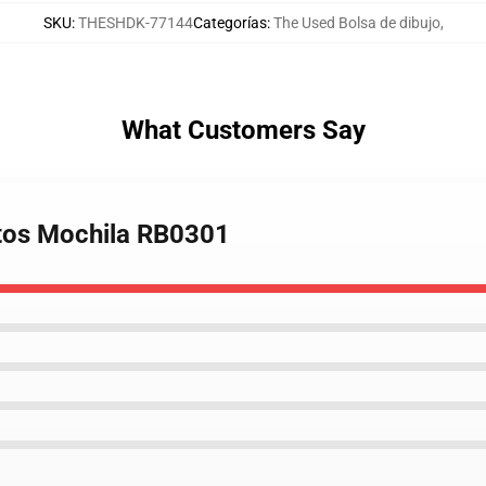
SKU
:
THESHDK-77144
Categorías
:
The Used Bolsa de dibujo
,
What Customers Say
etos Mochila RB0301