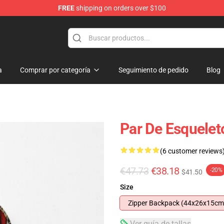
FREE
shipping on orders over $100
a
Comprar por categoría
Seguimiento de pedido
Blog
Par De Esquele
(6 customer reviews
€47.73
€38.18
-20%
$41.50
Size
Zipper Backpack (44x26x15cm
Ver guía de tallas