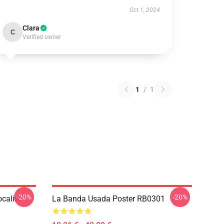
Oct 1, 2024
Clara
C
Verified owner
1
/
1
-20%
-20%
calist
La Banda Usada Poster RB0301