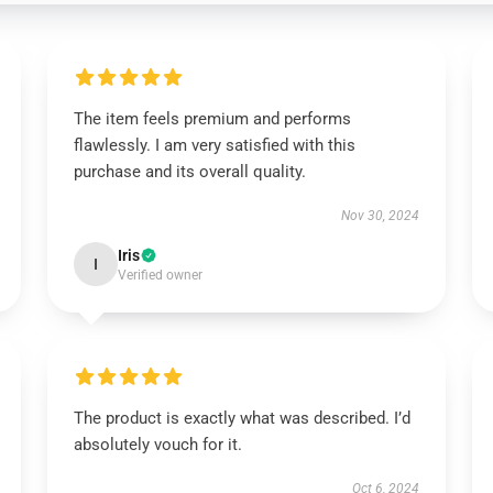
The item feels premium and performs
flawlessly. I am very satisfied with this
purchase and its overall quality.
Nov 30, 2024
Iris
I
Verified owner
The product is exactly what was described. I’d
absolutely vouch for it.
Oct 6, 2024