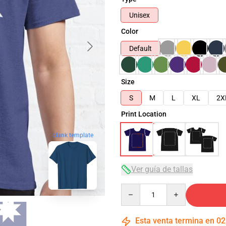
Unisex
Color
Default
Size
S
M
L
XL
2X
Print Location
blank template
Ver guía de tallas
Quantity
Esta venta termina en
02