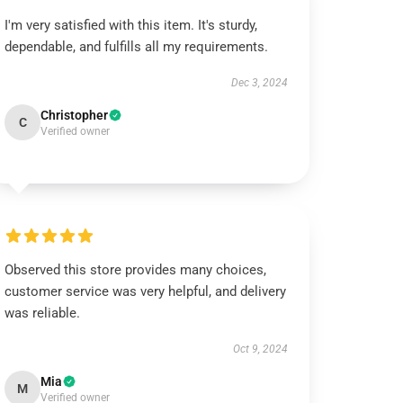
I'm very satisfied with this item. It's sturdy,
dependable, and fulfills all my requirements.
Dec 3, 2024
Christopher
C
Verified owner
Observed this store provides many choices,
customer service was very helpful, and delivery
was reliable.
Oct 9, 2024
Mia
M
Verified owner