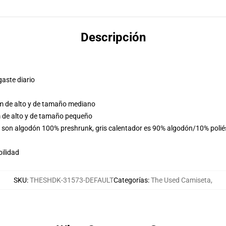
Descripción
gaste diario
m de alto y de tamaño mediano
 de alto y de tamaño pequeño
os son algodón 100% preshrunk, gris calentador es 90% algodón/10% poli
ilidad
SKU
:
THESHDK-31573-DEFAULT
Categorías
:
The Used Camiseta
,