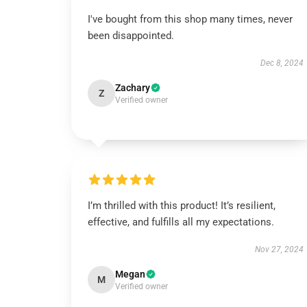
I've bought from this shop many times, never
been disappointed.
Dec 8, 2024
Zachary
Z
Verified owner
I’m thrilled with this product! It’s resilient,
effective, and fulfills all my expectations.
Nov 27, 2024
Megan
M
Verified owner