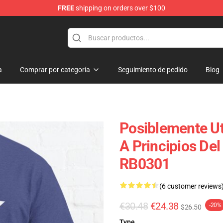
FREE
shipping on orders over $100
a
Comprar por categoría
Seguimiento de pedido
Blog
Posiblemente Ut
A Principios Del
RB0301
(6 customer reviews
€30.48
€24.38
-20%
$26.50
Type