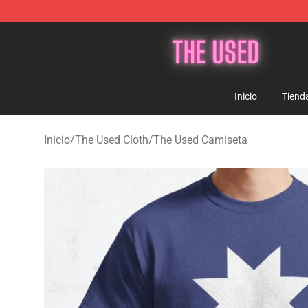
The Used Store - Official The Used Merchandise Shop
Inicio
Tiend
Inicio
/
The Used Cloth
/
The Used Camiseta