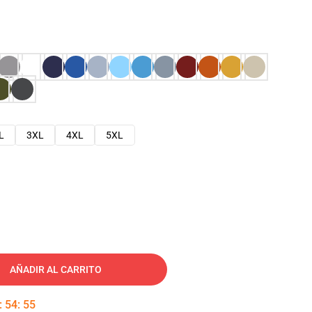
L
3XL
4XL
5XL
AÑADIR AL CARRITO
:
54
:
54