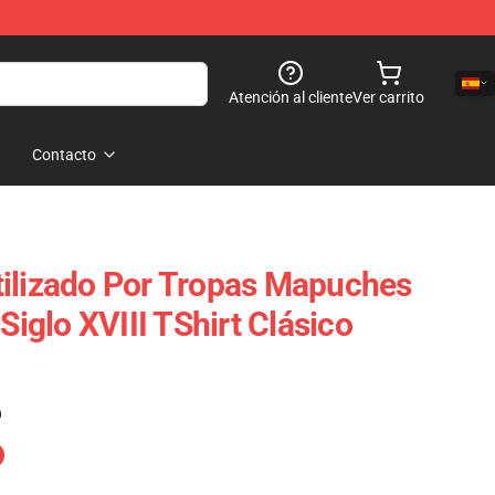
Atención al cliente
Ver carrito
Contacto
ilizado Por Tropas Mapuches
 Siglo XVIII TShirt Clásico
)