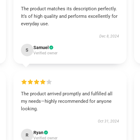
The product matches its description perfectly.
It’s of high quality and performs excellently for
everyday use.
Dec 8, 2024
Samuel
S
Verified owner
The product arrived promptly and fulfilled all
my needs—highly recommended for anyone
looking.
Oct 31, 2024
Ryan
R
Verified owner