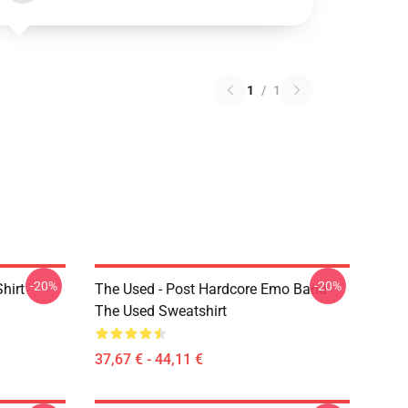
1
/
1
-20%
-20%
hirt
The Used - Post Hardcore Emo Band
The Used Sweatshirt
37,67 € - 44,11 €