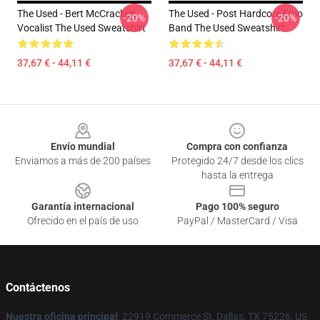
The Used - Bert McCracken
The Used - Post Hardcore Emo
-20%
-20%
Vocalist The Used Sweatshirt
Band The Used Sweatshirt
37,67 € - 44,11 €
37,67 € - 44,11 €
Footer
Envío mundial
Compra con confianza
Enviamos a más de 200 países
Protegido 24/7 desde los clics
hasta la entrega
Garantía internacional
Pago 100% seguro
Ofrecido en el país de uso
PayPal / MasterCard / Visa
Contáctenos
Nuestra oficina principal
: 22919 Commerce St, Dallas, TX 75226, US