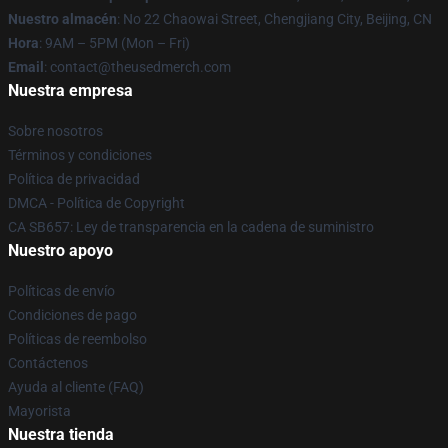
Nuestro almacén
: No 22 Chaowai Street, Chengjiang City, Beijing, CN
Hora
: 9AM – 5PM (Mon – Fri)
Email
: contact@theusedmerch.com
Nuestra empresa
Sobre nosotros
Términos y condiciones
Política de privacidad
DMCA - Política de Copyright
CA SB657: Ley de transparencia en la cadena de suministro
Nuestro apoyo
Políticas de envío
Condiciones de pago
Políticas de reembolso
Contáctenos
Ayuda al cliente (FAQ)
Mayorista
Nuestra tienda