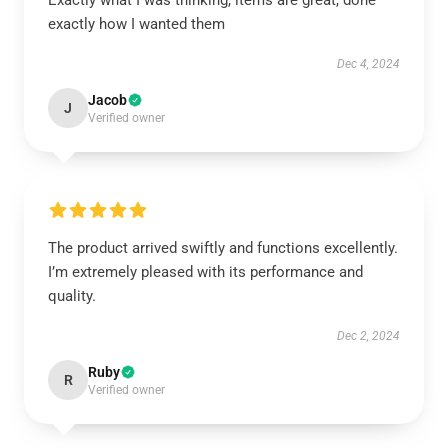
Exactly what I was thinking, items are great, done
exactly how I wanted them
Dec 4, 2024
Jacob
J
Verified owner
The product arrived swiftly and functions excellently.
I’m extremely pleased with its performance and
quality.
Dec 2, 2024
Ruby
R
Verified owner