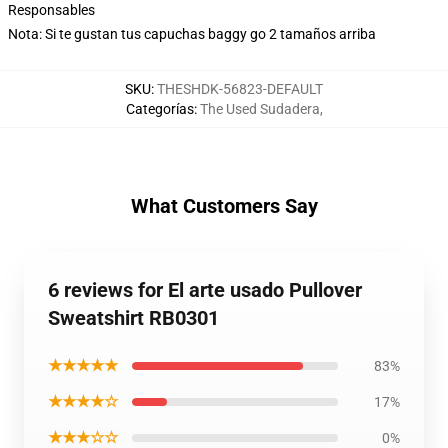
Responsables
Nota: Si te gustan tus capuchas baggy go 2 tamaños arriba
SKU
:
THESHDK-56823-DEFAULT
Categorías
:
The Used Sudadera
,
What Customers Say
6 reviews for El arte usado Pullover
Sweatshirt RB0301
★★★★★
83%
★★★★☆
17%
★★★☆☆
0%