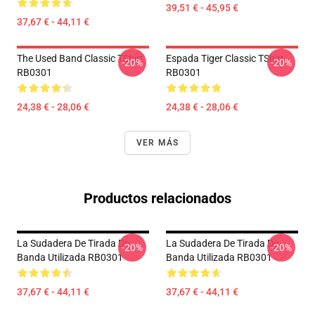
39,51 € - 45,95 €
37,67 € - 44,11 €
The Used Band Classic TShirt
Espada Tiger Classic TShirt
-20%
-20%
RB0301
RB0301
24,38 € - 28,06 €
24,38 € - 28,06 €
VER MÁS
Productos relacionados
La Sudadera De Tirada De
La Sudadera De Tirada De
-20%
-20%
Banda Utilizada RB0301
Banda Utilizada RB0301
37,67 € - 44,11 €
37,67 € - 44,11 €