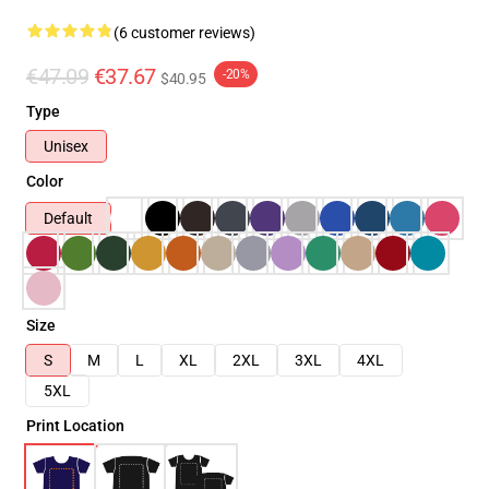
(6 customer reviews)
€47.09
€37.67
-20%
$40.95
Type
Unisex
Color
Default
Size
S
M
L
XL
2XL
3XL
4XL
5XL
Print Location