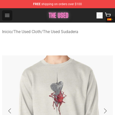
FREE
shipping on orders over $100
The Used Store - Official The Used Merchandise Shop
Open menu
Inicio
/
The Used Cloth
/
The Used Sudadera