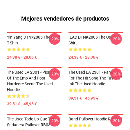
Mejores vendedores de productos
Yin Yang DTNk2805 The Used
ILAD DTNK2805 The Used T-
-20%
-20%
T-Shirt
Shirt
24,38 € - 28,06 €
24,38 € - 28,06 €
The Used LA 2301 - Pioneers
The Used LA 2301 - Famous
-20%
-20%
Of The Emo And Post
For The Hit Song The Taste Of
Hardcore Scene The Used
Ink The Used Hoodie
Hoodie
39,51 € - 45,95 €
39,51 € - 45,95 €
The Used Todo Lo Que Tengo
Band Pullover Hoodie RB0301
-20%
-20%
Sudadera Pullover RB0301