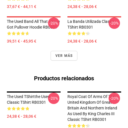
37,67 € - 44,11 €
24,38 € - 28,06 €
The Used Band All That I Have
La Banda Utilizada Classic
-20%
-20%
Got Pullover Hoodie RB0301
TShirt RB0301
39,51 € - 45,95 €
24,38 € - 28,06 €
VER MÁS
Productos relacionados
The Used TShirtthe Used
Royal Coat Of Arms Of The
-20%
-20%
Classic TShirt RB0301
United Kingdom Of Great
Britain And Northern Ireland
As Used By King Charles III
24,38 € - 28,06 €
Classic TShirt RB0301