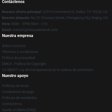
Contáctenos
Nuestra oficina principal
: 22919 Commerce St, Dallas, TX 75226, US
Nuestro almacén
: No 22 Chaowai Street, Chengjiang City, Beijing, CN
Hora
: 9AM – 5PM (Mon – Fri)
Email
: contact@theusedmerch.com
Nuestra empresa
Sobre nosotros
Términos y condiciones
Política de privacidad
DMCA - Política de Copyright
CA SB657: Ley de transparencia en la cadena de suministro
Nuestro apoyo
Políticas de envío
Condiciones de pago
Políticas de reembolso
Contáctenos
Ayuda al cliente (FAQ)