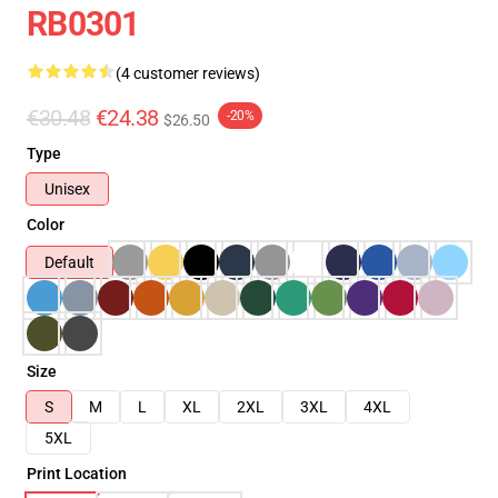
RB0301
(4 customer reviews)
€30.48
€24.38
-20%
$26.50
Type
Unisex
Color
Default
Size
S
M
L
XL
2XL
3XL
4XL
5XL
Print Location