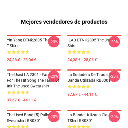
Mejores vendedores de productos
Yin Yang DTNk2805 The Used
ILAD DTNK2805 The Used T-
-20%
-20%
T-Shirt
Shirt
24,38 € - 28,06 €
24,38 € - 28,06 €
The Used LA 2301 - Famous
La Sudadera De Tirada De
-20%
-20%
For The Hit Song The Taste Of
Banda Utilizada RB0301
Ink The Used Sweatshirt
37,67 € - 44,11 €
37,67 € - 44,11 €
The Used Band (5) Pullover
La Banda Utilizada Classic
-20%
-20%
Sweatshirt RB0301
TShirt RB0301