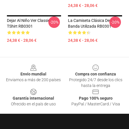
24,38 € - 28,06 €
Dejar Al Niño Ver Classic
La Camiseta Clásica De La
-20%
-20%
TShirt RB0301
Banda Utilizada RB0301
24,38 € - 28,06 €
24,38 € - 28,06 €
Footer
Envío mundial
Compra con confianza
Enviamos a más de 200 países
Protegido 24/7 desde los clics
hasta la entrega
Garantía internacional
Pago 100% seguro
Ofrecido en el país de uso
PayPal / MasterCard / Visa