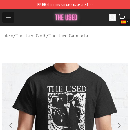
FREE
shipping on orders over $100
The Used Store - Official The Used Merchandise Shop
Open menu
Inicio
/
The Used Cloth
/
The Used Camiseta