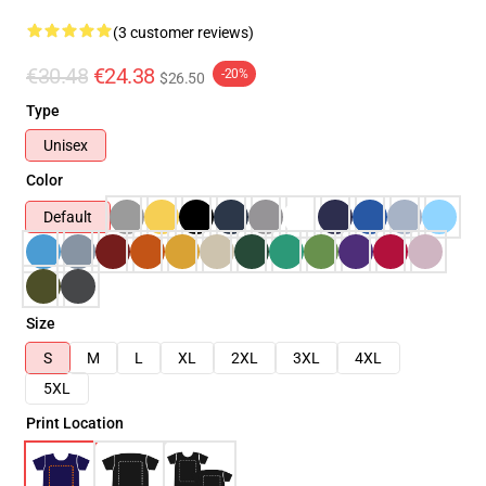
(3 customer reviews)
€30.48
€24.38
-20%
$26.50
Type
Unisex
Color
Default
Size
S
M
L
XL
2XL
3XL
4XL
5XL
Print Location