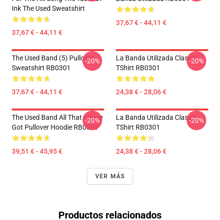
Ink The Used Sweatshirt
37,67 € - 44,11 €
37,67 € - 44,11 €
The Used Band (5) Pullover
La Banda Utilizada Classic
-20%
-20%
Sweatshirt RB0301
TShirt RB0301
37,67 € - 44,11 €
24,38 € - 28,06 €
The Used Band All That I Have
La Banda Utilizada Classic
-20%
-20%
Got Pullover Hoodie RB0301
TShirt RB0301
39,51 € - 45,95 €
24,38 € - 28,06 €
VER MÁS
Productos relacionados