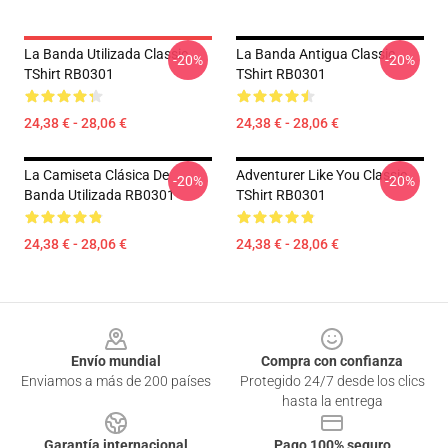
La Banda Utilizada Classic
La Banda Antigua Classic
-20%
-20%
TShirt RB0301
TShirt RB0301
24,38 € - 28,06 €
24,38 € - 28,06 €
La Camiseta Clásica De
Adventurer Like You Classic
-20%
-20%
Banda Utilizada RB0301
TShirt RB0301
24,38 € - 28,06 €
24,38 € - 28,06 €
Footer
Envío mundial
Compra con confianza
Enviamos a más de 200 países
Protegido 24/7 desde los clics
hasta la entrega
Garantía internacional
Pago 100% seguro