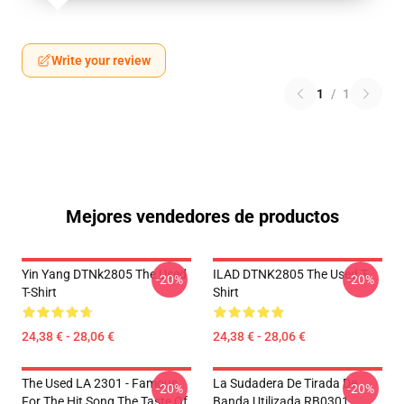
Write your review
1
/
1
Mejores vendedores de productos
Yin Yang DTNk2805 The Used
ILAD DTNK2805 The Used T-
-20%
-20%
T-Shirt
Shirt
24,38 € - 28,06 €
24,38 € - 28,06 €
The Used LA 2301 - Famous
La Sudadera De Tirada De
-20%
-20%
For The Hit Song The Taste Of
Banda Utilizada RB0301