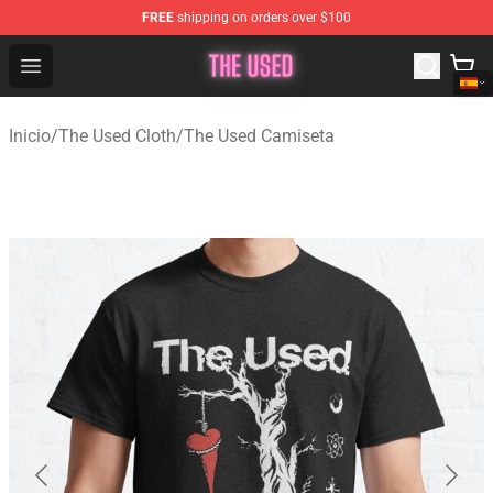
FREE
shipping on orders over $100
The Used Store - Official The Used Merchandise Shop
Open menu
Inicio
/
The Used Cloth
/
The Used Camiseta