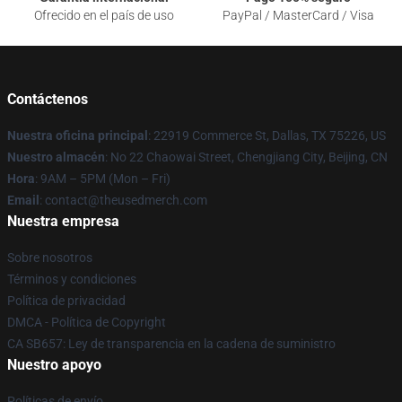
Ofrecido en el país de uso
PayPal / MasterCard / Visa
Contáctenos
Nuestra oficina principal
: 22919 Commerce St, Dallas, TX 75226, US
Nuestro almacén
: No 22 Chaowai Street, Chengjiang City, Beijing, CN
Hora
: 9AM – 5PM (Mon – Fri)
Email
: contact@theusedmerch.com
Nuestra empresa
Sobre nosotros
Términos y condiciones
Política de privacidad
DMCA - Política de Copyright
CA SB657: Ley de transparencia en la cadena de suministro
Nuestro apoyo
Políticas de envío