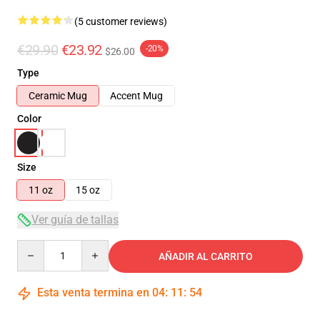
(5 customer reviews)
€29.90
€23.92
-20%
$26.00
Type
Ceramic Mug
Accent Mug
Color
Size
11 oz
15 oz
Ver guía de tallas
Quantity
AÑADIR AL CARRITO
Esta venta termina en
04
:
11
:
54