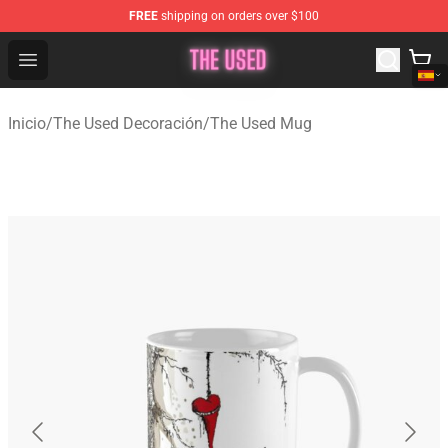
FREE
shipping on orders over $100
The Used Store - Official The Used Merchandise Shop
Open menu
Inicio
/
The Used Decoración
/
The Used Mug