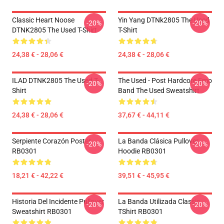
Classic Heart Noose
Yin Yang DTNk2805 The Used
-20%
-20%
DTNK2805 The Used T-Shirt
T-Shirt
24,38 € - 28,06 €
24,38 € - 28,06 €
ILAD DTNK2805 The Used T-
The Used - Post Hardcore Emo
-20%
-20%
Shirt
Band The Used Sweatshirt
24,38 € - 28,06 €
37,67 € - 44,11 €
Serpiente Corazón Poster
La Banda Clásica Pullover
-20%
-20%
RB0301
Hoodie RB0301
18,21 € - 42,22 €
39,51 € - 45,95 €
Historia Del Incidente Pullover
La Banda Utilizada Classic
-20%
-20%
Sweatshirt RB0301
TShirt RB0301