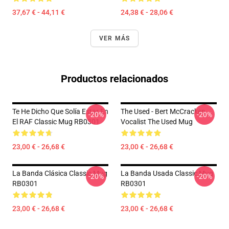
37,67 € - 44,11 €
24,38 € - 28,06 €
VER MÁS
Productos relacionados
Te He Dicho Que Solía Estar En
The Used - Bert McCracken
-20%
-20%
El RAF Classic Mug RB0301
Vocalist The Used Mug
23,00 € - 26,68 €
23,00 € - 26,68 €
La Banda Clásica Classic Mug
La Banda Usada Classic Mug
-20%
-20%
RB0301
RB0301
23,00 € - 26,68 €
23,00 € - 26,68 €