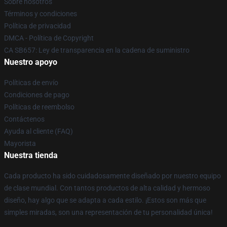
Sobre nosotros
Términos y condiciones
Política de privacidad
DMCA - Política de Copyright
CA SB657: Ley de transparencia en la cadena de suministro
Nuestro apoyo
Políticas de envío
Condiciones de pago
Políticas de reembolso
Contáctenos
Ayuda al cliente (FAQ)
Mayorista
Nuestra tienda
Cada producto ha sido cuidadosamente diseñado por nuestro equipo
de clase mundial. Con tantos productos de alta calidad y hermoso
diseño, hay algo que se adapta a cada estilo. ¡Estos son más que
simples miradas, son una representación de tu personalidad única!