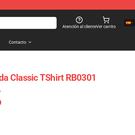
Atención al cliente
Ver carrito
Contacto
ada Classic TShirt RB0301
)