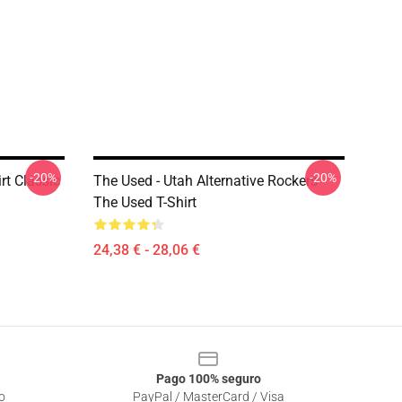
-20%
-20%
t Classic
The Used - Utah Alternative Rockers
The Used T-Shirt
24,38 € - 28,06 €
Pago 100% seguro
o
PayPal / MasterCard / Visa