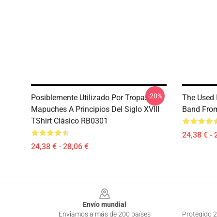
-20%
Posiblemente Utilizado Por Tropas
The Used 
Mapuches A Principios Del Siglo XVIII
Band From
TShirt Clásico RB0301
24,38 € - 
24,38 € - 28,06 €
Footer
Envío mundial
Enviamos a más de 200 países
Protegido 2