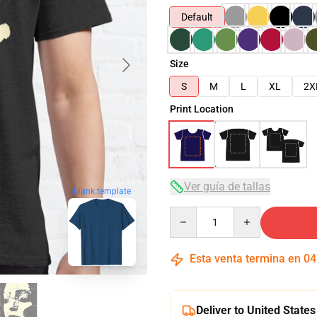
Default
Size
S
M
L
XL
2X
Print Location
Ver guía de tallas
blank template
Quantity
Esta venta termina en
04
Deliver to United States