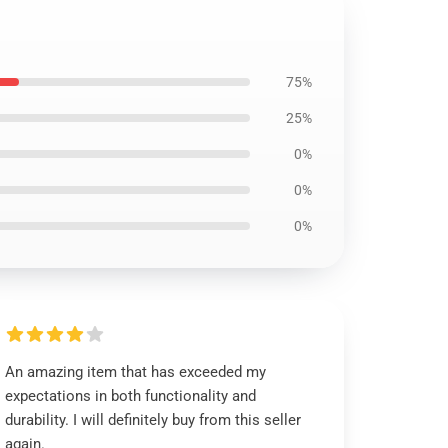
75%
25%
0%
0%
0%
An amazing item that has exceeded my
expectations in both functionality and
durability. I will definitely buy from this seller
again.