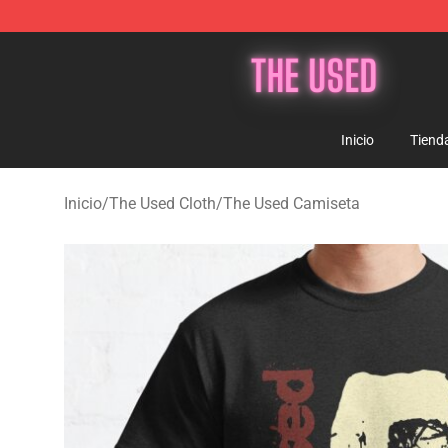
The Used Store - Official The Used Merchandise Shop
Inicio
Tiend
Inicio
/
The Used Cloth
/
The Used Camiseta