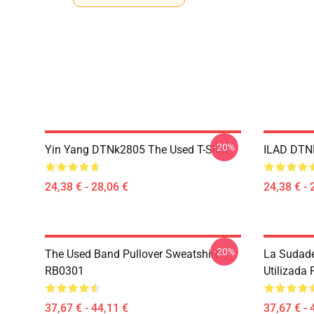
-20%
Yin Yang DTNk2805 The Used T-Shirt
ILAD DTNK
24,38 € - 28,06 €
24,38 € - 
-20%
The Used Band Pullover Sweatshirt
La Sudade
RB0301
Utilizada
37,67 € - 44,11 €
37,67 € - 