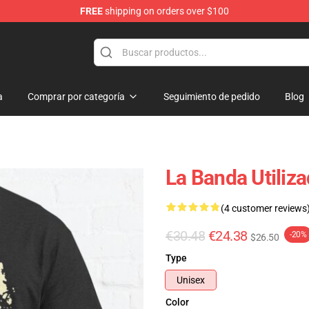
FREE
shipping on orders over $100
a
Comprar por categoría
Seguimiento de pedido
Blog
La Banda Utiliz
(4 customer reviews
€30.48
€24.38
-20%
$26.50
Type
Unisex
Color