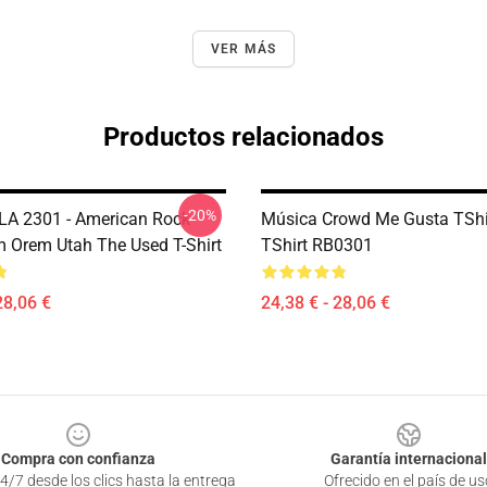
VER MÁS
Productos relacionados
-20%
LA 2301 - American Rock
Música Crowd Me Gusta TShir
 Orem Utah The Used T-Shirt
TShirt RB0301
28,06 €
24,38 € - 28,06 €
Compra con confianza
Garantía internacional
4/7 desde los clics hasta la entrega
Ofrecido en el país de us