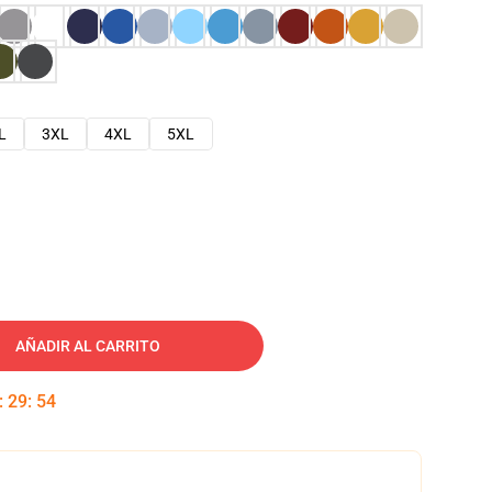
L
3XL
4XL
5XL
AÑADIR AL CARRITO
:
29
:
53