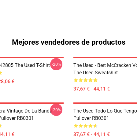
Mejores vendedores de productos
-20%
2805 The Used T-Shirt
The Used - Bert McCracken Vo
The Used Sweatshirt
28,06 €
37,67 € - 44,11 €
-20%
ra Vintage De La Banda
The Used Todo Lo Que Tengo
 Pullover RB0301
Pullover RB0301
44,11 €
37,67 € - 44,11 €