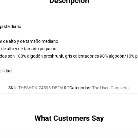
Descripción
gaste diario
m de alto y de tamaño mediano
 de alto y de tamaño pequeño
ólidos son 100% algodón preshrunk, gris calentador es 90% algodón/10% p
ilidad
SKU
:
THESHDK-74598-DEFAULT
Categorías
:
The Used Camiseta
,
What Customers Say