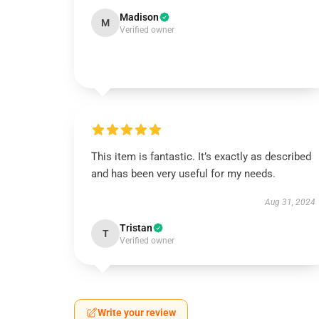
Madison
M
Verified owner
This item is fantastic. It’s exactly as described
and has been very useful for my needs.
Aug 31, 2024
Tristan
T
Verified owner
Write your review