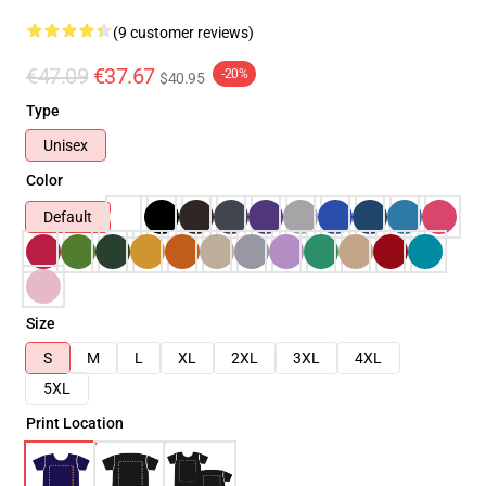
(9 customer reviews)
€47.09
€37.67
-20%
$40.95
Type
Unisex
Color
Default
Size
S
M
L
XL
2XL
3XL
4XL
5XL
Print Location