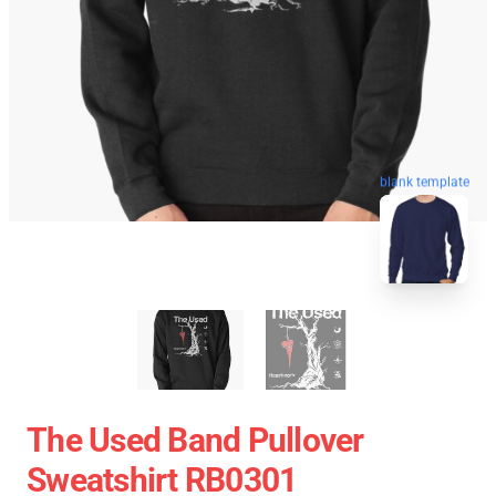
blank template
The Used Band Pullover
Sweatshirt RB0301