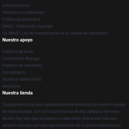
Sobre nosotros
Términos y condiciones
Política de privacidad
DMCA - Política de Copyright
CA SB657: Ley de transparencia en la cadena de suministro
Nuestro apoyo
Políticas de envío
Condiciones de pago
Políticas de reembolso
Contáctenos
Ayuda al cliente (FAQ)
Mayorista
Nuestra tienda
Cada producto ha sido cuidadosamente diseñado por nuestro equipo
de clase mundial. Con tantos productos de alta calidad y hermoso
diseño, hay algo que se adapta a cada estilo. ¡Estos son más que
simples miradas, son una representación de tu personalidad única!