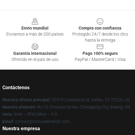
Footer
Envío mundial
Compra con confianza
Enviamos a más de 200 países
Protegido 24/7 desde los clics
hasta la entrega
Garantía internacional
Pago 100% seguro
Ofrecido en el país de uso
PayPal / MasterCard / Visa
Contáctenos
Nuestra oficina principal
: 22919 Commerce St, Dallas, TX 75226, US
Nuestro almacén
: No 22 Chaowai Street, Chengjiang City, Beijing, CN
Hora
: 9AM – 5PM (Mon – Fri)
Email
: contact@theusedmerch.com
Nuestra empresa