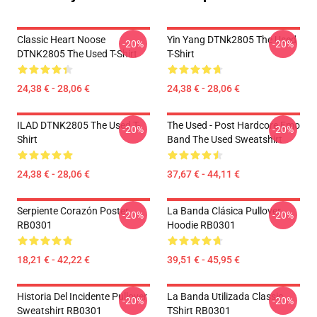
Classic Heart Noose
Yin Yang DTNk2805 The Used
-20%
-20%
DTNK2805 The Used T-Shirt
T-Shirt
24,38 € - 28,06 €
24,38 € - 28,06 €
ILAD DTNK2805 The Used T-
The Used - Post Hardcore Emo
-20%
-20%
Shirt
Band The Used Sweatshirt
24,38 € - 28,06 €
37,67 € - 44,11 €
Serpiente Corazón Poster
La Banda Clásica Pullover
-20%
-20%
RB0301
Hoodie RB0301
18,21 € - 42,22 €
39,51 € - 45,95 €
Historia Del Incidente Pullover
La Banda Utilizada Classic
-20%
-20%
Sweatshirt RB0301
TShirt RB0301