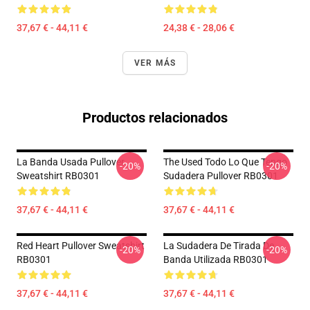
37,67 € - 44,11 €
24,38 € - 28,06 €
VER MÁS
Productos relacionados
La Banda Usada Pullover
The Used Todo Lo Que Tengo
-20%
-20%
Sweatshirt RB0301
Sudadera Pullover RB0301
37,67 € - 44,11 €
37,67 € - 44,11 €
Red Heart Pullover Sweatshirt
La Sudadera De Tirada De
-20%
-20%
RB0301
Banda Utilizada RB0301
37,67 € - 44,11 €
37,67 € - 44,11 €