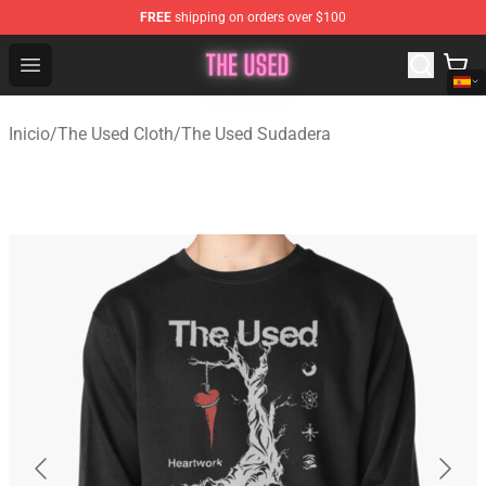
FREE
shipping on orders over $100
The Used Store - Official The Used Merchandise Shop
Open menu
Inicio
/
The Used Cloth
/
The Used Sudadera