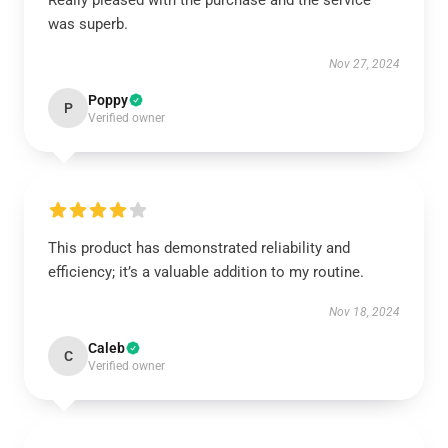
Really pleased with the purchase and the service
was superb.
Nov 27, 2024
Poppy
P
Verified owner
This product has demonstrated reliability and
efficiency; it’s a valuable addition to my routine.
Nov 18, 2024
Caleb
C
Verified owner