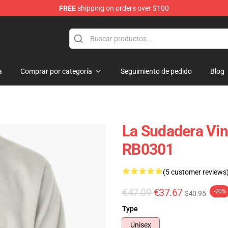
FREE
shipping on orders over $100
a
Comprar por categoría
Seguimiento de pedido
Blog
La Sudadera Vi
RB0301
(5 customer reviews
€47.09
€37.67
-20%
$40.95
Type
Unisex