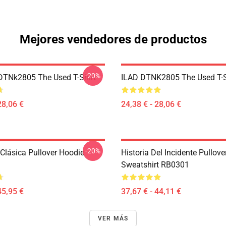
Mejores vendedores de productos
-20%
DTNk2805 The Used T-Shirt
ILAD DTNK2805 The Used T-S
28,06 €
24,38 € - 28,06 €
-20%
Clásica Pullover Hoodie
Historia Del Incidente Pullove
Sweatshirt RB0301
45,95 €
37,67 € - 44,11 €
VER MÁS