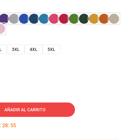
L
3XL
4XL
5XL
AÑADIR AL CARRITO
:
28
:
54