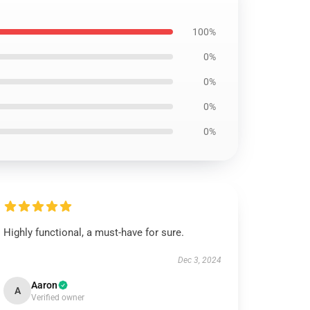
100%
0%
0%
0%
0%
Highly functional, a must-have for sure.
Dec 3, 2024
Aaron
A
Verified owner