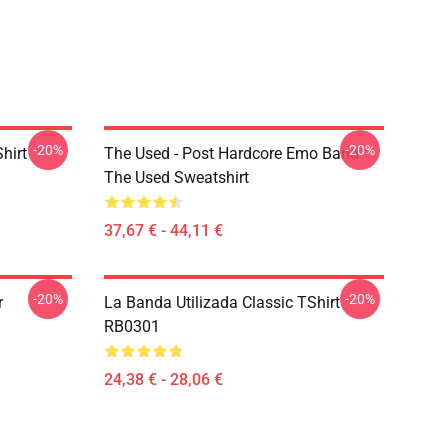
-20%
-20%
hirt
The Used - Post Hardcore Emo Band
The Used Sweatshirt
37,67 € - 44,11 €
-20%
-20%
r
La Banda Utilizada Classic TShirt
RB0301
24,38 € - 28,06 €