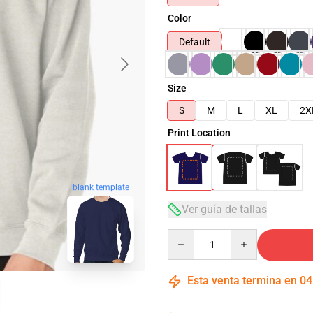
Color
Default
Size
S
M
L
XL
2X
Print Location
blank template
Ver guía de tallas
Quantity
Esta venta termina en
04