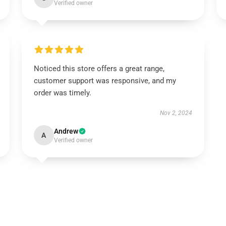
Verified owner
Noticed this store offers a great range,
customer support was responsive, and my
order was timely.
Nov 2, 2024
Andrew
A
Verified owner