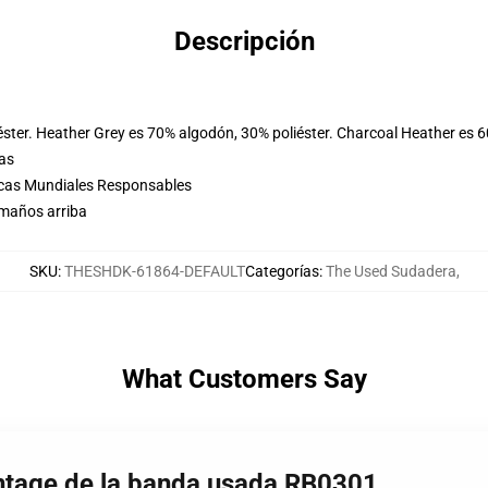
Descripción
éster. Heather Grey es 70% algodón, 30% poliéster. Charcoal Heather es 
las
icas Mundiales Responsables
amaños arriba
SKU
:
THESHDK-61864-DEFAULT
Categorías
:
The Used Sudadera
,
What Customers Say
intage de la banda usada RB0301