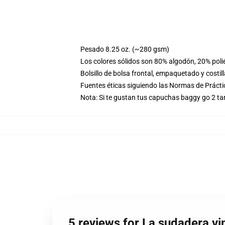
Pesado 8.25 oz. (~280 gsm)
Los colores sólidos son 80% algodón, 20% poli
Bolsillo de bolsa frontal, empaquetado y costil
Fuentes éticas siguiendo las Normas de Práct
Nota: Si te gustan tus capuchas baggy go 2 t
5 reviews for La sudadera v