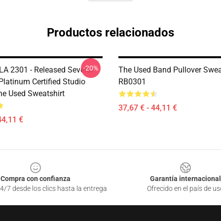
Productos relacionados
-20%
LA 2301 - Released Several
The Used Band Pullover Swea
Platinum Certified Studio
RB0301
e Used Sweatshirt
37,67 € - 44,11 €
44,11 €
Compra con confianza
Garantía internacional
4/7 desde los clics hasta la entrega
Ofrecido en el país de us