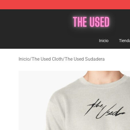
The Used Store - Official The Used Merchandise Shop
Inicio
Tiend
Inicio
/
The Used Cloth
/
The Used Sudadera