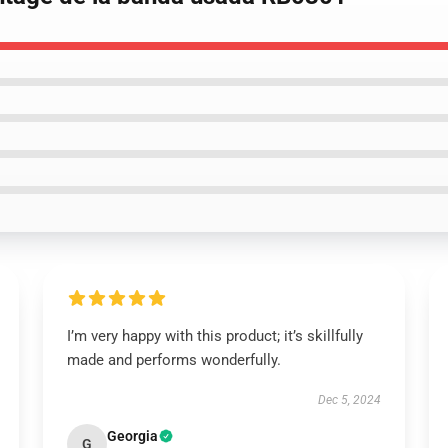
I’m very happy with this product; it’s skillfully
made and performs wonderfully.
Dec 5, 2024
Georgia
G