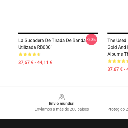
-20%
La Sudadera De Tirada De Banda
The Used 
Utilizada RB0301
Gold And 
Albums Th
37,67 € - 44,11 €
37,67 € - 
Footer
Envío mundial
Enviamos a más de 200 países
Protegido 2