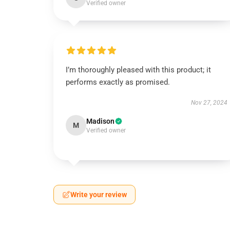
Verified owner
I’m thoroughly pleased with this product; it
performs exactly as promised.
Nov 27, 2024
Madison
M
Verified owner
Write your review