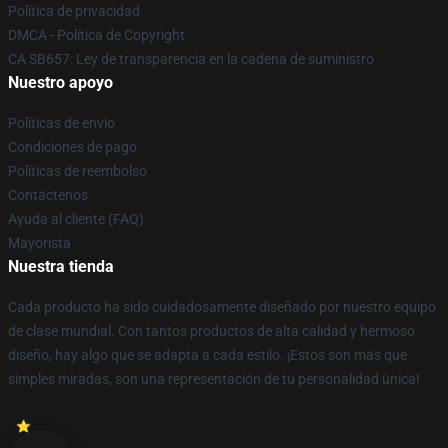
Política de privacidad
DMCA - Política de Copyright
CA SB657: Ley de transparencia en la cadena de suministro
Nuestro apoyo
Políticas de envío
Condiciones de pago
Políticas de reembolso
Contáctenos
Ayuda al cliente (FAQ)
Mayorista
Nuestra tienda
Cada producto ha sido cuidadosamente diseñado por nuestro equipo
de clase mundial. Con tantos productos de alta calidad y hermoso
diseño, hay algo que se adapta a cada estilo. ¡Estos son más que
simples miradas, son una representación de tu personalidad única!