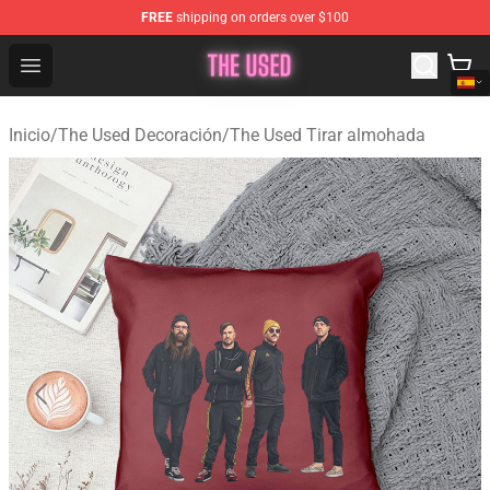
FREE
shipping on orders over $100
The Used Store - Official The Used Merchandise Shop
Open menu
Inicio
/
The Used Decoración
/
The Used Tirar almohada