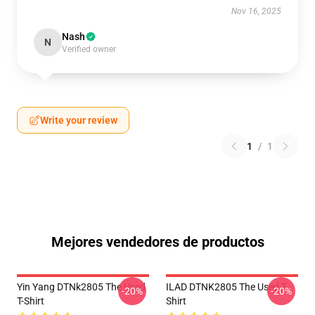
Nov 16, 2025
Nash
N
Verified owner
Write your review
1
/
1
Mejores vendedores de productos
Yin Yang DTNk2805 The Used
ILAD DTNK2805 The Used T-
-20%
-20%
T-Shirt
Shirt