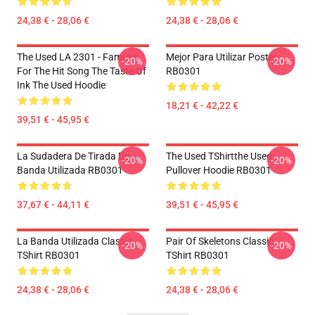
24,38 € - 28,06 €
24,38 € - 28,06 €
The Used LA 2301 - Famous
Mejor Para Utilizar Poster
-20%
-20%
For The Hit Song The Taste Of
RB0301
Ink The Used Hoodie
18,21 € - 42,22 €
39,51 € - 45,95 €
La Sudadera De Tirada De
The Used TShirtthe Used
-20%
-20%
Banda Utilizada RB0301
Pullover Hoodie RB0301
37,67 € - 44,11 €
39,51 € - 45,95 €
La Banda Utilizada Classic
Pair Of Skeletons Classic
-20%
-20%
TShirt RB0301
TShirt RB0301
24,38 € - 28,06 €
24,38 € - 28,06 €