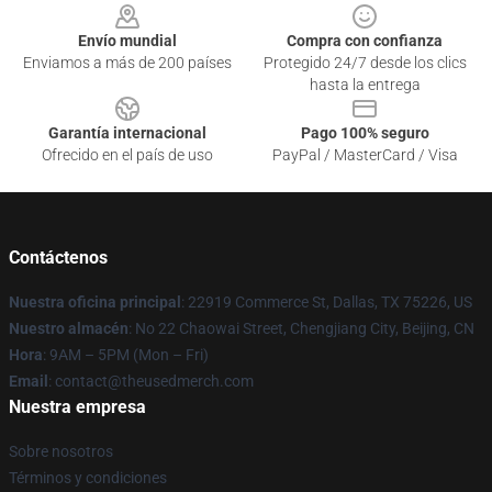
Envío mundial
Compra con confianza
Enviamos a más de 200 países
Protegido 24/7 desde los clics
hasta la entrega
Garantía internacional
Pago 100% seguro
Ofrecido en el país de uso
PayPal / MasterCard / Visa
Contáctenos
Nuestra oficina principal
: 22919 Commerce St, Dallas, TX 75226, US
Nuestro almacén
: No 22 Chaowai Street, Chengjiang City, Beijing, CN
Hora
: 9AM – 5PM (Mon – Fri)
Email
: contact@theusedmerch.com
Nuestra empresa
Sobre nosotros
Términos y condiciones