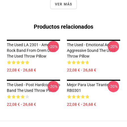
VER MÁS
Productos relacionados
The Used LA 2301 - American
The Used - Emotional And
-20%
-20%
Rock Band From Orem Utah
Aggressive Sound The Used
The Used Throw Pillow
Throw Pillow
22,08 € - 26,68 €
22,08 € - 26,68 €
The Used - Post Hardcore Emo
Mejor Para Usar Tirante
-20%
-20%
Band The Used Throw Pillow
RB0301
22,08 € - 26,68 €
22,08 € - 26,68 €
Footer