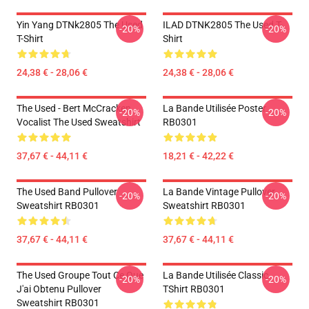
Yin Yang DTNk2805 The Used
ILAD DTNK2805 The Used T-
-20%
-20%
T-Shirt
Shirt
24,38 € - 28,06 €
24,38 € - 28,06 €
The Used - Bert McCracken
La Bande Utilisée Poster
-20%
-20%
Vocalist The Used Sweatshirt
RB0301
37,67 € - 44,11 €
18,21 € - 42,22 €
The Used Band Pullover
La Bande Vintage Pullover
-20%
-20%
Sweatshirt RB0301
Sweatshirt RB0301
37,67 € - 44,11 €
37,67 € - 44,11 €
The Used Groupe Tout Ce Que
La Bande Utilisée Classic
-20%
-20%
J'ai Obtenu Pullover
TShirt RB0301
Sweatshirt RB0301