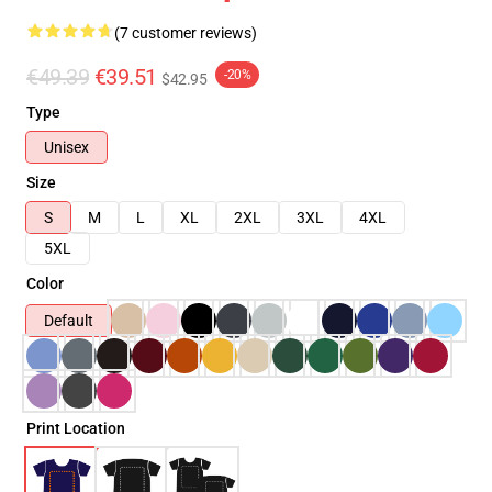
(7 customer reviews)
€49.39
€39.51
-20%
$42.95
Type
Unisex
Size
S
M
L
XL
2XL
3XL
4XL
5XL
Color
Default
Print Location