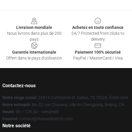
Footer
Livraison mondiale
Achetez en toute confiance
Nous livrons dans plus de 200
24/7 Protected from clicks to
pays
delivery
Garantie internationale
Paiement 100% sécurisé
Offert dans le pays d'utilisation
PayPal / MasterCard / Visa
Contactez-nous
Notre siège social
: 22919 Commerce St, Dallas, TX 75226, États-Unis
Notre entrepôt
: No 22, rue Chaowai, ville de Chengjiang, Beijing, CN
Heure
: 9h – 17h (lu – vendredi)
Courriel
: contact@theusedmerch.com
Notre société