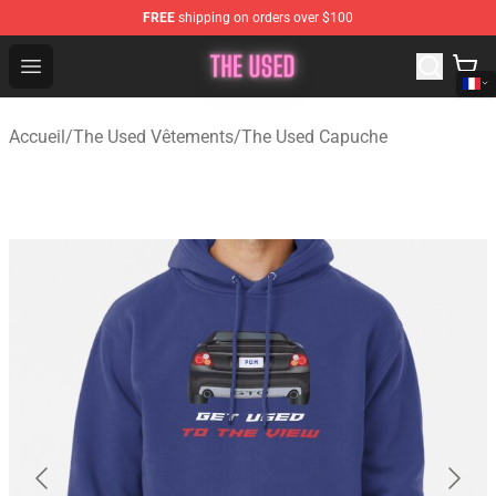
FREE
shipping on orders over $100
The Used Store - Official The Used Merchandise Shop
Open menu
Accueil
/
The Used Vêtements
/
The Used Capuche