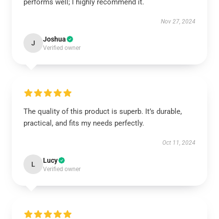
performs well; I highly recommend it.
Nov 27, 2024
Joshua
J
Verified owner
The quality of this product is superb. It’s durable,
practical, and fits my needs perfectly.
Oct 11, 2024
Lucy
L
Verified owner