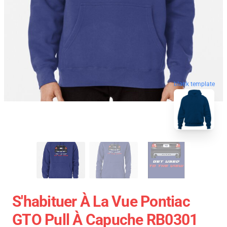
blank template
S'habituer À La Vue Pontiac
GTO Pull À Capuche RB0301