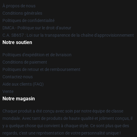
À propos de nous
Conditions générales
Politiques de confidentialité
DMCA - Politique sur le droit d'auteur
C.A. SB657 : Loi sur la transparence de la chaîne d'approvisionnement
Notre soutien
Politiques d'expédition et de livraison
Conditions de paiement
Politiques de retour et de remboursement
Contactez-nous
Aide aux clients (FAQ)
Vente
Notre magasin
Chaque produit a été conçu avec soin par notre équipe de classe
mondiale. Avec tant de produits de haute qualité et joliment conçus, il
y a quelque chose qui convient à chaque style. Ce sont plus que des
regards, c'est une représentation de votre personnalité unique !