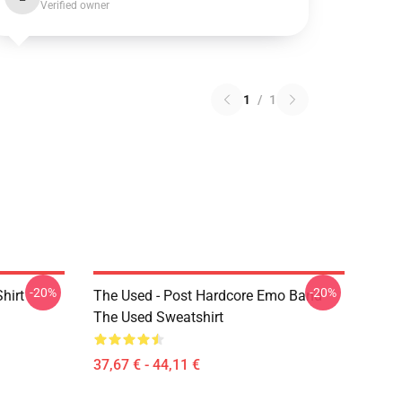
Verified owner
1
/
1
-20%
-20%
hirt
The Used - Post Hardcore Emo Band
The Used Sweatshirt
37,67 € - 44,11 €