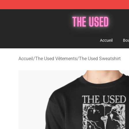
The Used Store - Official The Used Merchandise Shop
Accueil
Bou
Accueil
/
The Used Vêtements
/
The Used Sweatshirt