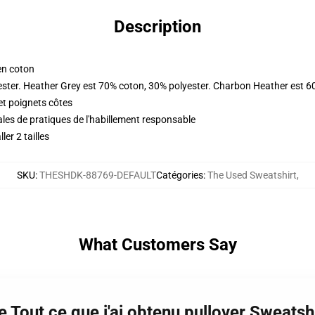
Description
en coton
ester. Heather Grey est 70% coton, 30% polyester. Charbon Heather est 6
et poignets côtes
les de pratiques de l'habillement responsable
er 2 tailles
SKU
:
THESHDK-88769-DEFAULT
Catégories
:
The Used Sweatshirt
,
What Customers Say
e Tout ce que j'ai obtenu pullover Sweats