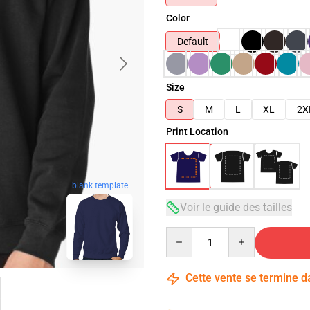
Color
Default
Size
S
M
L
XL
2X
Print Location
blank template
Voir le guide des tailles
Quantity
Cette vente se termine 