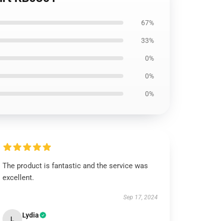
67%
33%
0%
0%
0%
The product is fantastic and the service was
excellent.
Sep 17, 2024
Lydia
L