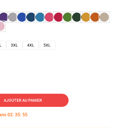
L
3XL
4XL
5XL
AJOUTER AU PANIER
dans
02
:
35
:
54