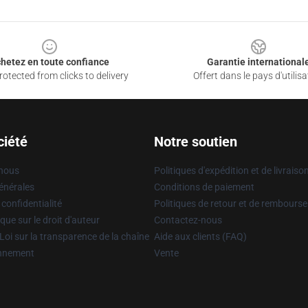
hetez en toute confiance
Garantie international
otected from clicks to delivery
Offert dans le pays d'utilisa
ciété
Notre soutien
 nous
Politiques d'expédition et de livraiso
énérales
Conditions de paiement
 confidentialité
Politiques de retour et de rembours
que sur le droit d'auteur
Contactez-nous
Loi sur la transparence de la chaîne
Aide aux clients (FAQ)
onnement
Vente