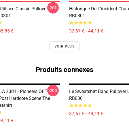
-20%
tilisée Classic Pullover
Historique De L'incident Chan
B0301
RB0301
45,95 €
37,67 € - 44,11 €
VOIR PLUS
Produits connexes
-20%
LA 2301 - Pioneers Of The
Le Sweatshirt Band Pullover U
ost Hardcore Scene The
RB0301
tshirt
37,67 € - 44,11 €
44,11 €