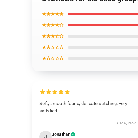
★★★★★
★★★★☆
★★★☆☆
★★☆☆☆
★☆☆☆☆
Soft, smooth fabric, delicate stitching, very
satisfied.
Dec 8, 2024
Jonathan
J