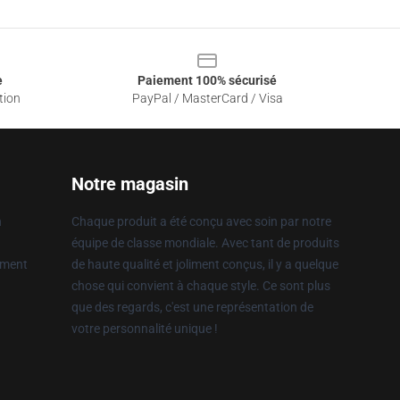
e
Paiement 100% sécurisé
tion
PayPal / MasterCard / Visa
Notre magasin
n
Chaque produit a été conçu avec soin par notre
équipe de classe mondiale. Avec tant de produits
ement
de haute qualité et joliment conçus, il y a quelque
chose qui convient à chaque style. Ce sont plus
que des regards, c'est une représentation de
votre personnalité unique !