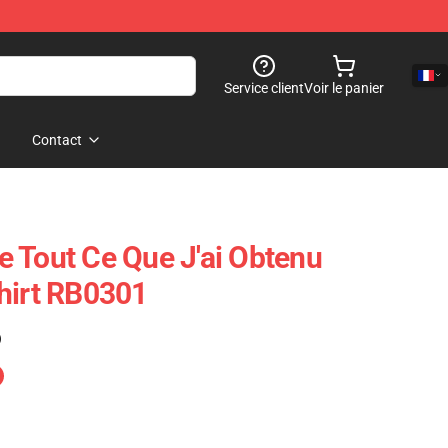
Service client
Voir le panier
Contact
 Tout Ce Que J'ai Obtenu
hirt RB0301
)