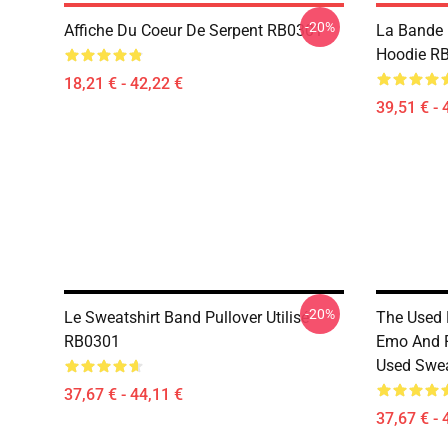
-20%
Affiche Du Coeur De Serpent RB0301
La Bande U
Hoodie R
18,21 € - 42,22 €
39,51 € - 
-20%
Le Sweatshirt Band Pullover Utilisé
The Used 
RB0301
Emo And P
Used Swea
37,67 € - 44,11 €
37,67 € - 