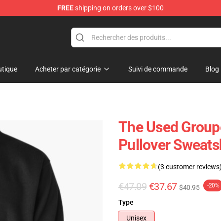
FREE
shipping on orders over $100
tique
Acheter par catégorie
Suivi de commande
Blog
The Used Groupe
Pullover Sweats
(3 customer reviews
€47.09
€37.67
-20%
$40.95
Type
Unisex