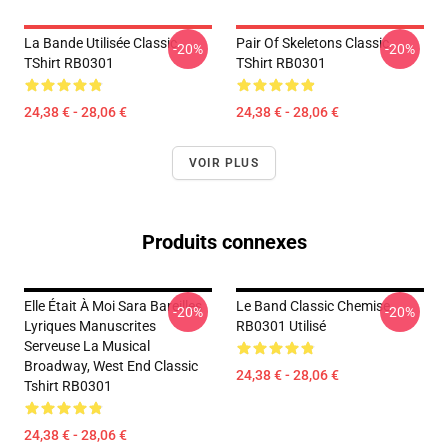
La Bande Utilisée Classic
Pair Of Skeletons Classic
-20%
-20%
TShirt RB0301
TShirt RB0301
24,38 € - 28,06 €
24,38 € - 28,06 €
VOIR PLUS
Produits connexes
Elle Était À Moi Sara Bareilles
Le Band Classic Chemise
-20%
-20%
Lyriques Manuscrites
RB0301 Utilisé
Serveuse La Musical
Broadway, West End Classic
24,38 € - 28,06 €
Tshirt RB0301
24,38 € - 28,06 €