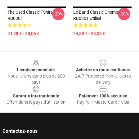
The Used Classic TShirt
Le Band Classic Chemise
-20%
-20%
RB0301
RB0301 Utilisé
24,38 € - 28,06 €
24,38 € - 28,06 €
Footer
Livraison mondiale
Achetez en toute confiance
Nous livrons dans plus de 200
24/7 Protected from clicks to
pays
delivery
Garantie internationale
Paiement 100% sécurisé
Offert dans le pays d'utilisation
PayPal / MasterCard / Visa
Contactez-nous