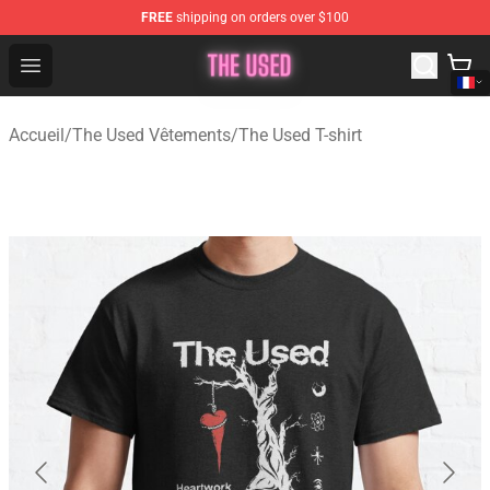
FREE
shipping on orders over $100
The Used Store - Official The Used Merchandise Shop
Open menu
Accueil
/
The Used Vêtements
/
The Used T-shirt