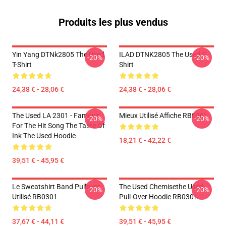
Produits les plus vendus
Yin Yang DTNk2805 The Used
ILAD DTNK2805 The Used T-
-20%
-20%
T-Shirt
Shirt
24,38 € - 28,06 €
24,38 € - 28,06 €
The Used LA 2301 - Famous
Mieux Utilisé Affiche RB0301
-20%
-20%
For The Hit Song The Taste Of
Ink The Used Hoodie
18,21 € - 42,22 €
39,51 € - 45,95 €
Le Sweatshirt Band Pullover
The Used Chemisethe Used
-20%
-20%
Utilisé RB0301
Pull-Over Hoodie RB0301
37,67 € - 44,11 €
39,51 € - 45,95 €