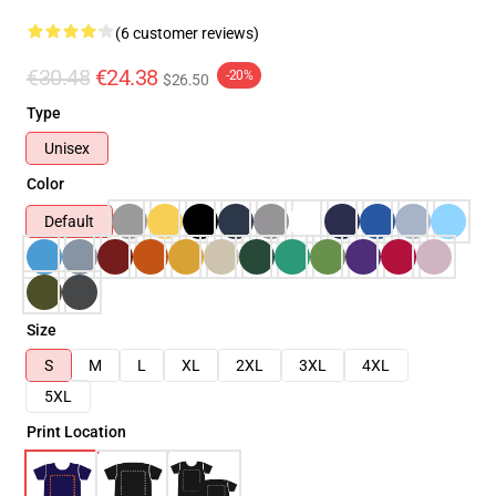
(6 customer reviews)
€30.48
€24.38
-20%
$26.50
Type
Unisex
Color
Default
Size
S
M
L
XL
2XL
3XL
4XL
5XL
Print Location