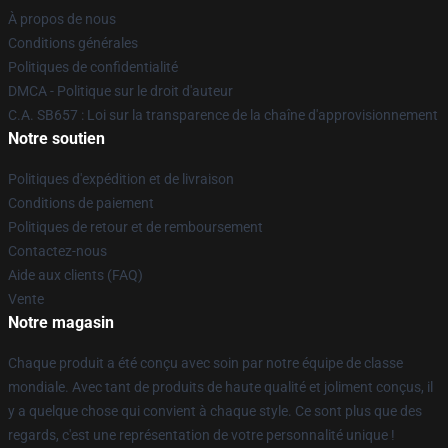
À propos de nous
Conditions générales
Politiques de confidentialité
DMCA - Politique sur le droit d'auteur
C.A. SB657 : Loi sur la transparence de la chaîne d'approvisionnement
Notre soutien
Politiques d'expédition et de livraison
Conditions de paiement
Politiques de retour et de remboursement
Contactez-nous
Aide aux clients (FAQ)
Vente
Notre magasin
Chaque produit a été conçu avec soin par notre équipe de classe
mondiale. Avec tant de produits de haute qualité et joliment conçus, il
y a quelque chose qui convient à chaque style. Ce sont plus que des
regards, c'est une représentation de votre personnalité unique !