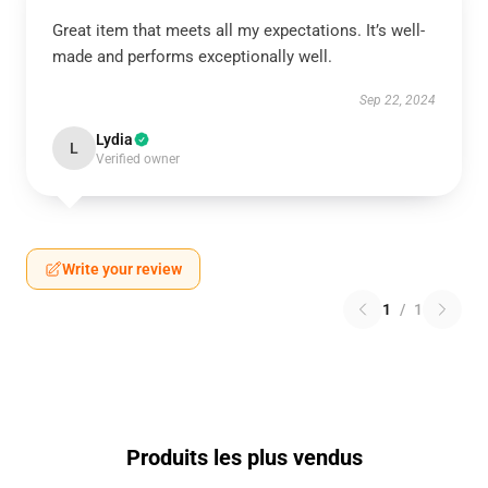
Great item that meets all my expectations. It’s well-
made and performs exceptionally well.
Sep 22, 2024
Lydia
L
Verified owner
Write your review
1
/
1
Produits les plus vendus