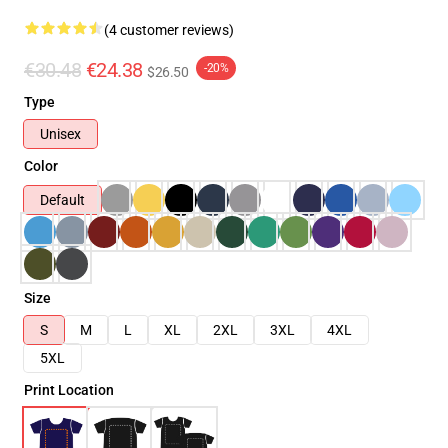
(4 customer reviews)
€30.48
€24.38
-20%
$26.50
Type
Unisex
Color
Default
Size
S
M
L
XL
2XL
3XL
4XL
5XL
Print Location