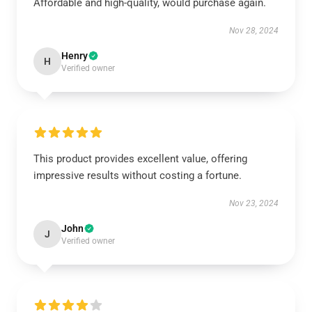
Affordable and high-quality, would purchase again.
Nov 28, 2024
Henry
H
Verified owner
This product provides excellent value, offering
impressive results without costing a fortune.
Nov 23, 2024
John
J
Verified owner