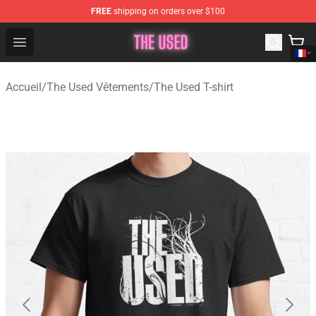
FREE
shipping on orders over $100
The Used Store - Official The Used Merchandise Shop
Open menu
Accueil
/
The Used Vêtements
/
The Used T-shirt