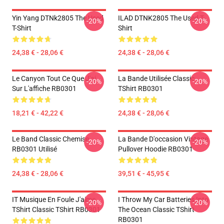
Yin Yang DTNk2805 The Used
ILAD DTNK2805 The Used T-
-20%
-20%
T-Shirt
Shirt
24,38 € - 28,06 €
24,38 € - 28,06 €
Le Canyon Tout Ce Que J'ai
La Bande Utilisée Classic
-20%
-20%
Sur L'affiche RB0301
TShirt RB0301
18,21 € - 42,22 €
24,38 € - 28,06 €
Le Band Classic Chemise
La Bande D'occasion Vintage
-20%
-20%
RB0301 Utilisé
Pullover Hoodie RB0301
24,38 € - 28,06 €
39,51 € - 45,95 €
IT Musique En Foule J'aime
I Throw My Car Batteries Into
-20%
-20%
TShirt Classic TShirt RB0301
The Ocean Classic TShirt
RB0301