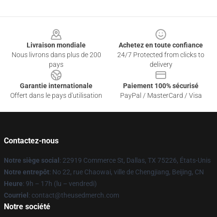
Footer
Livraison mondiale
Achetez en toute confiance
Nous livrons dans plus de 200
24/7 Protected from clicks to
pays
delivery
Garantie internationale
Paiement 100% sécurisé
Offert dans le pays d'utilisation
PayPal / MasterCard / Visa
Contactez-nous
Notre siège social
: 22919 Commerce St, Dallas, TX 75226, États-Unis
Notre entrepôt
: No 22, rue Chaowai, ville de Chengjiang, Beijing, CN
Heure
: 9h – 17h (lu – vendredi)
Courriel
: contact@theusedmerch.com
Notre société