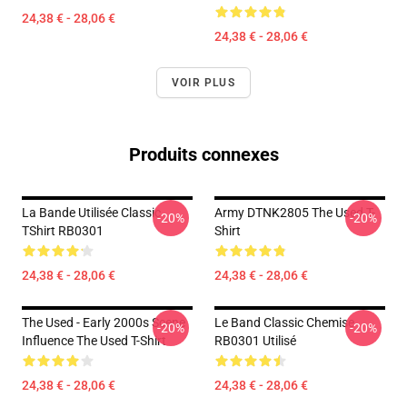
24,38 € - 28,06 €
24,38 € - 28,06 €
VOIR PLUS
Produits connexes
La Bande Utilisée Classic
Army DTNK2805 The Used T-
-20%
-20%
TShirt RB0301
Shirt
24,38 € - 28,06 €
24,38 € - 28,06 €
The Used - Early 2000s Scene
Le Band Classic Chemise
-20%
-20%
Influence The Used T-Shirt
RB0301 Utilisé
24,38 € - 28,06 €
24,38 € - 28,06 €