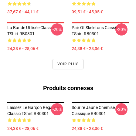
37,67 € - 44,11 €
39,51 € - 45,95 €
La Bande Utilisée Classic
Pair Of Skeletons Classic
-20%
-20%
TShirt RB0301
TShirt RB0301
24,38 € - 28,06 €
24,38 € - 28,06 €
VOIR PLUS
Produits connexes
Laissez Le Garçon Regarder
Sourire Jaune Chemise
-20%
-20%
Classic TShirt RB0301
Classique RB0301
24,38 € - 28,06 €
24,38 € - 28,06 €