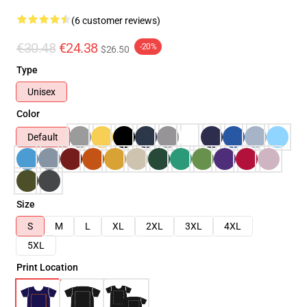
(6 customer reviews)
€30.48
€24.38
-20%
$26.50
Type
Unisex
Color
Default
Size
S
M
L
XL
2XL
3XL
4XL
5XL
Print Location