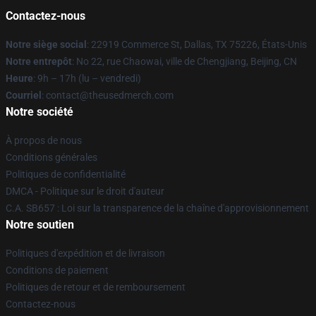
Contactez-nous
Notre siège social
: 22919 Commerce St, Dallas, TX 75226, États-Unis
Notre entrepôt
: No 22, rue Chaowai, ville de Chengjiang, Beijing, CN
Heure
: 9h – 17h (lu – vendredi)
Courriel
: contact@theusedmerch.com
Notre société
À propos de nous
Conditions générales
Politiques de confidentialité
DMCA - Politique sur le droit d'auteur
C.A. SB657 : Loi sur la transparence de la chaîne d'approvisionnement
Notre soutien
Politiques d'expédition et de livraison
Conditions de paiement
Politiques de retour et de remboursement
Contactez-nous