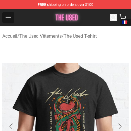
FREE
shipping on orders over $100
The Used Store - Official The Used Merchandise Shop
Open menu
Accueil
/
The Used Vêtements
/
The Used T-shirt