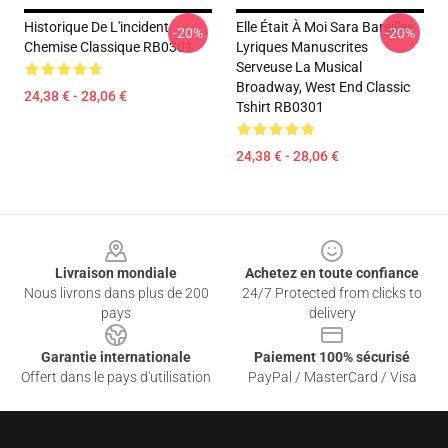
Historique De L'incident
Elle Était À Moi Sara Bareilles
-20%
-20%
Chemise Classique RB0301
Lyriques Manuscrites
Serveuse La Musical
Broadway, West End Classic
24,38 € - 28,06 €
Tshirt RB0301
24,38 € - 28,06 €
Footer
Livraison mondiale
Achetez en toute confiance
Nous livrons dans plus de 200
24/7 Protected from clicks to
pays
delivery
Garantie internationale
Paiement 100% sécurisé
Offert dans le pays d'utilisation
PayPal / MasterCard / Visa