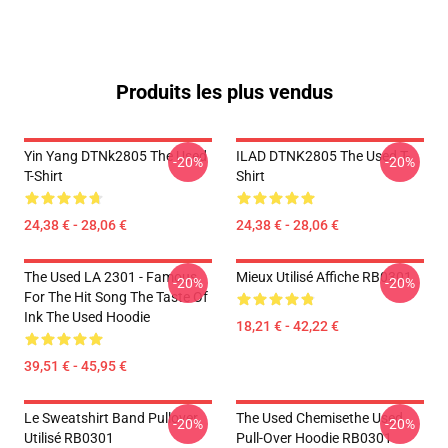
Produits les plus vendus
Yin Yang DTNk2805 The Used
ILAD DTNK2805 The Used T-
-20%
-20%
T-Shirt
Shirt
24,38 € - 28,06 €
24,38 € - 28,06 €
The Used LA 2301 - Famous
Mieux Utilisé Affiche RB0301
-20%
-20%
For The Hit Song The Taste Of
Ink The Used Hoodie
18,21 € - 42,22 €
39,51 € - 45,95 €
Le Sweatshirt Band Pullover
The Used Chemisethe Used
-20%
-20%
Utilisé RB0301
Pull-Over Hoodie RB0301