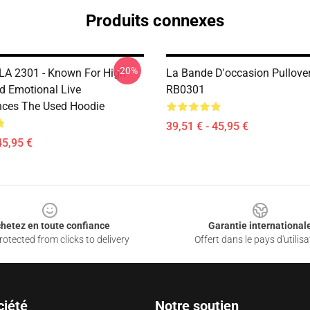
Produits connexes
-20%
LA 2301 - Known For High
La Bande D'occasion Pullove
d Emotional Live
RB0301
ces The Used Hoodie
39,51 € - 45,95 €
45,95 €
hetez en toute confiance
Garantie international
otected from clicks to delivery
Offert dans le pays d'utilisa
ciété
Notre soutien