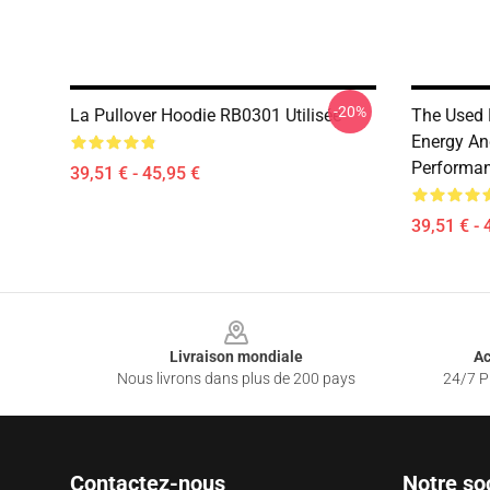
-20%
La Pullover Hoodie RB0301 Utilisée
The Used 
Energy An
Performan
39,51 € - 45,95 €
39,51 € - 
Footer
Livraison mondiale
Ac
Nous livrons dans plus de 200 pays
24/7 Pr
Contactez-nous
Notre so