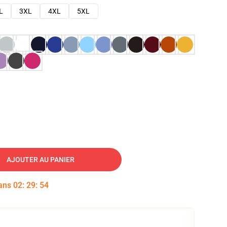
L
3XL
4XL
5XL
AJOUTER AU PANIER
dans
02
:
29
:
53