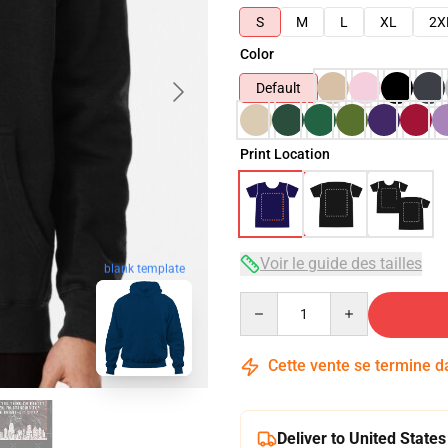
S
M
L
XL
2X
Color
Default
Print Location
Voir le guide des tailles
blank template
Quantity
Cette vente se termine 
Deliver to United States