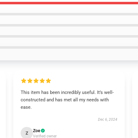
This item has been incredibly useful. It’s well-
constructed and has met all my needs with
ease.
Dec 6, 2024
Zoe
Z
Verified owner