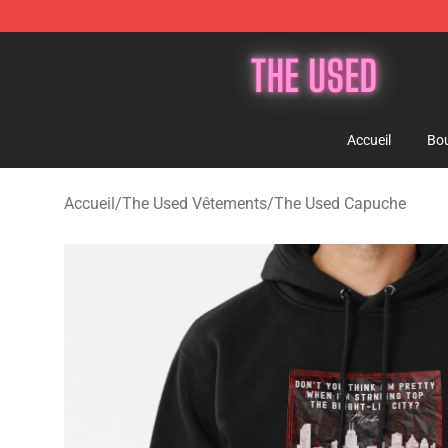
The Used Store - Official The Used Merchandise Shop
Accueil
Bou
Accueil
/
The Used Vêtements
/
The Used Capuche