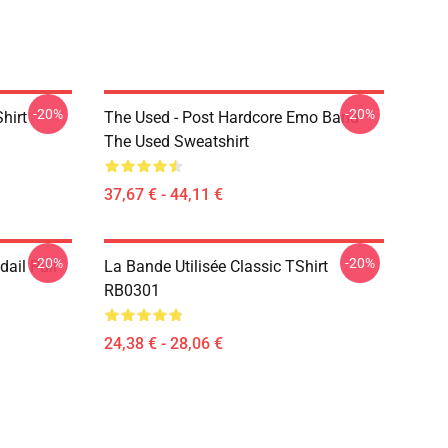
-20%
-20%
hirt
The Used - Post Hardcore Emo Band
The Used Sweatshirt
37,67 € - 44,11 €
-20%
-20%
dail Pull
La Bande Utilisée Classic TShirt
RB0301
24,38 € - 28,06 €