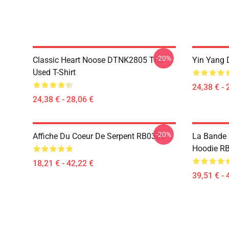
-20%
Classic Heart Noose DTNK2805 The
Yin Yang 
Used T-Shirt
24,38 € - 
24,38 € - 28,06 €
-20%
Affiche Du Coeur De Serpent RB0301
La Bande U
Hoodie R
18,21 € - 42,22 €
39,51 € - 