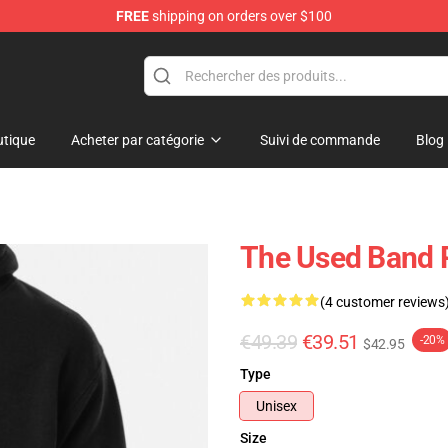
FREE
shipping on orders over $100
tique
Acheter par catégorie
Suivi de commande
Blog
The Used Band 
(4 customer reviews
€49.39
€39.51
-20%
$42.95
Type
Unisex
Size