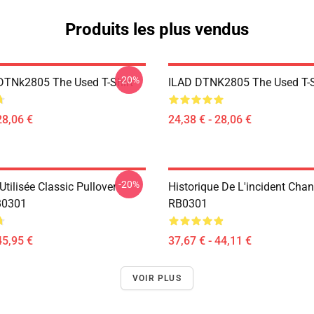
Produits les plus vendus
-20%
DTNk2805 The Used T-Shirt
ILAD DTNK2805 The Used T-S
28,06 €
24,38 € - 28,06 €
-20%
tilisée Classic Pullover
Historique De L'incident Chan
B0301
RB0301
45,95 €
37,67 € - 44,11 €
VOIR PLUS