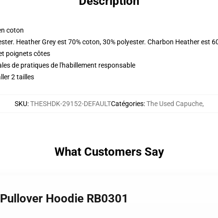
Description
en coton
ester. Heather Grey est 70% coton, 30% polyester. Charbon Heather est 6
et poignets côtes
les de pratiques de l'habillement responsable
er 2 tailles
SKU
:
THESHDK-29152-DEFAULT
Catégories
:
The Used Capuche
,
What Customers Say
 Pullover Hoodie RB0301