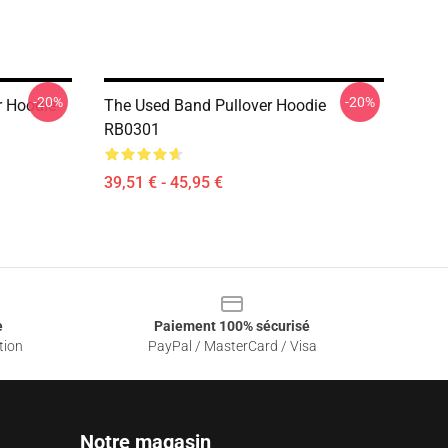
-20%
-20%
r Hoodie
The Used Band Pullover Hoodie
RB0301
39,51 € - 45,95 €
e
Paiement 100% sécurisé
tion
PayPal / MasterCard / Visa
Notre magasin