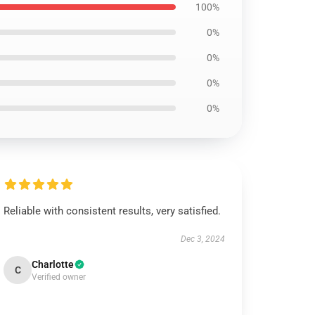
100%
0%
0%
0%
0%
Reliable with consistent results, very satisfied.
Dec 3, 2024
Charlotte
C
Verified owner