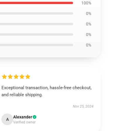
100%
0%
0%
0%
0%
Exceptional transaction, hassle-free checkout,
and reliable shipping.
Nov 25, 2024
Alexander
A
Verified owner