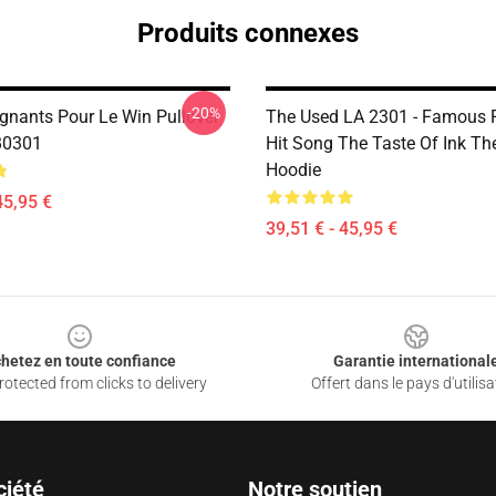
Produits connexes
-20%
gnants Pour Le Win Pullover
The Used LA 2301 - Famous 
B0301
Hit Song The Taste Of Ink Th
Hoodie
45,95 €
39,51 € - 45,95 €
hetez en toute confiance
Garantie international
otected from clicks to delivery
Offert dans le pays d'utilisa
ciété
Notre soutien