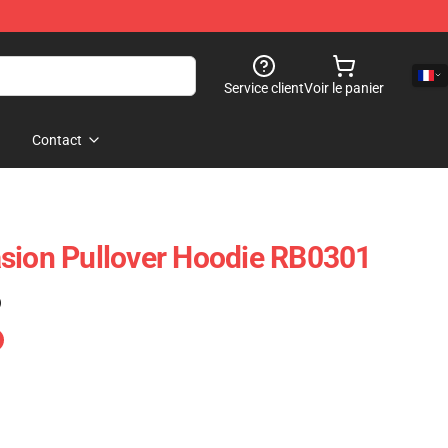
Service client
Voir le panier
Contact
sion Pullover Hoodie RB0301
)