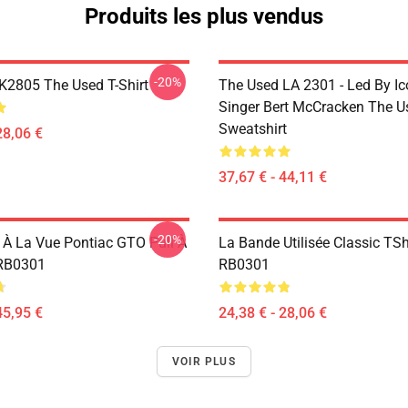
Produits les plus vendus
-20%
2805 The Used T-Shirt
The Used LA 2301 - Led By Ic
Singer Bert McCracken The U
Sweatshirt
28,06 €
37,67 € - 44,11 €
-20%
r À La Vue Pontiac GTO Pull À
La Bande Utilisée Classic TSh
RB0301
RB0301
45,95 €
24,38 € - 28,06 €
VOIR PLUS