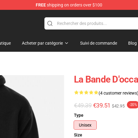
FREE
shipping on orders over $100
tique
Acheter par catégorie
Suivi de commande
Blog
La Bande D'occa
(4 customer reviews
€49.39
€39.51
-20%
$42.95
Type
Unisex
Size