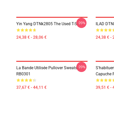
-20%
Yin Yang DTNk2805 The Used T-Shirt
ILAD DTNK
24,38 € - 28,06 €
24,38 € - 
-20%
La Bande Utilisée Pullover Sweatshirt
S'habitue
RB0301
Capuche 
37,67 € - 44,11 €
39,51 € - 