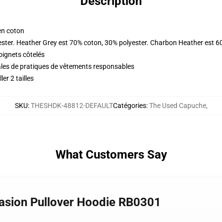
Description
en coton
ester. Heather Grey est 70% coton, 30% polyester. Charbon Heather est 6
oignets côtelés
ales de pratiques de vêtements responsables
er 2 tailles
SKU
:
THESHDK-48812-DEFAULT
Catégories
:
The Used Capuche
,
What Customers Say
casion Pullover Hoodie RB0301