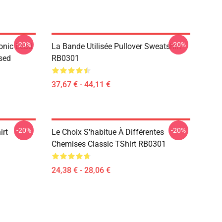
-20%
-20%
onic Lead
La Bande Utilisée Pullover Sweatshirt
sed
RB0301
37,67 € - 44,11 €
-20%
-20%
irt
Le Choix S'habitue À Différentes
Chemises Classic TShirt RB0301
24,38 € - 28,06 €