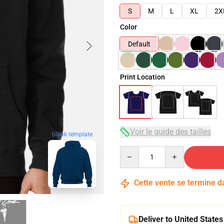
S
M
L
XL
2X
Color
Default
Print Location
Voir le guide des tailles
blank template
Quantity
Cette vente se termine 
Deliver to United States