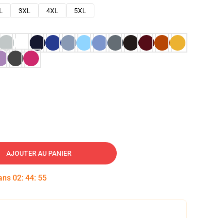
L
3XL
4XL
5XL
AJOUTER AU PANIER
dans
02
:
44
:
54