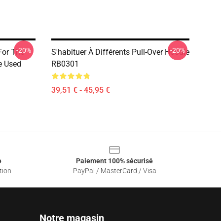
-20%
-20%
For The
S'habituer À Différents Pull-Over Hoodie
e Used
RB0301
39,51 € - 45,95 €
e
Paiement 100% sécurisé
tion
PayPal / MasterCard / Visa
Notre magasin