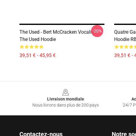
-20%
The Used - Bert McCracken Vocalist
Quatre Ga
The Used Hoodie
Hoodie R
39,51 € - 45,95 €
39,51 € - 
Footer
Livraison mondiale
Ac
Nous livrons dans plus de 200 pays
24/7 Pr
Contactez-nous
Notre so