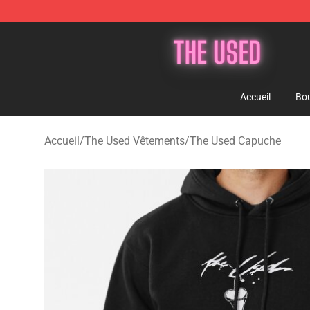
The Used Store - Official The Used Merchandise Shop
Accueil
Bou
Accueil
/
The Used Vêtements
/
The Used Capuche