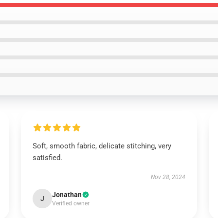
Soft, smooth fabric, delicate stitching, very
satisfied.
Nov 28, 2024
Jonathan
J
Verified owner