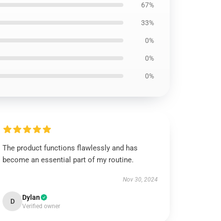
67%
33%
0%
0%
0%
The product functions flawlessly and has
become an essential part of my routine.
Nov 30, 2024
Dylan
D
Verified owner