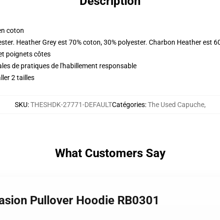
Description
en coton
ester. Heather Grey est 70% coton, 30% polyester. Charbon Heather est 6
et poignets côtes
les de pratiques de l'habillement responsable
er 2 tailles
SKU
:
THESHDK-27771-DEFAULT
Catégories
:
The Used Capuche
,
What Customers Say
casion Pullover Hoodie RB0301