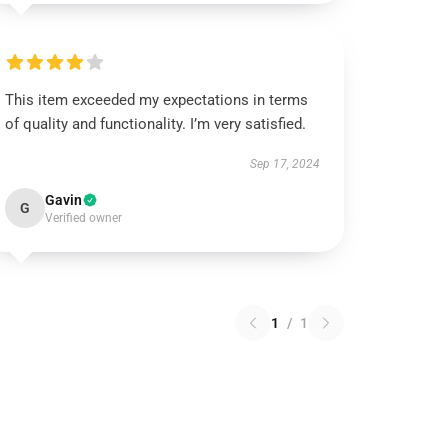
This item exceeded my expectations in terms
of quality and functionality. I’m very satisfied.
Sep 17, 2024
Gavin
G
Verified owner
1
/
1