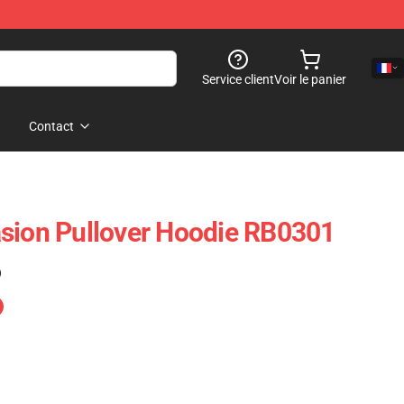
Service client
Voir le panier
Contact
sion Pullover Hoodie RB0301
)