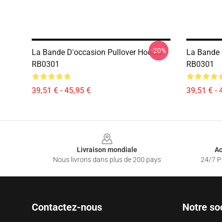
-20%
La Bande D'occasion Pullover Hoodie
La Bande U
RB0301
RB0301
39,51 € - 45,95 €
39,51 € - 
Footer
Livraison mondiale
Ac
Nous livrons dans plus de 200 pays
24/7 Pr
Contactez-nous
Notre so