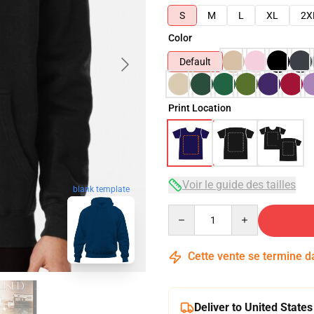
S
M
L
XL
2X
Color
Default
Print Location
Voir le guide des tailles
blank template
Quantity
Cette vente se termine 
Deliver to United States