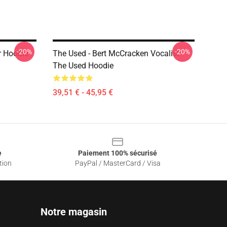
-20%
-20%
r Hoodie
The Used - Bert McCracken Vocalist
The Used Hoodie
39,51 € - 45,95 €
e
Paiement 100% sécurisé
tion
PayPal / MasterCard / Visa
Notre magasin