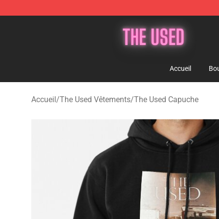
The Used Store - Official The Used Merchandise Shop
Accueil
Bou
Accueil
/
The Used Vêtements
/
The Used Capuche