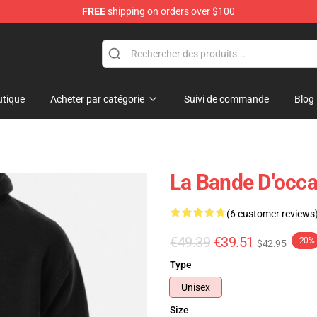
FREE
shipping on orders over $100
tique
Acheter par catégorie
Suivi de commande
Blog
La Bande D'occa
(6 customer reviews
€49.39
€39.51
-20%
$42.95
Type
Unisex
Size