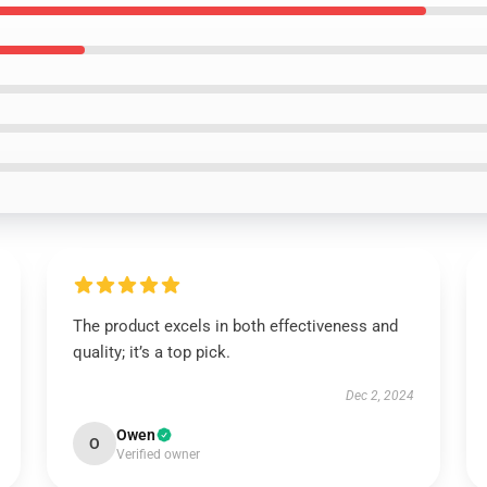
The product excels in both effectiveness and
quality; it’s a top pick.
Dec 2, 2024
Owen
O
Verified owner