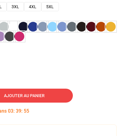
L
3XL
4XL
5XL
AJOUTER AU PANIER
dans
03
:
39
:
54