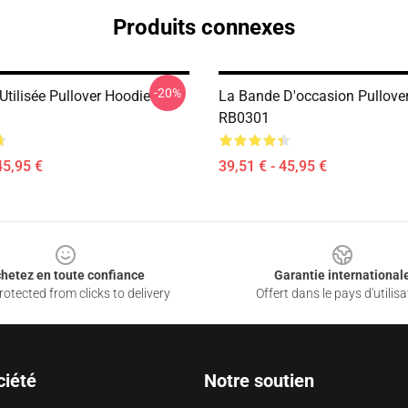
Produits connexes
-20%
tilisée Pullover Hoodie
La Bande D'occasion Pullove
RB0301
45,95 €
39,51 € - 45,95 €
hetez en toute confiance
Garantie international
otected from clicks to delivery
Offert dans le pays d'utilisa
ciété
Notre soutien