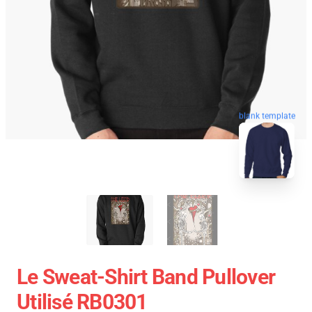
blank template
Le Sweat-Shirt Band Pullover
Utilisé RB0301