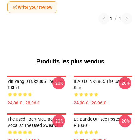
Write your review
1
/
1
Produits les plus vendus
Yin Yang DTNk2805 The Used
ILAD DTNK2805 The Used T-
-20%
-20%
T-Shirt
Shirt
24,38 € - 28,06 €
24,38 € - 28,06 €
The Used - Bert McCracken
La Bande Utilisée Poster
-20%
-20%
Vocalist The Used Sweatshirt
RB0301