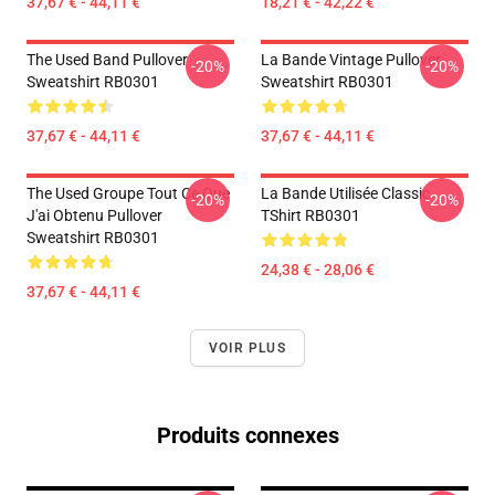
37,67 € - 44,11 €
18,21 € - 42,22 €
The Used Band Pullover
La Bande Vintage Pullover
-20%
-20%
Sweatshirt RB0301
Sweatshirt RB0301
37,67 € - 44,11 €
37,67 € - 44,11 €
The Used Groupe Tout Ce Que
La Bande Utilisée Classic
-20%
-20%
J'ai Obtenu Pullover
TShirt RB0301
Sweatshirt RB0301
24,38 € - 28,06 €
37,67 € - 44,11 €
VOIR PLUS
Produits connexes