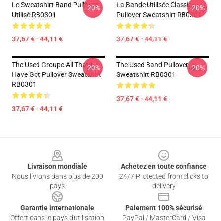
Le Sweatshirt Band Pullover
La Bande Utilisée Classic
-20%
-20%
Utilisé RB0301
Pullover Sweatshirt RB0301
37,67 € - 44,11 €
37,67 € - 44,11 €
The Used Groupe All That I
The Used Band Pullover
-20%
-20%
Have Got Pullover Sweatshirt
Sweatshirt RB0301
RB0301
37,67 € - 44,11 €
37,67 € - 44,11 €
Footer
Livraison mondiale
Achetez en toute confiance
Nous livrons dans plus de 200
24/7 Protected from clicks to
pays
delivery
Garantie internationale
Paiement 100% sécurisé
Offert dans le pays d'utilisation
PayPal / MasterCard / Visa