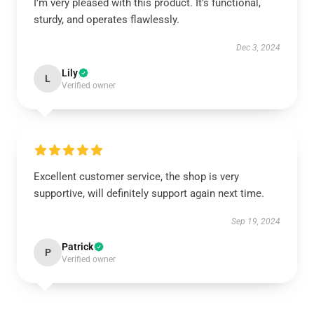
I’m very pleased with this product. It’s functional,
sturdy, and operates flawlessly.
Dec 3, 2024
Lily
L
Verified owner
Excellent customer service, the shop is very
supportive, will definitely support again next time.
Sep 19, 2024
Patrick
P
Verified owner