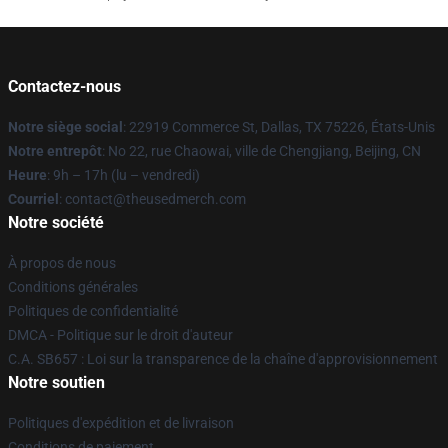
Contactez-nous
Notre siège social
: 22919 Commerce St, Dallas, TX 75226, États-Unis
Notre entrepôt
: No 22, rue Chaowai, ville de Chengjiang, Beijing, CN
Heure
: 9h – 17h (lu – vendredi)
Courriel
: contact@theusedmerch.com
Notre société
À propos de nous
Conditions générales
Politiques de confidentialité
DMCA - Politique sur le droit d'auteur
C.A. SB657 : Loi sur la transparence de la chaîne d'approvisionnement
Notre soutien
Politiques d'expédition et de livraison
Conditions de paiement