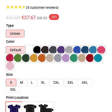
(5 customer reviews)
€47.09
€37.67
-20%
$40.95
Type
Unisex
Color
Default
Size
S
M
L
XL
2XL
3XL
4XL
5XL
Print Location