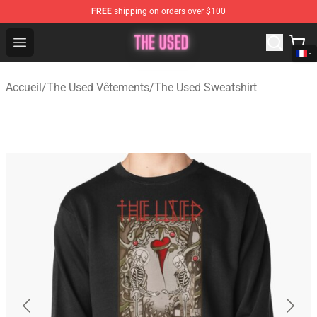
FREE
shipping on orders over $100
The Used Store - Official The Used Merchandise Shop
Open menu
Accueil
/
The Used Vêtements
/
The Used Sweatshirt