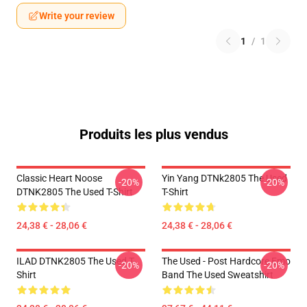
Write your review
1
/
1
Produits les plus vendus
Classic Heart Noose
Yin Yang DTNk2805 The Used
-20%
-20%
DTNK2805 The Used T-Shirt
T-Shirt
24,38 € - 28,06 €
24,38 € - 28,06 €
ILAD DTNK2805 The Used T-
The Used - Post Hardcore Emo
-20%
-20%
Shirt
Band The Used Sweatshirt