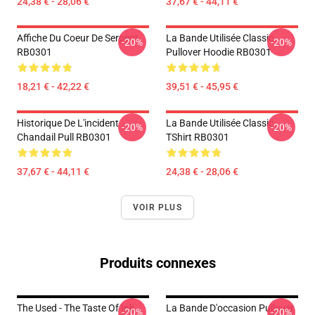
24,38 € - 28,06 €
37,67 € - 44,11 €
Affiche Du Coeur De Serpent
La Bande Utilisée Classic
-20%
-20%
RB0301
Pullover Hoodie RB0301
18,21 € - 42,22 €
39,51 € - 45,95 €
Historique De L'incident
La Bande Utilisée Classic
-20%
-20%
Chandail Pull RB0301
TShirt RB0301
37,67 € - 44,11 €
24,38 € - 28,06 €
VOIR PLUS
Produits connexes
The Used - The Taste Of Ink
La Bande D'occasion Pullover
-20%
-20%