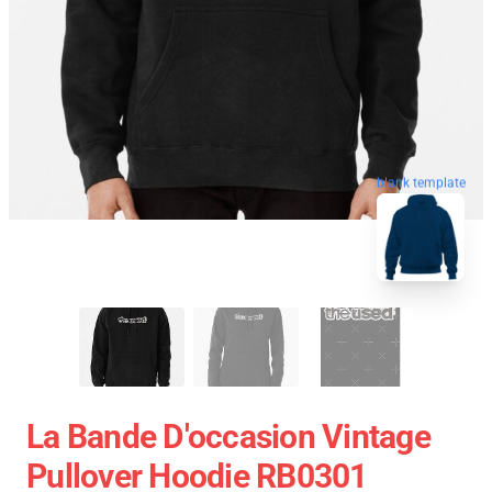
blank template
La Bande D'occasion Vintage
Pullover Hoodie RB0301