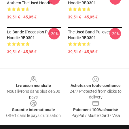
Anthem The Used Hoodie
Hoodie RB0301
39,51 € - 45,95 €
39,51 € - 45,95 €
La Bande D'occasion Pullover
The Used Band Pullover
-20%
-20%
Hoodie RB0301
Hoodie RB0301
39,51 € - 45,95 €
39,51 € - 45,95 €
Footer
Livraison mondiale
Achetez en toute confiance
Nous livrons dans plus de 200
24/7 Protected from clicks to
pays
delivery
Garantie internationale
Paiement 100% sécurisé
Offert dans le pays d'utilisation
PayPal / MasterCard / Visa