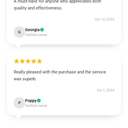
A must-have for anyone who appreciates both
quality and effectiveness.
Oct 13, 2024
Georgia
G
Verified owner
Really pleased with the purchase and the service
was superb.
Oct 1, 2024
Poppy
P
Verified owner