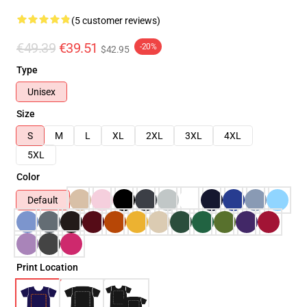
(5 customer reviews)
€49.39
€39.51
-20%
$42.95
Type
Unisex
Size
S
M
L
XL
2XL
3XL
4XL
5XL
Color
Default
Print Location