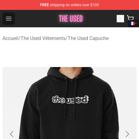
FREE
shipping on orders over $100
The Used Store - Official The Used Merchandise Shop
Open menu
Accueil
/
The Used Vêtements
/
The Used Capuche