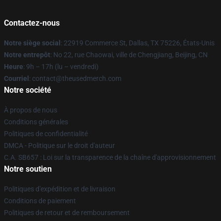
Contactez-nous
Notre siège social
: 22919 Commerce St, Dallas, TX 75226, États-Unis
Notre entrepôt
: No 22, rue Chaowai, ville de Chengjiang, Beijing, CN
Heure
: 9h – 17h (lu – vendredi)
Courriel
: contact@theusedmerch.com
Notre société
À propos de nous
Conditions générales
Politiques de confidentialité
DMCA - Politique sur le droit d'auteur
C.A. SB657 : Loi sur la transparence de la chaîne d'approvisionnement
Notre soutien
Politiques d'expédition et de livraison
Conditions de paiement
Politiques de retour et de remboursement