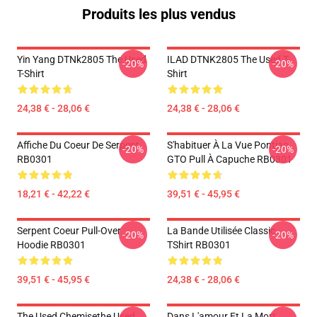
Produits les plus vendus
Yin Yang DTNk2805 The Used
ILAD DTNK2805 The Used T-
-20%
-20%
T-Shirt
Shirt
24,38 € - 28,06 €
24,38 € - 28,06 €
Affiche Du Coeur De Serpent
S'habituer À La Vue Pontiac
-20%
-20%
RB0301
GTO Pull À Capuche RB0301
18,21 € - 42,22 €
39,51 € - 45,95 €
Serpent Coeur Pull-Over
La Bande Utilisée Classic
-20%
-20%
Hoodie RB0301
TShirt RB0301
39,51 € - 45,95 €
24,38 € - 28,06 €
The Used Chemisethe Used
Dans L'amour Et La Mort