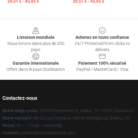
39,51 € - 45,95 €
39,51 € - 45,95 €
Footer
Livraison mondiale
Achetez en toute confiance
Nous livrons dans plus de 200
24/7 Protected from clicks to
pays
delivery
Garantie internationale
Paiement 100% sécurisé
Offert dans le pays d'utilisation
PayPal / MasterCard / Visa
Contactez-nous
Notre siège social
: 22919 Commerce St, Dallas, TX 75226, États-Unis
Notre entrepôt
: No 22, rue Chaowai, ville de Chengjiang, Beijing, CN
Heure
: 9h – 17h (lu – vendredi)
Courriel
: contact@theusedmerch.com