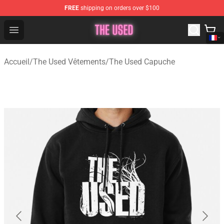
FREE
shipping on orders over $100
The Used Store - Official The Used Merchandise Shop
Open menu
Accueil
/
The Used Vêtements
/
The Used Capuche