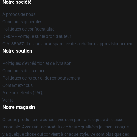
Notre société
À propos de nous
Conditions générales
Politiques de confidentialité
DMCA - Politique sur le droit d'auteur
C.A. SB657 : Loi sur la transparence de la chaîne d'approvisionnement
Notre soutien
Politiques d'expédition et de livraison
Conditions de paiement
Politiques de retour et de remboursement
Contactez-nous
Aide aux clients (FAQ)
Vente
Notre magasin
Chaque produit a été conçu avec soin par notre équipe de classe
mondiale. Avec tant de produits de haute qualité et joliment conçus, il
y a quelque chose qui convient à chaque style. Ce sont plus que des