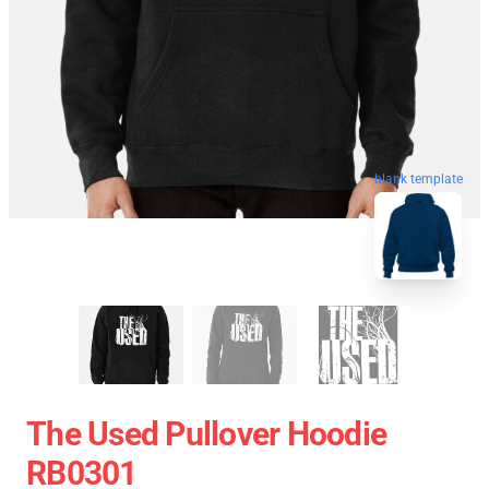
blank template
The Used Pullover Hoodie
RB0301