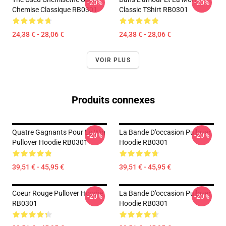
-20%
-20%
Chemise Classique RB0301
Classic TShirt RB0301
24,38 € - 28,06 €
24,38 € - 28,06 €
VOIR PLUS
Produits connexes
Quatre Gagnants Pour Le Win
La Bande D'occasion Pullover
-20%
-20%
Pullover Hoodie RB0301
Hoodie RB0301
39,51 € - 45,95 €
39,51 € - 45,95 €
Coeur Rouge Pullover Hoodie
La Bande D'occasion Pullover
-20%
-20%
RB0301
Hoodie RB0301