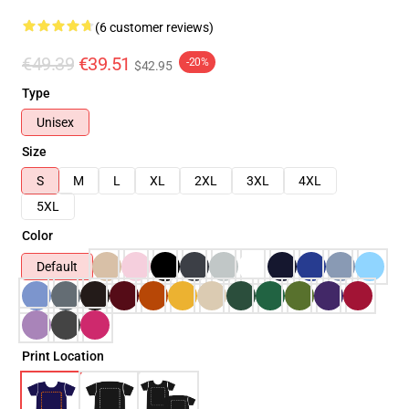
(6 customer reviews)
€49.39
€39.51
-20%
$42.95
Type
Unisex
Size
S
M
L
XL
2XL
3XL
4XL
5XL
Color
Default
Print Location