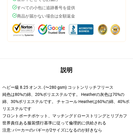
すべての小包に追跡番号を提供
商品が届かない場合は全額返金
説明
ヘビー級 8.25 オンス. (〜280 gsm) コットンリッチフリース
純色は80%の綿、20%ポリエステルです。 Heatherの灰色は70%の
綿、30%ポリエステルです。 チャコール Heatherは60%の綿、40%ポ
リエステルです
フロントポーチポケット、マッチングドローストリングとリブカフ
世界責任ある服装慣行基準に従って倫理的に供給される
注意: パーカーのバギーが2サイズになるのが好きなら