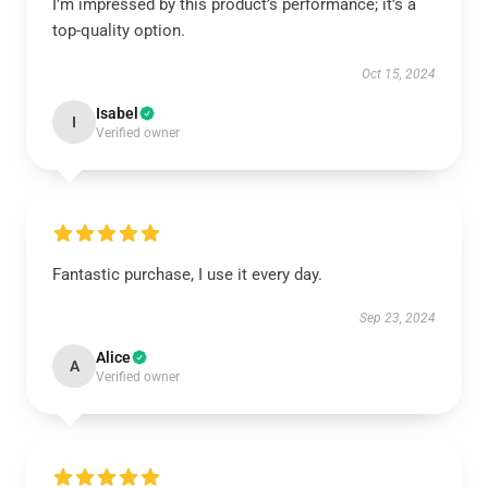
I’m impressed by this product’s performance; it’s a
top-quality option.
Oct 15, 2024
Isabel
I
Verified owner
Fantastic purchase, I use it every day.
Sep 23, 2024
Alice
A
Verified owner