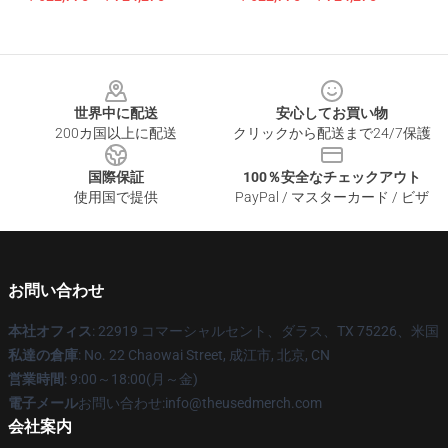
Footer
世界中に配送
安心してお買い物
200カ国以上に配送
クリックから配送まで24/7保護
国際保証
100％安全なチェックアウト
使用国で提供
PayPal / マスターカード / ビザ
お問い合わせ
本社オフィス
: 22919 コマーシャルセント、ダラス、TX 75226、米国
私達の倉庫
: No. 22 Chaowai Street, 成江市, 北京, CN
営業時間
: 9:00～18:00(月～金)
電子メール
お問い合わせ:info@theusedmerch.com
会社案内