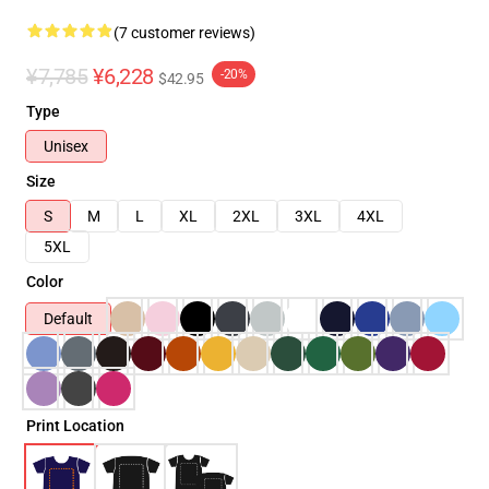
(7 customer reviews)
¥7,785
¥6,228
-20%
$42.95
Type
Unisex
Size
S
M
L
XL
2XL
3XL
4XL
5XL
Color
Default
Print Location