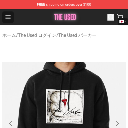
FREE
shipping on orders over $100
The Used Store - Official The Used Merchandise Shop
Open menu
ホーム
/
The Used ログイン
/
The Used パーカー