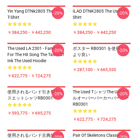
Yin Yang DTNk2805 The Used
ILAD DTNK2805 The Used T-
-20%
-20%
T-Shirt
Shirt
￥384,250 - ￥442,250
￥384,250 - ￥442,250
The Used LA 2301 - Famous
ポスター RB0301 を使用する
-20%
-20%
For The Hit Song The Taste Of
より良い
Ink The Used Hoodie
￥287,100 - ￥665,550
￥622,775 - ￥724,275
使用されるバンド引き裂きの
The Used Tシャツthe Used プ
-20%
-20%
スエットシャツRB0301
ルオーバーパーカーパーカー
RB0301
￥593,775 - ￥695,275
￥622,775 - ￥724,275
使用されるバンド古典的なT
Pair Of Skeletons Classic
-20%
-20%