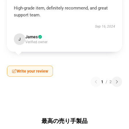
High-grade item, definitely recommend, and great
support team.
Sep 16, 2024
James
J
Verified owner
Write your review
1
/
2
最高の売り手製品