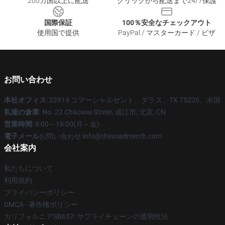
200カ国以上に配送
クリックから配送まで24/7保護
国際保証
100％安全なチェックアウト
使用国で提供
PayPal / マスターカード / ビザ
お問い合わせ
本社オフィス
: 22919 コマーシャルセント、ダラス、TX 75226、米国
私達の倉庫
: No. 22 Chaowai Street, 成江市, 北京, CN
営業時間
: 9:00～18:00(月～金)
電子メール
お問い合わせ:info@theusedmerch.com
会社案内
私たちについて
利用規約
プライバシーポリシー
DMCA - 著作権ポリシー
カリフォルニアSB657: サプライチェーンの透明性法