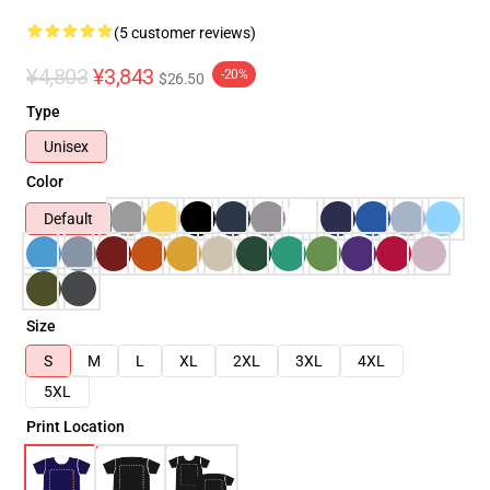
(5 customer reviews)
¥4,803
¥3,843
-20%
$26.50
Type
Unisex
Color
Default
Size
S
M
L
XL
2XL
3XL
4XL
5XL
Print Location