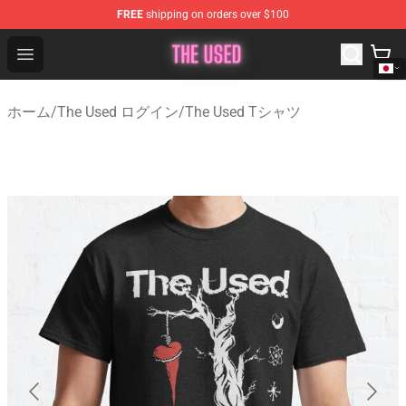
FREE
shipping on orders over $100
The Used Store - Official The Used Merchandise Shop
Open menu
ホーム
/
The Used ログイン
/
The Used Tシャツ