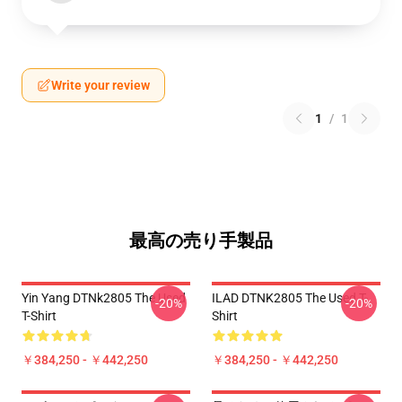
Write your review
1
/
1
最高の売り手製品
Yin Yang DTNk2805 The Used
ILAD DTNK2805 The Used T-
-20%
-20%
T-Shirt
Shirt
￥384,250 - ￥442,250
￥384,250 - ￥442,250