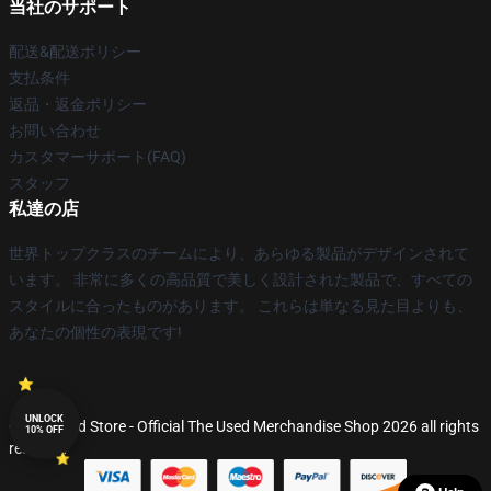
当社のサポート
配送&配送ポリシー
支払条件
返品・返金ポリシー
お問い合わせ
カスタマーサポート(FAQ)
スタッフ
私達の店
世界トップクラスのチームにより、あらゆる製品がデザインされて
います。 非常に多くの高品質で美しく設計された製品で、すべての
スタイルに合ったものがあります。 これらは単なる見た目よりも、
あなたの個性の表現です!
UNLOCK
© The Used Store - Official The Used Merchandise Shop 2026 all rights
10% OFF
reserved