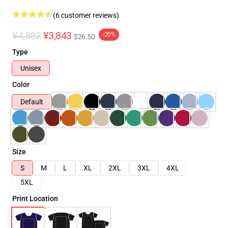
(6 customer reviews)
¥4,803
¥3,843
-20%
$26.50
Type
Unisex
Color
Default
Size
S
M
L
XL
2XL
3XL
4XL
5XL
Print Location