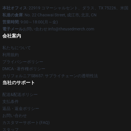
本社オフィス
: 22919 コマーシャルセント、ダラス、TX 75226、米国
私達の倉庫
: No. 22 Chaowai Street, 成江市, 北京, CN
営業時間
: 9:00～18:00(月～金)
電子メール
お問い合わせ:info@theusedmerch.com
会社案内
私たちについて
利用規約
プライバシーポリシー
DMCA - 著作権ポリシー
カリフォルニアSB657: サプライチェーンの透明性法
当社のサポート
配送&配送ポリシー
支払条件
返品・返金ポリシー
お問い合わせ
カスタマーサポート(FAQ)
スタッフ