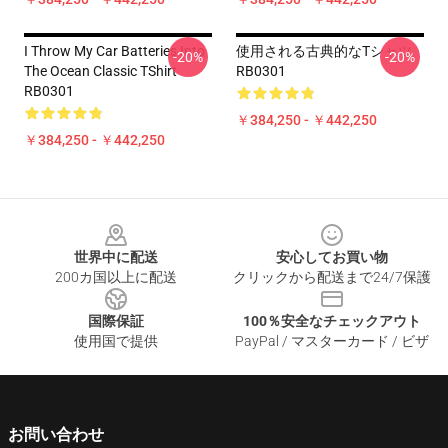
I Throw My Car Batteries Into
使用される古典的なTシャツ
-20%
-20%
The Ocean Classic TShirt
RB0301
RB0301
￥384,250 - ￥442,250
￥384,250 - ￥442,250
Footer
世界中に配送
安心してお買い物
200カ国以上に配送
クリックから配送まで24/7保護
国際保証
100％安全なチェックアウト
使用国で提供
PayPal / マスターカード / ビザ
お問い合わせ