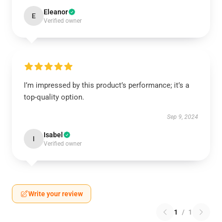
Eleanor
E
Verified owner
I’m impressed by this product’s performance; it’s a
top-quality option.
Sep 9, 2024
Isabel
I
Verified owner
Write your review
1
/
1