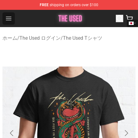
FREE
shipping on orders over $100
The Used Store - Official The Used Merchandise Shop
Open menu
ホーム
/
The Used ログイン
/
The Used Tシャツ