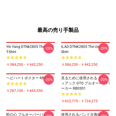
最高の売り手製品
Yin Yang DTNk2805 The Used
ILAD DTNK2805 The Used T-
-20%
-20%
T-Shirt
Shirt
￥384,250 - ￥442,250
￥384,250 - ￥442,250
ヘビハートポスター RB0301
見るために使用される ポンテ
-20%
-20%
ィアック GTO プルオーバーパ
ーカー RB0301
￥287,100 - ￥665,550
￥622,775 - ￥724,275
蛇の心 プルオーバーパーカー
使用されるバンド古典的なT