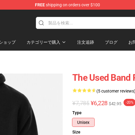
FREE
shipping on orders over $100
ショップ
カテゴリーで購入
注文追跡
ブログ
お
The Used Band 
(5 customer reviews
¥7,785
¥6,228
-20%
$42.95
Type
Unisex
Size