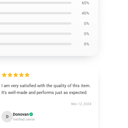
60%
40%
0%
0%
0%
I am very satisfied with the quality of this item.
It’s well-made and performs just as expected.
Nov 12, 2024
Donovan
D
Verified owner