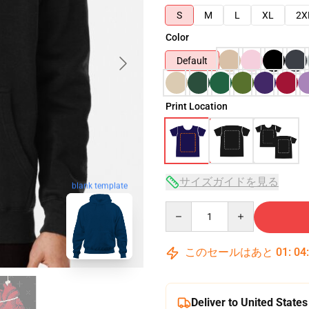
S
M
L
XL
2X
Color
Default
Print Location
サイズガイドを見る
blank template
Quantity
このセールはあと
01
:
04
Deliver to United States