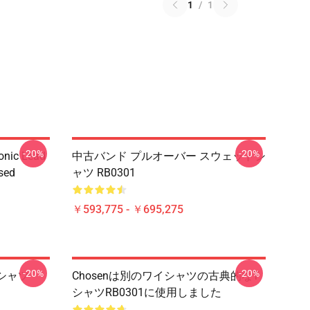
1
/
1
-20%
-20%
onic Lead
中古バンド プルオーバー スウェットシ
sed
ャツ RB0301
￥593,775 - ￥695,275
-20%
-20%
シャツ
Chosenは別のワイシャツの古典的なT
シャツRB0301に使用しました