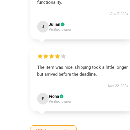
functionality.
Dec 7, 2024
Julian
J
Verified owner
The item was nice, shipping took a little longer
but arrived before the deadline.
Nov 22, 2024
Fiona
F
Verified owner