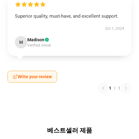
Superior quality, must-have, and excellent support.
Oct 1, 2024
Madison
M
Verified owner
Write your review
1
/
1
베스트셀러 제품