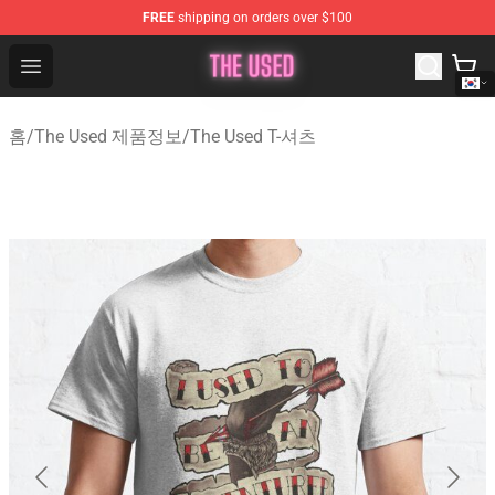
FREE
shipping on orders over $100
The Used Store - Official The Used Merchandise Shop
Open menu
홈
/
The Used 제품정보
/
The Used T-셔츠