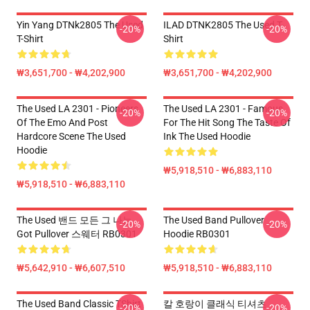
Yin Yang DTNk2805 The Used
ILAD DTNK2805 The Used T-
-20%
-20%
T-Shirt
Shirt
₩3,651,700 - ₩4,202,900
₩3,651,700 - ₩4,202,900
The Used LA 2301 - Pioneers
The Used LA 2301 - Famous
-20%
-20%
Of The Emo And Post
For The Hit Song The Taste Of
Hardcore Scene The Used
Ink The Used Hoodie
Hoodie
₩5,918,510 - ₩6,883,110
₩5,918,510 - ₩6,883,110
The Used 밴드 모든 그 나는
The Used Band Pullover
-20%
-20%
Got Pullover 스웨터 RB0301
Hoodie RB0301
₩5,642,910 - ₩6,607,510
₩5,918,510 - ₩6,883,110
The Used Band Classic TShirt
칼 호랑이 클래식 티셔츠
-20%
-20%