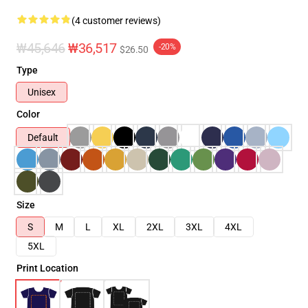
(4 customer reviews)
₩45,646
₩36,517
-20%
$26.50
Type
Unisex
Color
Default
Size
S
M
L
XL
2XL
3XL
4XL
5XL
Print Location