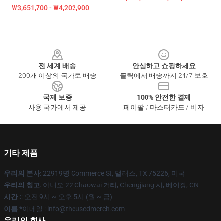
₩3,651,700 - ₩4,202,900
Footer
전 세계 배송
안심하고 쇼핑하세요
200개 이상의 국가로 배송
클릭에서 배송까지 24/7 보호
국제 보증
100% 안전한 결제
사용 국가에서 제공
페이팔 / 마스터카드 / 비자
기타 제품
우리의 본사
: 22919명 Commerce St, 댈러스, TX 75226, 미국
우리의 창고
: 아니오 22 Chaowai 거리, Chengjiang 시, 베이징, CN
시간 :
: 오전 9시 ~ 오후 5시 (월 ~ 금)
이름 *
이메일 : info@theusedmerch.com
우리의 회사