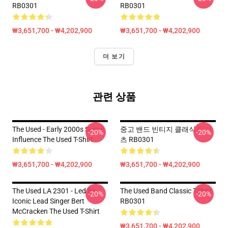
RB0301
RB0301
₩3,651,700 - ₩4,202,900
₩3,651,700 - ₩4,202,900
더 보기
관련 상품
The Used - Early 2000s Scene
중고 밴드 빈티지 클래식 티셔
-20%
-20%
Influence The Used T-Shirt
츠 RB0301
₩3,651,700 - ₩4,202,900
₩3,651,700 - ₩4,202,900
The Used LA 2301 - Led By
The Used Band Classic TShirt
-20%
-20%
Iconic Lead Singer Bert
RB0301
McCracken The Used T-Shirt
₩3,651,700 - ₩4,202,900