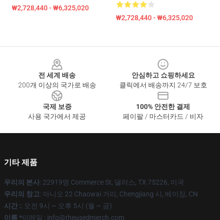
₩2,728,440 - ₩6,325,020
₩2,728,440 - ₩6,325,020
Footer
전 세계 배송
안심하고 쇼핑하세요
200개 이상의 국가로 배송
클릭에서 배송까지 24/7 보호
국제 보증
100% 안전한 결제
사용 국가에서 제공
페이팔 / 마스터카드 / 비자
기타 제품
우리의 본사
: 22919명 Commerce St, 댈러스, TX 75226, 미국
우리의 창고
: 아니오 22 Chaowai 거리, Chengjiang 시, 베이징, CN
시간 :
: 오전 9시 ~ 오후 5시 (월 ~ 금)
이름 *
이메일 : info@theusedmerch.com