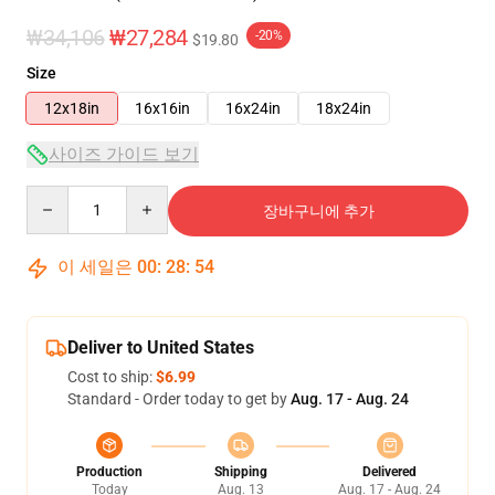
₩34,106
₩27,284
-20%
$19.80
Size
12x18in
16x16in
16x24in
18x24in
사이즈 가이드 보기
Quantity
장바구니에 추가
이 세일은
00
:
28
:
54
Deliver to United States
Cost to ship:
$6.99
Standard - Order today to get by
Aug. 17 - Aug. 24
Production
Shipping
Delivered
Today
Aug. 13
Aug. 17 - Aug. 24