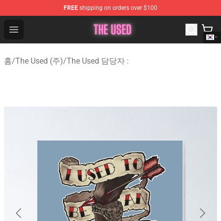
FREE
shipping on orders over $100
The Used Store - Official The Used Merchandise Shop
Open menu
홈
/
The Used (주)
/
The Used 담당자 :