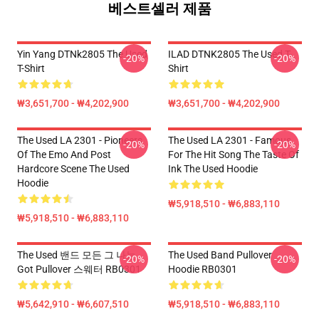
베스트셀러 제품
Yin Yang DTNk2805 The Used
ILAD DTNK2805 The Used T-
-20%
-20%
T-Shirt
Shirt
₩3,651,700 - ₩4,202,900
₩3,651,700 - ₩4,202,900
The Used LA 2301 - Pioneers
The Used LA 2301 - Famous
-20%
-20%
Of The Emo And Post
For The Hit Song The Taste Of
Hardcore Scene The Used
Ink The Used Hoodie
Hoodie
₩5,918,510 - ₩6,883,110
₩5,918,510 - ₩6,883,110
The Used 밴드 모든 그 나는
The Used Band Pullover
-20%
-20%
Got Pullover 스웨터 RB0301
Hoodie RB0301
₩5,642,910 - ₩6,607,510
₩5,918,510 - ₩6,883,110