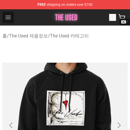
FREE
shipping on orders over $100
The Used Store - Official The Used Merchandise Shop
Open menu
홈
/
The Used 제품정보
/
The Used 카테고리