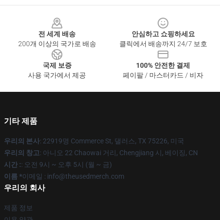
Footer
전 세계 배송
안심하고 쇼핑하세요
200개 이상의 국가로 배송
클릭에서 배송까지 24/7 보호
국제 보증
100% 안전한 결제
사용 국가에서 제공
페이팔 / 마스터카드 / 비자
기타 제품
우리의 본사
: 22919명 Commerce St, 댈러스, TX 75226, 미국
우리의 창고
: 아니오 22 Chaowai 거리, Chengjiang 시, 베이징, CN
시간 :
: 오전 9시 ~ 오후 5시 (월 ~ 금)
이름 *
이메일 : info@theusedmerch.com
우리의 회사
제품 정보
이용 약관