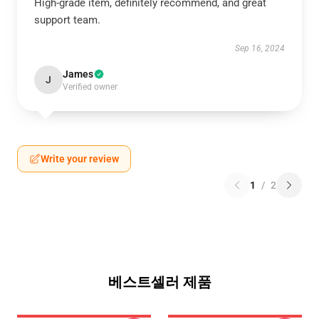
High-grade item, definitely recommend, and great
support team.
Sep 16, 2024
James
J
Verified owner
Write your review
1
/
2
베스트셀러 제품