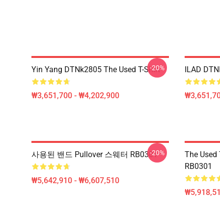
-20%
Yin Yang DTNk2805 The Used T-Shirt
ILAD DTNK
₩3,651,700 - ₩4,202,900
₩3,651,70
-20%
사용된 밴드 Pullover 스웨터 RB0301
The Use
RB0301
₩5,642,910 - ₩6,607,510
₩5,918,51