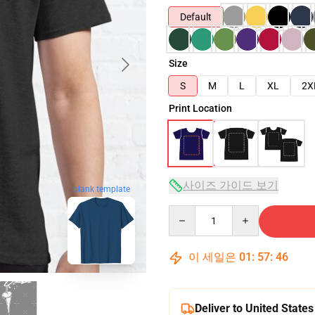
Default
Size
S
M
L
XL
2X
Print Location
사이즈 가이드 보기
blank template
Quantity
이 세일은
01
:
57
:
45
Deliver to United States