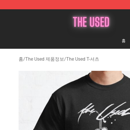
The Used Store - Official The Used Merchandise Shop
홈
홈
/
The Used 제품정보
/
The Used T-셔츠