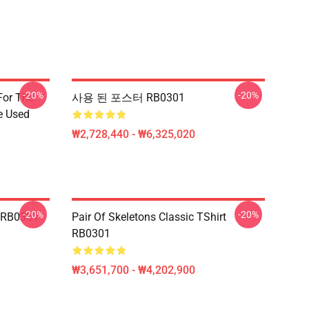
-20%
-20%
For The
사용 된 포스터 RB0301
e Used
₩2,728,440 - ₩6,325,020
-20%
-20%
B0301
Pair Of Skeletons Classic TShirt
RB0301
₩3,651,700 - ₩4,202,900