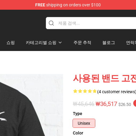
FREE
shipping on orders over $100
쇼핑
카테고리별 쇼핑
주문 추적
블로그
연락
사용된 밴드 고전
(4 customer reviews
₩45,646
₩36,517
$26.50
Type
Unisex
Color