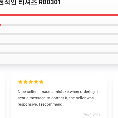
 고전적인 티셔츠 RB0301
Nice seller. I made a mistake when ordering. I
sent a message to correct it, the seller was
responsive. I recommend
Dec 3, 2024