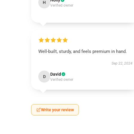
Holly
H
Verified owner
Well-built, sturdy, and feels premium in hand.
Sep 22, 2024
David
D
Verified owner
Write your review