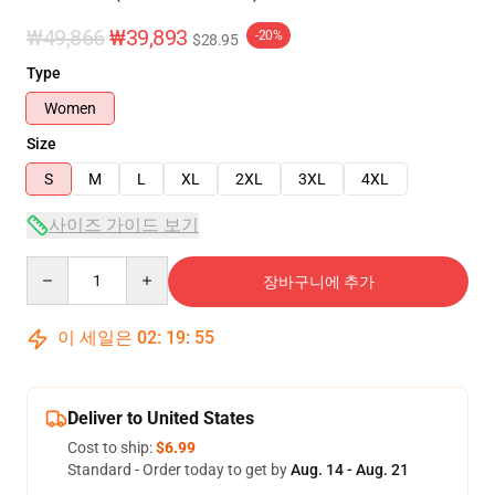
₩49,866
₩39,893
-20%
$28.95
Type
Women
Size
S
M
L
XL
2XL
3XL
4XL
사이즈 가이드 보기
Quantity
장바구니에 추가
이 세일은
02
:
19
:
54
Deliver to United States
Cost to ship:
$6.99
Standard - Order today to get by
Aug. 14 - Aug. 21