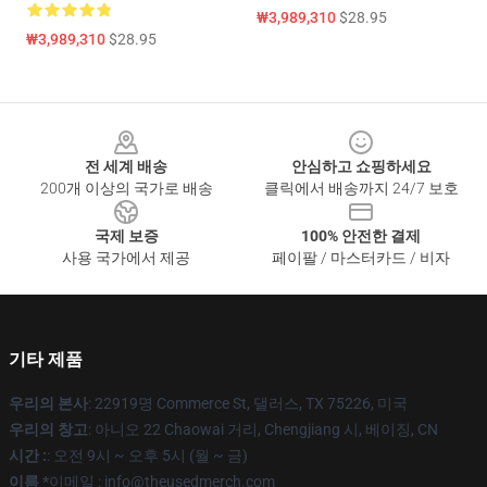
₩3,989,310
$28.95
₩3,989,310
$28.95
Footer
전 세계 배송
안심하고 쇼핑하세요
200개 이상의 국가로 배송
클릭에서 배송까지 24/7 보호
국제 보증
100% 안전한 결제
사용 국가에서 제공
페이팔 / 마스터카드 / 비자
기타 제품
우리의 본사
: 22919명 Commerce St, 댈러스, TX 75226, 미국
우리의 창고
: 아니오 22 Chaowai 거리, Chengjiang 시, 베이징, CN
시간 :
: 오전 9시 ~ 오후 5시 (월 ~ 금)
이름 *
이메일 : info@theusedmerch.com