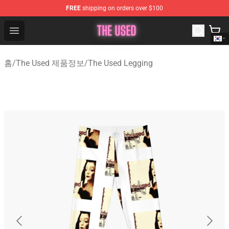
FREE
shipping on orders over $100
The Used Store - Official The Used Merchandise Shop
Open menu
홈
/
The Used 제품정보
/
The Used Legging