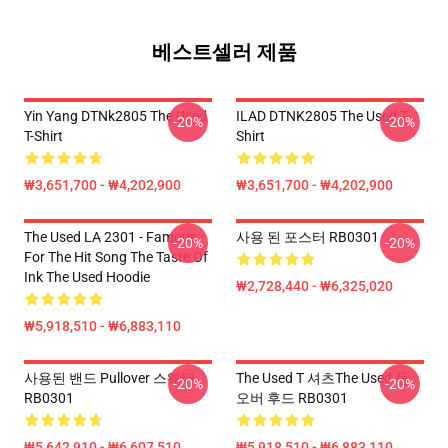
베스트셀러 제품
Yin Yang DTNk2805 The Used
ILAD DTNK2805 The Used T-
-20%
-20%
T-Shirt
Shirt
₩3,651,700 - ₩4,202,900
₩3,651,700 - ₩4,202,900
The Used LA 2301 - Famous
사용 된 포스터 RB0301
-20%
-20%
For The Hit Song The Taste Of
Ink The Used Hoodie
₩2,728,440 - ₩6,325,020
₩5,918,510 - ₩6,883,110
사용된 밴드 Pullover 스웨터
The Used T 셔츠the Used 풀
-20%
-20%
RB0301
오버 후드 RB0301
₩5,642,910 - ₩6,607,510
₩5,918,510 - ₩6,883,110