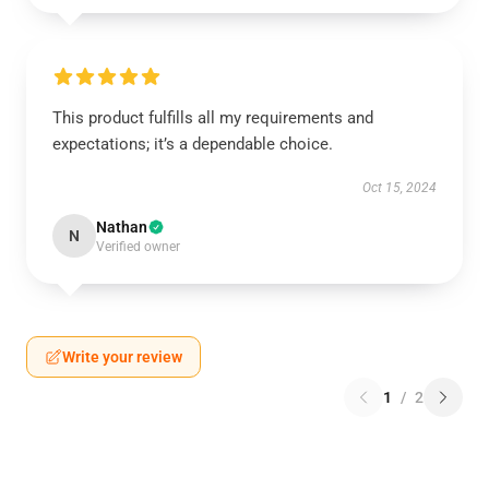
This product fulfills all my requirements and
expectations; it’s a dependable choice.
Oct 15, 2024
Nathan
N
Verified owner
Write your review
1
/
2