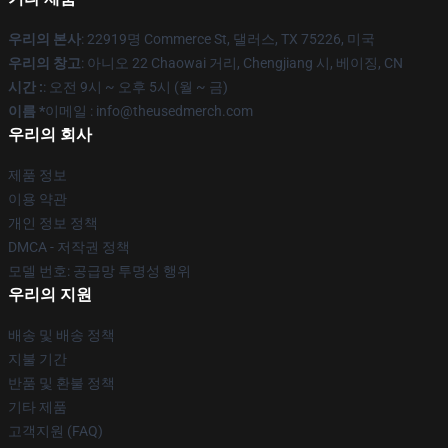
우리의 본사
: 22919명 Commerce St, 댈러스, TX 75226, 미국
우리의 창고
: 아니오 22 Chaowai 거리, Chengjiang 시, 베이징, CN
시간 :
: 오전 9시 ~ 오후 5시 (월 ~ 금)
이름 *
이메일 : info@theusedmerch.com
우리의 회사
제품 정보
이용 약관
개인 정보 정책
DMCA - 저작권 정책
모델 번호: 공급망 투명성 행위
우리의 지원
배송 및 배송 정책
지불 기간
반품 및 환불 정책
기타 제품
고객지원 (FAQ)