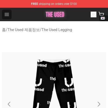
FREE
shipping on orders over $100
The Used Store - Official The Used Merchandise Shop
Open menu
홈
/
The Used 제품정보
/
The Used Legging