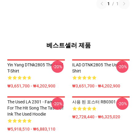
1
/
1
베스트셀러 제품
Yin Yang DTNk2805 The Used
ILAD DTNK2805 The Used T-
-20%
-20%
T-Shirt
Shirt
₩3,651,700 - ₩4,202,900
₩3,651,700 - ₩4,202,900
The Used LA 2301 - Famous
사용 된 포스터 RB0301
-20%
-20%
For The Hit Song The Taste Of
Ink The Used Hoodie
₩2,728,440 - ₩6,325,020
₩5,918,510 - ₩6,883,110