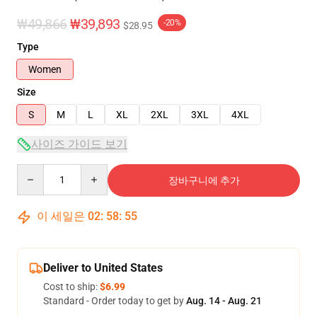
₩49,866
₩39,893
-20%
$28.95
Type
Women
Size
S
M
L
XL
2XL
3XL
4XL
사이즈 가이드 보기
Quantity
장바구니에 추가
이 세일은
02
:
58
:
54
Deliver to United States
Cost to ship:
$6.99
Standard - Order today to get by
Aug. 14 - Aug. 21