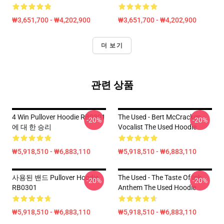
₩3,651,700 - ₩4,202,900
₩3,651,700 - ₩4,202,900
더 보기
관련 상품
4 Win Pullover Hoodie RB0301
The Used - Bert McCracken
-20%
-20%
에 대 한 승리
Vocalist The Used Hoodie
₩5,918,510 - ₩6,883,110
₩5,918,510 - ₩6,883,110
사용된 밴드 Pullover Hoodie
The Used - The Taste Of Ink
-20%
-20%
RB0301
Anthem The Used Hoodie
₩5,918,510 - ₩6,883,110
₩5,918,510 - ₩6,883,110