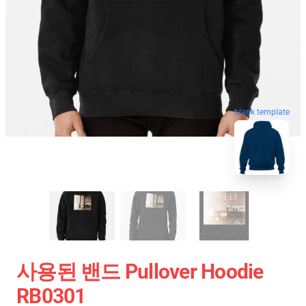
blank template
사용된 밴드 Pullover Hoodie
RB0301