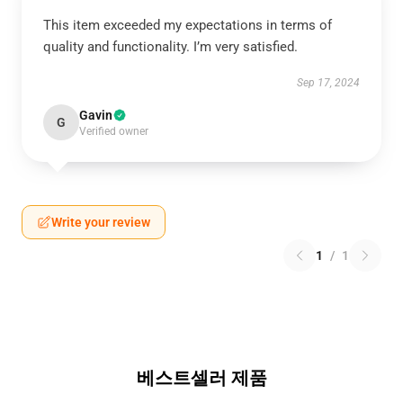
This item exceeded my expectations in terms of
quality and functionality. I’m very satisfied.
Sep 17, 2024
Gavin
G
Verified owner
Write your review
1
/
1
베스트셀러 제품