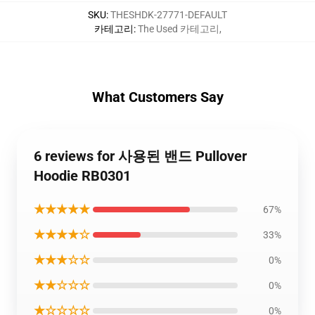
SKU
:
THESHDK-27771-DEFAULT
카테고리
:
The Used 카테고리
,
What Customers Say
6 reviews for 사용된 밴드 Pullover
Hoodie RB0301
★★★★★
67%
★★★★☆
33%
★★★☆☆
0%
★★☆☆☆
0%
★☆☆☆☆
0%