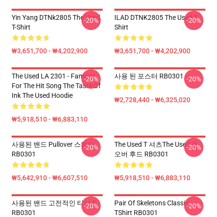
Yin Yang DTNk2805 The Used
ILAD DTNK2805 The Used T-
-20%
-20%
T-Shirt
Shirt
₩3,651,700 - ₩4,202,900
₩3,651,700 - ₩4,202,900
The Used LA 2301 - Famous
사용 된 포스터 RB0301
-20%
-20%
For The Hit Song The Taste Of
Ink The Used Hoodie
₩2,728,440 - ₩6,325,020
₩5,918,510 - ₩6,883,110
사용된 밴드 Pullover 스웨터
The Used T 셔츠the Used 풀
-20%
-20%
RB0301
오버 후드 RB0301
₩5,642,910 - ₩6,607,510
₩5,918,510 - ₩6,883,110
사용된 밴드 고전적인 티셔츠
Pair Of Skeletons Classic
-20%
-20%
RB0301
TShirt RB0301