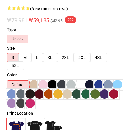
(6 customer reviews)
₩73,981
₩59,185
-20%
$42.95
Type
Unisex
Size
S
M
L
XL
2XL
3XL
4XL
5XL
Color
Default
Print Location