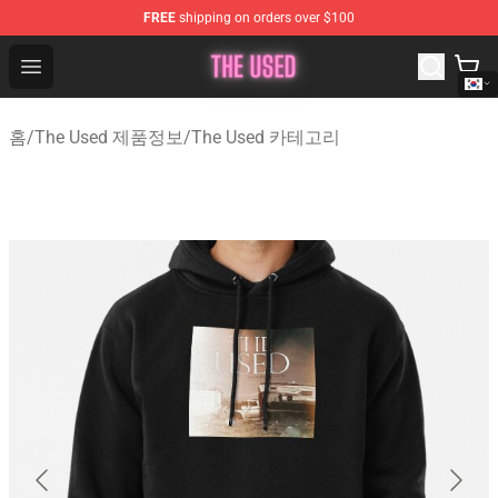
FREE
shipping on orders over $100
The Used Store - Official The Used Merchandise Shop
Open menu
홈
/
The Used 제품정보
/
The Used 카테고리