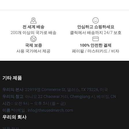
Footer
전 세계 배송
안심하고 쇼핑하세요
200개 이상의 국가로 배송
클릭에서 배송까지 24/7 보호
국제 보증
100% 안전한 결제
사용 국가에서 제공
페이팔 / 마스터카드 / 비자
기타 제품
우리의 본사
: 22919명 Commerce St, 댈러스, TX 75226, 미국
우리의 창고
: 아니오 22 Chaowai 거리, Chengjiang 시, 베이징, CN
시간 :
: 오전 9시 ~ 오후 5시 (월 ~ 금)
이름 *
이메일 : info@theusedmerch.com
우리의 회사
제품 정보