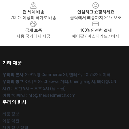
전 세계 배송
안심하고 쇼핑하세요
200개 이상의 국가로 배송
클릭에서 배송까지 24/7 보호
국제 보증
100% 안전한 결제
사용 국가에서 제공
페이팔 / 마스터카드 / 비자
기타 제품
우리의 본사
: 22919명 Commerce St, 댈러스, TX 75226, 미국
우리의 창고
: 아니오 22 Chaowai 거리, Chengjiang 시, 베이징, CN
시간 :
: 오전 9시 ~ 오후 5시 (월 ~ 금)
이름 *
이메일 : info@theusedmerch.com
우리의 회사
제품 정보
이용 약관
개인 정보 정책