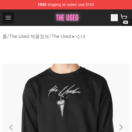
FREE
shipping on orders over $100
The Used Store - Official The Used Merchandise Shop
Open menu
홈
/
The Used 제품정보
/
The Used ▸ 소녀