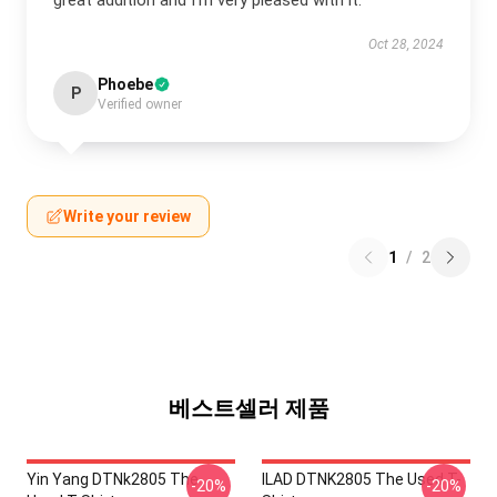
great addition and I’m very pleased with it.
Oct 28, 2024
Phoebe
P
Verified owner
Write your review
1
/
2
베스트셀러 제품
Yin Yang DTNk2805 The
ILAD DTNK2805 The Used T-
-20%
-20%