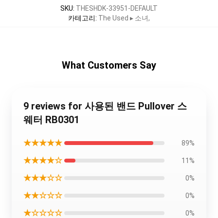
SKU
:
THESHDK-33951-DEFAULT
카테고리
:
The Used ▸ 소녀
,
What Customers Say
9 reviews for 사용된 밴드 Pullover 스
웨터 RB0301
★★★★★
89%
★★★★☆
11%
★★★☆☆
0%
★★☆☆☆
0%
★☆☆☆☆
0%