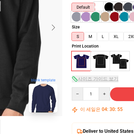
Default
Size
S
M
L
XL
2X
Print Location
사이즈 가이드 보기
blank template
Quantity
이 세일은
04
:
30
:
54
Deliver to United States