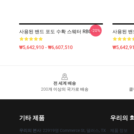
-20%
사용된 밴드 포도 수확 스웨터 RB0301
사용된 밴드 
₩5,642,910 - ₩6,607,510
₩5,642,91
Footer
전 세계 배송
200개 이상의 국가로 배송
클
기타 제품
우리의 
우리의 본사
: 22919명 Commerce St, 댈러스, TX
제품 정보