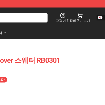
고객 지원
장바구니 보기
처
over 스웨터 RB0301
)
-20%