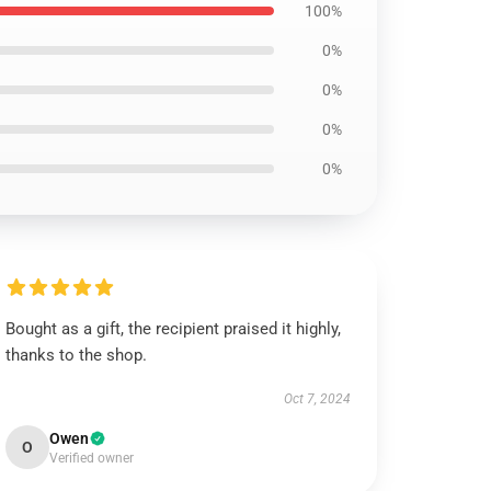
100%
0%
0%
0%
0%
Bought as a gift, the recipient praised it highly,
thanks to the shop.
Oct 7, 2024
Owen
O
Verified owner