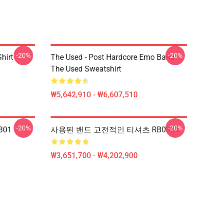
-20%
-20%
hirt
The Used - Post Hardcore Emo Band
The Used Sweatshirt
₩5,642,910 - ₩6,607,510
-20%
-20%
301
사용된 밴드 고전적인 티셔츠 RB0301
₩3,651,700 - ₩4,202,900