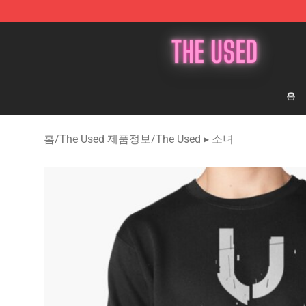
The Used Store - Official The Used Merchandise Shop
홈
홈
/
The Used 제품정보
/
The Used ▸ 소녀