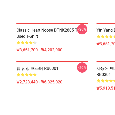
-20%
Classic Heart Noose DTNK2805 The
Yin Yang 
Used T-Shirt
₩3,651,70
₩3,651,700 - ₩4,202,900
-20%
뱀 심장 포스터 RB0301
사용된 밴드 
RB0301
₩2,728,440 - ₩6,325,020
₩5,918,51