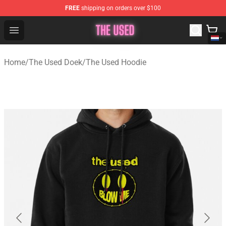
FREE
shipping on orders over $100
The Used Store - Official The Used Merchandise Shop
Open menu
Home
/
The Used Doek
/
The Used Hoodie