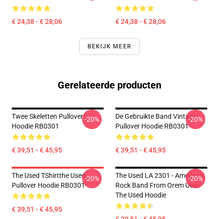
€ 24,38 - € 28,06
€ 24,38 - € 28,06
BEKIJK MEER
Gerelateerde producten
Twee Skeletten Pullover
De Gebruikte Band Vintage
-20%
-20%
Hoodie RB0301
Pullover Hoodie RB0301
€ 39,51 - € 45,95
€ 39,51 - € 45,95
The Used TShirtthe Used
The Used LA 2301 - American
-20%
-20%
Pullover Hoodie RB0301
Rock Band From Orem Utah
The Used Hoodie
€ 39,51 - € 45,95