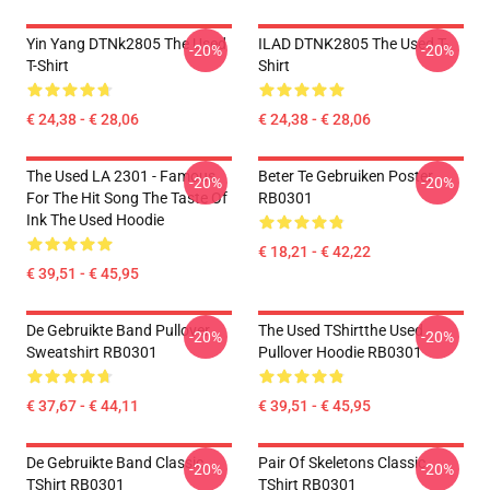
Yin Yang DTNk2805 The Used
ILAD DTNK2805 The Used T-
-20%
-20%
T-Shirt
Shirt
€ 24,38 - € 28,06
€ 24,38 - € 28,06
The Used LA 2301 - Famous
Beter Te Gebruiken Poster
-20%
-20%
For The Hit Song The Taste Of
RB0301
Ink The Used Hoodie
€ 18,21 - € 42,22
€ 39,51 - € 45,95
De Gebruikte Band Pullover
The Used TShirtthe Used
-20%
-20%
Sweatshirt RB0301
Pullover Hoodie RB0301
€ 37,67 - € 44,11
€ 39,51 - € 45,95
De Gebruikte Band Classic
Pair Of Skeletons Classic
-20%
-20%
TShirt RB0301
TShirt RB0301