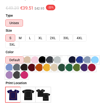
€49.39
€39.51
-20%
$42.95
Type
Unisex
Size
S
M
L
XL
2XL
3XL
4XL
5XL
Color
Default
Print Location