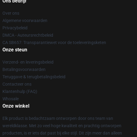
Ons bedrijf
Over ons
Algemene voorwaarden
Privacybeleid
DMCA - Auteursrechtbeleid
CA SB657: Transparantiewet voor de toeleveringsketen
Onze steun
Verzend- en leveringsbeleid
Betalingsvoorwaarden
Teruggave & terugbetalingsbeleid
Contacteer ons
Klantenhulp (FAQ)
Whosale
Onze winkel
Elk product is bedachtzaam ontworpen door ons team van
wereldklasse. Met zo veel hoge kwaliteit en prachtig ontworpen
producten, is er iets dat past bij elke stijl. Dit zijn meer dan alleen