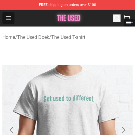
FREE
shipping on orders over $100
The Used Store - Official The Used Merchandise Shop
Open menu
Home
/
The Used Doek
/
The Used T-shirt