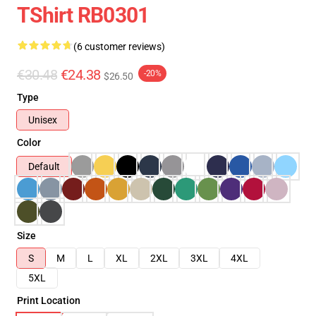
TShirt RB0301
(6 customer reviews)
€30.48
€24.38
-20%
$26.50
Type
Unisex
Color
Default
Size
S
M
L
XL
2XL
3XL
4XL
5XL
Print Location