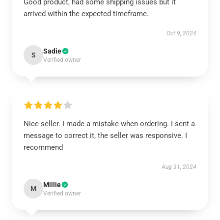
Good product, had some shipping issues but it
arrived within the expected timeframe.
Oct 9, 2024
Sadie
S
Verified owner
Nice seller. I made a mistake when ordering. I sent a
message to correct it, the seller was responsive. I
recommend
Aug 31, 2024
Millie
M
Verified owner