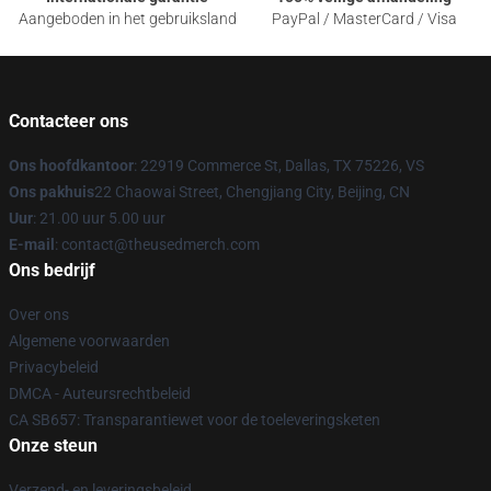
Aangeboden in het gebruiksland
PayPal / MasterCard / Visa
Contacteer ons
Ons hoofdkantoor
: 22919 Commerce St, Dallas, TX 75226, VS
Ons pakhuis
22 Chaowai Street, Chengjiang City, Beijing, CN
Uur
: 21.00 uur 5.00 uur
E-mail
: contact@theusedmerch.com
Ons bedrijf
Over ons
Algemene voorwaarden
Privacybeleid
DMCA - Auteursrechtbeleid
CA SB657: Transparantiewet voor de toeleveringsketen
Onze steun
Verzend- en leveringsbeleid