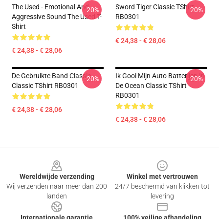
The Used - Emotional And
Sword Tiger Classic TShirt
-20%
-20%
Aggressive Sound The Used T-
RB0301
Shirt
€ 24,38 - € 28,06
€ 24,38 - € 28,06
De Gebruikte Band Classic
Ik Gooi Mijn Auto Batterijen In
-20%
-20%
Classic TShirt RB0301
De Ocean Classic TShirt
RB0301
€ 24,38 - € 28,06
€ 24,38 - € 28,06
Footer
Wereldwijde verzending
Winkel met vertrouwen
Wij verzenden naar meer dan 200
24/7 beschermd van klikken tot
landen
levering
Internationale garantie
100% veilige afhandeling