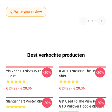
Write your review
1
/
1
Best verkochte producten
Yin Yang DTNk2805 The Used
ILAD DTNK2805 The Used T-
-20%
-20%
T-Shirt
Shirt
€ 24,38 - € 28,06
€ 24,38 - € 28,06
Slangenhart Poster RB0301
Get Used To The View Pontiac
-20%
-20%
GTO Pullover Hoodie RB0301