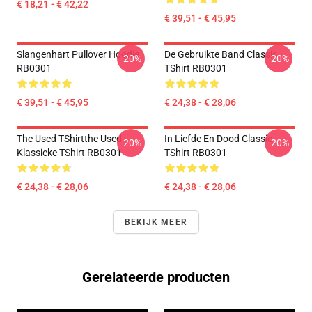
€ 18,21 - € 42,22
€ 39,51 - € 45,95
Slangenhart Pullover Hoodie
De Gebruikte Band Classic
-20%
-20%
RB0301
TShirt RB0301
€ 39,51 - € 45,95
€ 24,38 - € 28,06
The Used TShirtthe Used
In Liefde En Dood Classic
-20%
-20%
Klassieke TShirt RB0301
TShirt RB0301
€ 24,38 - € 28,06
€ 24,38 - € 28,06
BEKIJK MEER
Gerelateerde producten