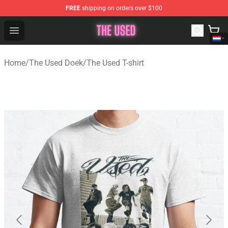
FREE
shipping on orders over $100
The Used Store - Official The Used Merchandise Shop
Open menu
Home
/
The Used Doek
/
The Used T-shirt