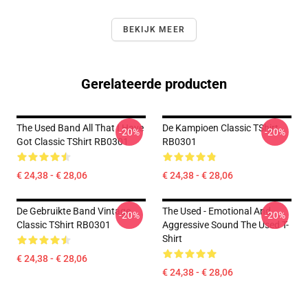
BEKIJK MEER
Gerelateerde producten
The Used Band All That I Have
De Kampioen Classic TShirt
-20%
-20%
Got Classic TShirt RB0301
RB0301
€ 24,38 - € 28,06
€ 24,38 - € 28,06
De Gebruikte Band Vintage
The Used - Emotional And
-20%
-20%
Classic TShirt RB0301
Aggressive Sound The Used T-
Shirt
€ 24,38 - € 28,06
€ 24,38 - € 28,06