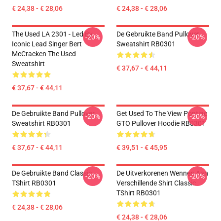
€ 24,38 - € 28,06
€ 24,38 - € 28,06
The Used LA 2301 - Led By
De Gebruikte Band Pullover
-20%
-20%
Iconic Lead Singer Bert
Sweatshirt RB0301
McCracken The Used
Sweatshirt
€ 37,67 - € 44,11
€ 37,67 - € 44,11
De Gebruikte Band Pullover
Get Used To The View Pontiac
-20%
-20%
Sweatshirt RB0301
GTO Pullover Hoodie RB0301
€ 37,67 - € 44,11
€ 39,51 - € 45,95
De Gebruikte Band Classic
De Uitverkorenen Wennen Aan
-20%
-20%
TShirt RB0301
Verschillende Shirt Classic
TShirt RB0301
€ 24,38 - € 28,06
€ 24,38 - € 28,06