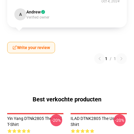
Oct 4, 2024
Andrew
A
Verified owner
Write your review
1
/
1
Best verkochte producten
Yin Yang DTNk2805 The Used
ILAD DTNK2805 The Used T-
-20%
-20%
T-Shirt
Shirt