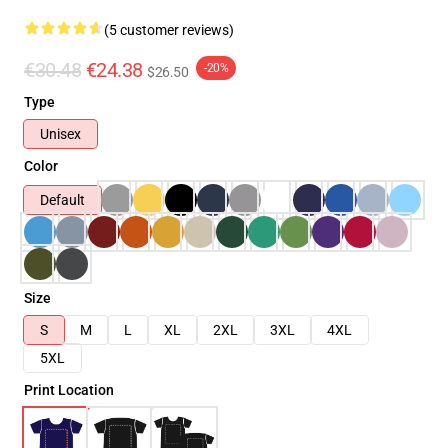
(5 customer reviews)
€30.48
€24.38
-20%
$26.50
Type
Unisex
Color
Default
Size
S
M
L
XL
2XL
3XL
4XL
5XL
Print Location